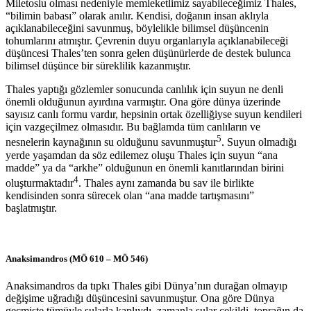
Miletoslu olması nedeniyle memleketlimiz sayabileceğimiz Thales,
“bilimin babası” olarak anılır. Kendisi, doğanın insan aklıyla
açıklanabileceğini savunmuş, böylelikle bilimsel düşüncenin
tohumlarını atmıştır. Çevrenin duyu organlarıyla açıklanabileceği
düşüncesi Thales’ten sonra gelen düşünürlerde de destek bulunca
bilimsel düşünce bir süreklilik kazanmıştır.
Thales yaptığı gözlemler sonucunda canlılık için suyun ne denli
önemli olduğunun ayırdına varmıştır. Ona göre dünya üzerinde
sayısız canlı formu vardır, hepsinin ortak özelliğiyse suyun kendileri
için vazgeçilmez olmasıdır. Bu bağlamda tüm canlıların ve
5
nesnelerin kaynağının su olduğunu savunmuştur
. Suyun olmadığı
yerde yaşamdan da söz edilemez oluşu Thales için suyun “ana
madde” ya da “arkhe” olduğunun en önemli kanıtlarından birini
4
oluşturmaktadır
. Thales aynı zamanda bu sav ile birlikte
kendisinden sonra sürecek olan “ana madde tartışmasını”
başlatmıştır.
Anaksimandros (MÖ 610 – MÖ 546)
Anaksimandros da tıpkı Thales gibi Dünya’nın durağan olmayıp
değişime uğradığı düşüncesini savunmuştur. Ona göre Dünya
geçmişte tümüyle sularla kaplıydı, zamanla sular çekildi, toprağın da