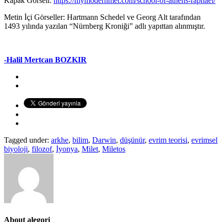
Kapak Görseli:
https://mymodernmet.com/school-of-athens-raphael/
Metin İçi Görseller: Hartmann Schedel ve Georg Alt tarafından
1493 yılında yazılan “Nürnberg Kroniği” adlı yapıttan alınmıştır.
-Halil Mertcan BOZKIR
Tagged under:
arkhe
,
bilim
,
Darwin
,
düşünür
,
evrim teorisi
,
evrimsel
biyoloji
,
filozof
,
İyonya
,
Milet
,
Miletos
About
alegori