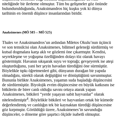
niteliğinde bir ilerleme olmuştur. Tüm bu gelişmeler göz önünde
bulundurulduğunda, Anaksimandros hiç kuşku yok ki dünya
tarihinin en önemli düşünce insanlarından biridir.
Anaksimenes (MÖ 585 – MÖ 525)
Thales ve Anaksimandros’un ardından Miletos Okulu’nun üçüncü
ve son temsilcisi olan Anaksimenes, bilimsel geleneği sürdürmüş ve
kutsal dogmalara karşı aklı ve gözlemi öne çıkarmıştır. Kendisi,
seyrekleşme ve yoğuşma özelliğinden dolayı töz olarak havayı
göstermiştir. Havanın sıkışarak suyu ve toprağı; gevşeyerek ise ateşi
oluşturduğunu, yani her şeyin havadan türediğini öne sürmüştür.
Böylelikle tıpkı öğretmenleri gibi, dünyanın durağan bir yapıda
olmadığını, sürekli olarak değiştiğini ve dönüştüğünü savunmuştur.
Bununla birlikte Anaksimenes, yaşamın suda başladığı düşüncesini
de sürdürmüştür. Biyolojik evrim düşüncesine en büyük katkısını ise
bitkilerin de birer canlı olduğu savını ortaya atarak yapan
Anaksimenes, bitkileri “yerde yaşayan sabit hayvanlar” olarak
4
nitelendirmiştir
. Böylelikle bitkileri ve hayvanları ortak bir kümede
değerlendirmiş ve canlılığın tek bir kaynaktan türediği düşüncesine
göz kırpmıştır. Görüldüğü üzere, Anaksimenes’in savunduğu
düşünceler, o döneme göre şaşırtıcı ölçüde isabetli olmuştur.