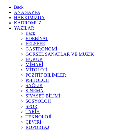
Back
ANA SAYFA
HAKKIMIZDA
KADROMUZ
YAZILAR
Back
EDEBİYAT
FELSEFE
GASTRONOMİ
GÖRSEL SANATLAR VE MÜZİK
HUKUK
MİMARİ
MİTOLOJİ
POZİTİF BİLİMLER
PSİKOLOJİ
SAĞLIK
SİNEMA
SİYASET BİLİMİ
SOSYOLOJİ
SPOR
TARİH
TEKNOLOJİ
ÇEVİRİ
RÖPORTAJ