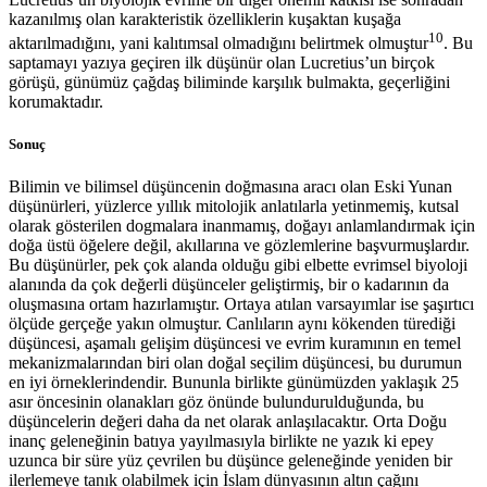
kazanılmış olan karakteristik özelliklerin kuşaktan kuşağa
10
aktarılmadığını, yani kalıtımsal olmadığını belirtmek olmuştur
. Bu
saptamayı yazıya geçiren ilk düşünür olan Lucretius’un birçok
görüşü, günümüz çağdaş biliminde karşılık bulmakta, geçerliğini
korumaktadır.
Sonuç
Bilimin ve bilimsel düşüncenin doğmasına aracı olan Eski Yunan
düşünürleri, yüzlerce yıllık mitolojik anlatılarla yetinmemiş, kutsal
olarak gösterilen dogmalara inanmamış, doğayı anlamlandırmak için
doğa üstü öğelere değil, akıllarına ve gözlemlerine başvurmuşlardır.
Bu düşünürler, pek çok alanda olduğu gibi elbette evrimsel biyoloji
alanında da çok değerli düşünceler geliştirmiş, bir o kadarının da
oluşmasına ortam hazırlamıştır. Ortaya atılan varsayımlar ise şaşırtıcı
ölçüde gerçeğe yakın olmuştur. Canlıların aynı kökenden türediği
düşüncesi, aşamalı gelişim düşüncesi ve evrim kuramının en temel
mekanizmalarından biri olan doğal seçilim düşüncesi, bu durumun
en iyi örneklerindendir. Bununla birlikte günümüzden yaklaşık 25
asır öncesinin olanakları göz önünde bulundurulduğunda, bu
düşüncelerin değeri daha da net olarak anlaşılacaktır. Orta Doğu
inanç geleneğinin batıya yayılmasıyla birlikte ne yazık ki epey
uzunca bir süre yüz çevrilen bu düşünce geleneğinde yeniden bir
ilerlemeye tanık olabilmek için İslam dünyasının altın çağını