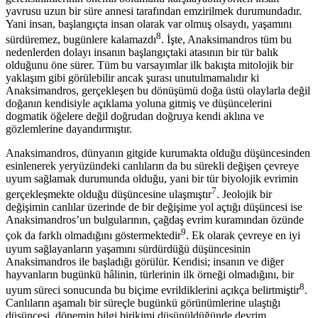
yavrusu uzun bir süre annesi tarafından emzirilmek durumundadır.
Yani insan, başlangıçta insan olarak var olmuş olsaydı, yaşamını
8
sürdüremez, bugünlere kalamazdı
. İşte, Anaksimandros tüm bu
nedenlerden dolayı insanın başlangıçtaki atasının bir tür balık
olduğunu öne sürer. Tüm bu varsayımlar ilk bakışta mitolojik bir
yaklaşım gibi görülebilir ancak şurası unutulmamalıdır ki
Anaksimandros, gerçekleşen bu dönüşümü doğa üstü olaylarla değil
doğanın kendisiyle açıklama yoluna gitmiş ve düşüncelerini
dogmatik öğelere değil doğrudan doğruya kendi aklına ve
gözlemlerine dayandırmıştır.
Anaksimandros, dünyanın gitgide kurumakta olduğu düşüncesinden
esinlenerek yeryüzündeki canlıların da bu sürekli değişen çevreye
uyum sağlamak durumunda olduğu, yani bir tür biyolojik evrimin
7
gerçekleşmekte olduğu düşüncesine ulaşmıştır
. Jeolojik bir
değişimin canlılar üzerinde de bir değişime yol açtığı düşüncesi ise
Anaksimandros’un bulgularının, çağdaş evrim kuramından özünde
9
çok da farklı olmadığını göstermektedir
. Ek olarak çevreye en iyi
uyum sağlayanların yaşamını sürdürdüğü düşüncesinin
Anaksimandros ile başladığı görülür. Kendisi; insanın ve diğer
hayvanların bugünkü hâlinin, türlerinin ilk örneği olmadığını, bir
8
uyum süreci sonucunda bu biçime evrildiklerini açıkça belirtmiştir
.
Canlıların aşamalı bir süreçle bugünkü görünümlerine ulaştığı
düşüncesi, dönemin bilgi birikimi düşünüldüğünde devrim