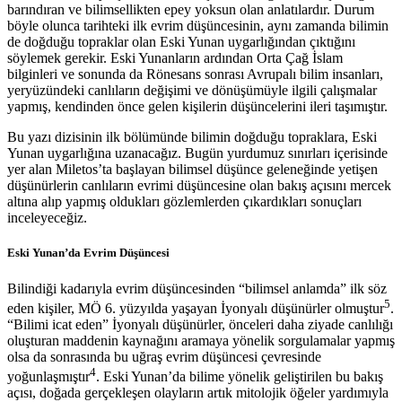
barındıran ve bilimsellikten epey yoksun olan anlatılardır. Durum
böyle olunca tarihteki ilk evrim düşüncesinin, aynı zamanda bilimin
de doğduğu topraklar olan Eski Yunan uygarlığından çıktığını
söylemek gerekir. Eski Yunanların ardından Orta Çağ İslam
bilginleri ve sonunda da Rönesans sonrası Avrupalı bilim insanları,
yeryüzündeki canlıların değişimi ve dönüşümüyle ilgili çalışmalar
yapmış, kendinden önce gelen kişilerin düşüncelerini ileri taşımıştır.
Bu yazı dizisinin ilk bölümünde bilimin doğduğu topraklara, Eski
Yunan uygarlığına uzanacağız. Bugün yurdumuz sınırları içerisinde
yer alan Miletos’ta başlayan bilimsel düşünce geleneğinde yetişen
düşünürlerin canlıların evrimi düşüncesine olan bakış açısını mercek
altına alıp yapmış oldukları gözlemlerden çıkardıkları sonuçları
inceleyeceğiz.
Eski Yunan’da Evrim Düşüncesi
Bilindiği kadarıyla evrim düşüncesinden “bilimsel anlamda” ilk söz
5
eden kişiler, MÖ 6. yüzyılda yaşayan İyonyalı düşünürler olmuştur
.
“Bilimi icat eden” İyonyalı düşünürler, önceleri daha ziyade canlılığı
oluşturan maddenin kaynağını aramaya yönelik sorgulamalar yapmış
olsa da sonrasında bu uğraş evrim düşüncesi çevresinde
4
yoğunlaşmıştır
. Eski Yunan’da bilime yönelik geliştirilen bu bakış
açısı, doğada gerçekleşen olayların artık mitolojik öğeler yardımıyla