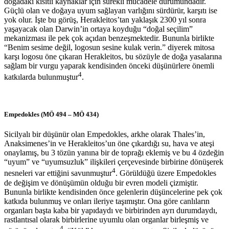
doğadaki kısıtlı kaynaklar için sürekli mücadele durumundadır.
Güçlü olan ve doğaya uyum sağlayan varlığını sürdürür, karşıtı ise
yok olur. İşte bu görüş, Herakleitos’tan yaklaşık 2300 yıl sonra
yaşayacak olan Darwin’in ortaya koyduğu “doğal seçilim”
mekanizması ile pek çok açıdan benzeşmektedir. Bununla birlikte
“Benim sesime değil, logosun sesine kulak verin.” diyerek mitosa
karşı logosu öne çıkaran Herakleitos, bu sözüyle de doğa yasalarına
sağlam bir vurgu yaparak kendisinden önceki düşünürlere önemli
4
katkılarda bulunmuştur
.
Empedokles (MÖ 494 – MÖ 434)
Sicilyalı bir düşünür olan Empedokles, arkhe olarak Thales’in,
Anaksimenes’in ve Herakleitos’un öne çıkardığı su, hava ve ateşi
onaylamış, bu 3 tözün yanına bir de toprağı eklemiş ve bu 4 özdeğin
“uyum” ve “uyumsuzluk” ilişkileri çerçevesinde birbirine dönüşerek
4
nesneleri var ettiğini savunmuştur
. Görüldüğü üzere Empedokles
de değişim ve dönüşümün olduğu bir evren modeli çizmiştir.
Bununla birlikte kendisinden önce gelenlerin düşüncelerine pek çok
katkıda bulunmuş ve onları ileriye taşımıştır. Ona göre canlıların
organları başta kaba bir yapıdaydı ve birbirinden ayrı durumdaydı,
rastlantısal olarak birbirlerine uyumlu olan organlar birleşmiş ve
4