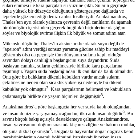
suları emmesi ile kara parçaları su yüzüne çıktı. Suların geçmişte
daha yüksek bir düzeyde olduğunun göstergesiyse dağlarda ve
tepelerde gözlemlediği deniz canlısı fosilleriydi. Anaksimandros,
Thales’ten ayrı olarak yalnızca çevrenin değil canlıların da aşamalı
bir dönüşüm içerisinden geçerek bugünkü biçimlerine ulaştığını
söyler ve biyolojik evrime ilişkin ilk büyük ve somut adımı atar.
Miletoslu düşünür, Thales’in aksine arkhe olarak suyu değil de
“apeiron” adını verdiği sonsuz yaratma gücüne sahip bir maddeyi
göstermiş olsa da geçmişte tüm dünyanın sularla kaplı olduğu
savından dolayı canlılığın başlangıcını suya dayandırır. Suda
başlayan canlılık, suların çekilmesiyle birlikte kara parçalarına
taşınmıştır. Yaşam suda başladığından ilk canlılar da balık olmalıdır.
Ona göre bu balıkların dikenli kabukları vardır ancak suların
çekilmesine neden olan sıcaklık yükselişi nedeniyle bu dikenli
7
kabuklar yok olmuştur
. Kara parçalarının belirmesi ve kabukların
8
çatlamasıyla birlikte de yaşam biçimleri değişmiştir
.
Anaksimandros’a göre başlangıçta her yer suyla kaplı olduğundan
9
ve insan denizde yaşayamayacağından, ilk canlı insan değildir
. Bu
savını birçok bakış açısıyla desteklemeye çalışan Anaksimandros,
insan yavrusunun doğum sırasındaki çaresizliğine ve bakıma muhtaç
5
oluşuna dikkat çekmiştir
. Doğadaki hayvanlar doğar doğmaz kendi
gereksinimlerinin önemli bölümünü karşılayabiliyorken insan