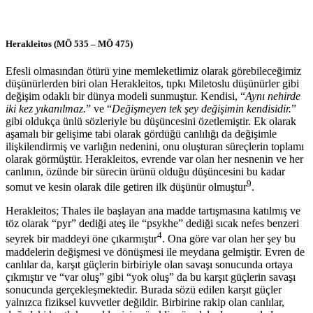
Herakleitos (MÖ 535 – MÖ 475)
Efesli olmasından ötürü yine memleketlimiz olarak görebileceğimiz
düşünürlerden biri olan Herakleitos, tıpkı Miletoslu düşünürler gibi
değişim odaklı bir dünya modeli sunmuştur. Kendisi, “
Aynı nehirde
iki kez yıkanılmaz.
” ve “
Değişmeyen tek şey değişimin kendisidir.
”
gibi oldukça ünlü sözleriyle bu düşüncesini özetlemiştir. Ek olarak
aşamalı bir gelişime tabi olarak gördüğü canlılığı da değişimle
ilişkilendirmiş ve varlığın nedenini, onu oluşturan süreçlerin toplamı
olarak görmüştür. Herakleitos, evrende var olan her nesnenin ve her
canlının, özünde bir sürecin ürünü olduğu düşüncesini bu kadar
9
somut ve kesin olarak dile getiren ilk düşünür olmuştur
.
Herakleitos; Thales ile başlayan ana madde tartışmasına katılmış ve
töz olarak “pyr” dediği ateş ile “psykhe” dediği sıcak nefes benzeri
4
seyrek bir maddeyi öne çıkarmıştır
. Ona göre var olan her şey bu
maddelerin değişmesi ve dönüşmesi ile meydana gelmiştir. Evren de
canlılar da, karşıt güçlerin birbiriyle olan savaşı sonucunda ortaya
çıkmıştır ve “var oluş” gibi “yok oluş” da bu karşıt güçlerin savaşı
sonucunda gerçekleşmektedir. Burada sözü edilen karşıt güçler
yalnızca fiziksel kuvvetler değildir. Birbirine rakip olan canlılar,