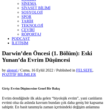
SİNEMA
SİYASET BİLİMİ
SOSYOLOJİ
SPOR
TARİH
TEKNOLOJİ
ÇEVİRİ
RÖPORTAJ
PODCAST
İLETİŞİM
Darwin’den Öncesi (1. Bölüm): Eski
Yunan’da Evrim Düşüncesi
by
alegori
/
Cuma, 16 Eylül 2022
/
Published in
FELSEFE
,
POZİTİF BİLİMLER
Giriş: Evrim Düşüncesine Genel Bir Bakış
Evrim dendiğinde ilk akla gelen “biyolojik evrim”, yani canlıların
evrimi olsa da aslında kavram bundan çok daha geniş bir kapsama
sahiptir. En basit tanımıyla zaman içerisindeki değişim anlamına