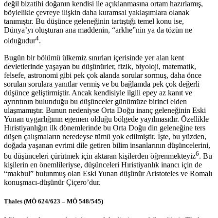
değil bizatihi doğanın kendisi ile açıklanmasına ortam hazırlamış,
böylelikle çevreye ilişkin daha kuramsal yaklaşımlara olanak
tanımıştır. Bu düşünce geleneğinin tartıştığı temel konu ise,
Dünya’yı oluşturan ana maddenin, “arkhe”nin ya da tözün ne
4
olduğudur
.
Bugün bir bölümü ülkemiz sınırları içerisinde yer alan kent
devletlerinde yaşayan bu düşünürler, fizik, biyoloji, matematik,
felsefe, astronomi gibi pek çok alanda sorular sormuş, daha önce
sorulan sorulara yanıtlar vermiş ve bu bağlamda pek çok değerli
düşünce geliştirmiştir. Ancak kendisiyle ilgili epey az kanıt ve
ayrıntının bulunduğu bu düşünceler günümüze birinci elden
ulaşmamıştır. Bunun nedeniyse Orta Doğu inanç geleneğinin Eski
Yunan uygarlığının egemen olduğu bölgede yayılmasıdır. Özellikle
Hıristiyanlığın ilk dönemlerinde bu Orta Doğu din geleneğine ters
düşen çalışmaların neredeyse tümü yok edilmiştir. İşte, bu yüzden,
doğada yaşanan evrimi dile getiren bilim insanlarının düşüncelerini,
6
bu düşünceleri çürütmek için aktaran kişilerden öğrenmekteyiz
. Bu
kişilerin en önemlileriyse, düşünceleri Hıristiyanlık inancı için de
“makbul” bulunmuş olan Eski Yunan düşünür Aristoteles ve Romalı
konuşmacı-düşünür Çiçero’dur.
Thales (MÖ 624/623 – MÖ 548/545)