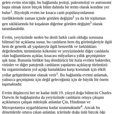
gelen evrim sözcüğü, bu bağlamda jeoloji, paleontoloji ve astronomi
başta olmak üzere birçok bilim dalında bir terim olarak kendine yer
1
bulur
. Biyolojik evrim ise kısaca canlı popülasyonlarının
2
özelliklerinde zaman içinde görülen değişim
ya da bir toplumun
3
gen sıklıklarında bir kuşaktan diğerine görülen değişim
olarak
tanımlanabilir.
Evrim, yeryüzünde neden bu denli farklı canlı olduğu sorusuna
bilimsel bir açıklama sunar, bu canlıların hem dış görünüşleriyle ilgili
hem de genetik alt yapılarıyla ilgili benzerlik ve farklılıkları
değerlendirir, türümüzün kökenini ve yeryüzündeki diğer canlılarla
olan bağlantılarını açıklar, kısacası milyarlarca yıllık geçmişimize
ışık tutar. Bununla birlikte baş döndürücü bir hızla evrilen bakteriler,
virüsler ve diğer patojenik canlıların yapılarını açıklayıp türümüzü
bu organizmaların yol açtığı hastalıklara karşı korumak için etkili
1
yollar geliştirilmesine olanak verir
. Bu bağlamda evrimi anlamak,
yalnızca geçmişimiz için değil geleceğimiz için de büyük bir önem
taşımaktadır.
Evrim düşüncesi her ne kadar ünlü 19. yüzyıl doğa bilimcisi Charles
Darwin ile bağdaştırılsa da yeryüzünde canlıların ortaya çıkışını
açıklamaya çalışan mitolojik anlatılar Çin, Hindistan ve
4
Mezopotamya uygarlıklarına kadar uzanmaktadır
. Ancak bu
dönemlerde ortaya çıkan anlatılar, içlerinde doğa üstü birçok öğe