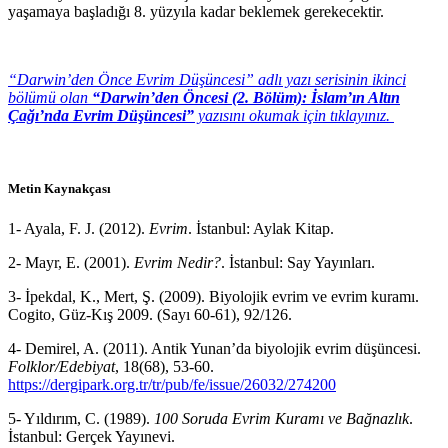
yaşamaya başladığı 8. yüzyıla kadar beklemek gerekecektir.
“Darwin’den Önce Evrim Düşüncesi” adlı yazı serisinin ikinci
bölümü olan
“Darwin’den Öncesi (2. Bölüm): İslam’ın Altın
Çağı’nda Evrim Düşüncesi”
yazısını okumak için tıklayınız.
Metin Kaynakçası
1- Ayala, F. J. (2012).
Evrim
. İstanbul: Aylak Kitap.
2- Mayr, E. (2001).
Evrim Nedir?
. İstanbul: Say Yayınları.
3- İpekdal, K., Mert, Ş. (2009). Biyolojik evrim ve evrim kuramı.
Cogito, Güz-Kış 2009. (Sayı 60-61), 92/126.
4- Demirel, A. (2011). Antik Yunan’da biyolojik evrim düşüncesi.
Folklor/Edebiyat
, 18(68), 53-60.
https://dergipark.org.tr/tr/pub/fe/issue/26032/274200
5- Yıldırım, C. (1989).
100 Soruda Evrim Kuramı ve Bağnazlık
.
İstanbul: Gerçek Yayınevi.