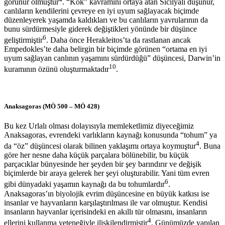
görünür olmuştur
. “Kök” kavramını ortaya atan Sicilyalı düşünür,
canlıların kendilerini çevreye en iyi uyum sağlayacak biçimde
düzenleyerek yaşamda kaldıkları ve bu canlıların yavrularının da
bunu sürdürmesiyle giderek değiştikleri yönünde bir düşünce
6
geliştirmiştir
. Daha önce Herakleitos’ta da rastlanan ancak
Empedokles’te daha belirgin bir biçimde görünen “ortama en iyi
uyum sağlayan canlının yaşamını sürdürdüğü” düşüncesi, Darwin’in
10
kuramının özünü oluşturmaktadır
.
Anaksagoras (MÖ 500 – MÖ 428)
Bu kez Urlalı olması dolayısıyla memleketlimiz diyeceğimiz
Anaksagoras, evrendeki varlıkların kaynağı konusunda “tohum” ya
4
da “öz” düşüncesi olarak bilinen yaklaşımı ortaya koymuştur
. Buna
göre her nesne daha küçük parçalara bölünebilir, bu küçük
parçacıklar bünyesinde her şeyden bir şey barındırır ve değişik
biçimlerde bir araya gelerek her şeyi oluşturabilir. Yani tüm evren
6
gibi dünyadaki yaşamın kaynağı da bu tohumlardır
.
Anaksagoras’ın biyolojik evrim düşüncesine en büyük katkısı ise
insanlar ve hayvanların karşılaştırılması ile var olmuştur. Kendisi
insanların hayvanlar içerisindeki en akıllı tür olmasını, insanların
4
ellerini kullanma yeteneğiyle ilişkilendirmiştir
. Günümüzde yapılan