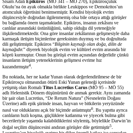
Sisam Adalı
Epiküros
(MÖ 341 – MÖ 270), Epikürosçuluk
Okulu’na ön ayak olmakla birlikte Leukippos ve Demokritos’un
atomculuk öğretisini benimsemiştir. Kendisi biyolojik evrim
düşüncesiyle doğrudan ilgilenmemiş olsa bile ortaya attığı görüşler
bu bağlamda önem taşımaktadır. Epiküros, insanın zekâsını ve
canlılar arasındaki üstünlüğünü, sahip olduğu dil yeteneğiyle
ilişkilendirmektedir. Ona göre insanlar zekâlarının gelişmesiyle daha
karmaşık iletişim biçimlerine gereksinim duymuş ve bu doğrultuda
dili geliştirmiştir. Epiküros “
Bilginin kaynağı olan doğa, dilin de
kaynağıdır.
” diyerek biyolojik evrim ve kültürel evrim arasında bir
köprü kurmuştur. Onun bu görüşü evrim açısından değerlidir çünkü
insanların iletişim yeteneklerinin gelişmesi evrime hız
4
kazandırmıştır
.
Bu noktada, her ne kadar Yunan olarak değerlendirilmese de bir
Epikürosçu olmasından ötürü Eski Yunan geleneği içerisinde
yetişmiş olan Romalı
Titus Lucretius Carus
(MÖ 95 – MÖ 55)
adlı Helenistik Dönem düşünürünü de anmak gerekir. Aynı zamanda
bir şair olan Lucretius, “De Rerum Natura” (Nesnelerin Doğası
Üzerine) adlı epik şiirinde insan, hayvan ve bitkilerin yeryüzünde
6
nasıl var olduklarını açık bir biçimde anlatmıştır
. Bu yapıtta ayrıca
canlıların hızlı koşma, güçlüklere katlanma ve yiyecek bulma gibi
becerileriyle yaşamda kalabildiklerini söylemiş, böylelikle Darwin’in
5
doğal seçilim düşüncesini andıran görüşler dile getirmiştir
.
Lucretius’un biyolojik evrime bir diğer önemli katkısı ise sonradan