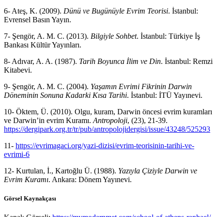
6- Ateş, K. (2009).
Dünü ve Bugünüyle Evrim Teorisi
. İstanbul:
Evrensel Basın Yayın.
7- Şengör, A. M. C. (2013).
Bilgiyle Sohbet
. İstanbul: Türkiye İş
Bankası Kültür Yayınları.
8- Adıvar, A. A. (1987).
Tarih Boyunca İlim ve Din
. İstanbul: Remzi
Kitabevi.
9- Şengör, A. M. C. (2004).
Yaşamın Evrimi Fikrinin Darwin
Döneminin Sonuna Kadarki Kısa Tarihi
. İstanbul: İTÜ Yayınevi.
10- Öktem, Ü. (2010). Olgu, kuram, Darwin öncesi evrim kuramları
ve Darwin’in evrim Kuramı.
Antropoloji
, (23), 21-39.
https://dergipark.org.tr/tr/pub/antropolojidergisi/issue/43248/525293
11-
https://evrimagaci.org/yazi-dizisi/evrim-teorisinin-tarihi-ve-
evrimi-6
12- Kurtulan, İ., Kartoğlu Ü. (1988).
Yazıyla Çiziyle Darwin ve
Evrim Kuramı
. Ankara: Dönem Yayınevi.
Görsel Kaynakçası