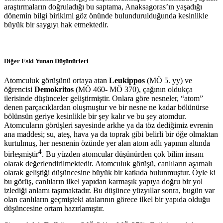
araştırmaların doğruladığı bu saptama, Anaksagoras’ın yaşadığı
dönemin bilgi birikimi göz önünde bulundurulduğunda kesinlikle
büyük bir saygıyı hak etmektedir.
Diğer Eski Yunan Düşünürleri
Atomculuk görüşünü ortaya atan
Leukippos
(MÖ 5. yy) ve
öğrencisi
Demokritos
(MÖ 460- MÖ 370), çağının oldukça
ilerisinde düşünceler geliştirmiştir. Onlara göre nesneler, “atom”
denen parçacıklardan oluşmuştur ve bir nesne ne kadar bölünürse
bölünsün geriye kesinlikle bir şey kalır ve bu şey atomdur.
Atomcuların görüşleri sayesinde arkhe ya da töz dediğimiz evrenin
ana maddesi; su, ateş, hava ya da toprak gibi belirli bir öğe olmaktan
kurtulmuş, her nesnenin özünde yer alan atom adlı yapının altında
4
birleşmiştir
. Bu yüzden atomcular düşünürden çok bilim insanı
olarak değerlendirilmektedir. Atomculuk görüşü, canlıların aşamalı
olarak geliştiği düşüncesine büyük bir katkıda bulunmuştur. Öyle ki
bu görüş, canlıların ilkel yapıdan karmaşık yapıya doğru bir yol
izlediği anlamı taşımaktadır. Bu düşünce yüzyıllar sonra, bugün var
olan canlıların geçmişteki atalarının görece ilkel bir yapıda olduğu
düşüncesine ortam hazırlamıştır.