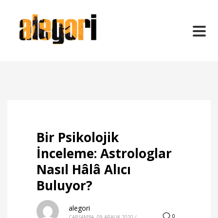
Bir Psikolojik
İnceleme: Astrologlar
Nasıl Hâlâ Alıcı
Buluyor?
alegori
0
ÇARŞAMBA, 09 ARALIK 2020
/