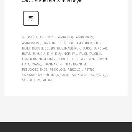
Ancak durum her zaman böyle
ASTRO
ASTROLOG
ASTROLOJI
ASTRONOM
ASTRONOMI
BARNUM ETKISI
BERTRAM FORER
BILGI
BILIM
BILIŞSEL ÇELIŞKI
BULUNABILIRLIK
BURÇ
BURÇLAR
BÜYÜ
BÜYÜCÜ
DIN
DÜŞÜNCE
FAL
FALCI
FALCILIK
FORER BARNUM ETKISI
FORER ETKISI
GEZEGEN
GÜVEN
HATA
INANÇ
INANMAK
PHINEAS BARNUM
PSEUDOSCIENCE
PSIKOLOG
PSIKOLOJI
RETRO
SAFSATA
SAHTEBILIM
ŞARLATAN
SOSYOLOG
SOSYOLOJI
SÖZDEBILIM
YILDIZ