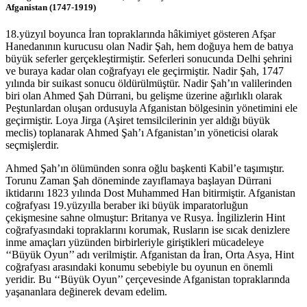
Afganistan (1747-1919)
18.yüzyıl boyunca İran topraklarında hâkimiyet gösteren Afşar
Hanedanının kurucusu olan Nadir Şah, hem doğuya hem de batıya
büyük seferler gerçekleştirmiştir. Seferleri sonucunda Delhi şehrini
ve buraya kadar olan coğrafyayı ele geçirmiştir. Nadir Şah, 1747
yılında bir suikast sonucu öldürülmüştür. Nadir Şah’ın valilerinden
biri olan Ahmed Şah Dürrani, bu gelişme üzerine ağırlıklı olarak
Peştunlardan oluşan ordusuyla Afganistan bölgesinin yönetimini ele
geçirmiştir. Loya Jirga (Aşiret temsilcilerinin yer aldığı büyük
meclis) toplanarak Ahmed Şah’ı Afganistan’ın yöneticisi olarak
seçmişlerdir.
Ahmed Şah’ın ölümünden sonra oğlu başkenti Kabil’e taşımıştır.
Torunu Zaman Şah döneminde zayıflamaya başlayan Dürrani
iktidarını 1823 yılında Dost Muhammed Han bitirmiştir. Afganistan
coğrafyası 19.yüzyılla beraber iki büyük imparatorluğun
çekişmesine sahne olmuştur: Britanya ve Rusya. İngilizlerin Hint
coğrafyasındaki topraklarını korumak, Rusların ise sıcak denizlere
inme amaçları yüzünden birbirleriyle giriştikleri mücadeleye
‘‘Büyük Oyun’’ adı verilmiştir. Afganistan da İran, Orta Asya, Hint
coğrafyası arasındaki konumu sebebiyle bu oyunun en önemli
yeridir. Bu ‘‘Büyük Oyun’’ çerçevesinde Afganistan topraklarında
yaşananlara değinerek devam edelim.