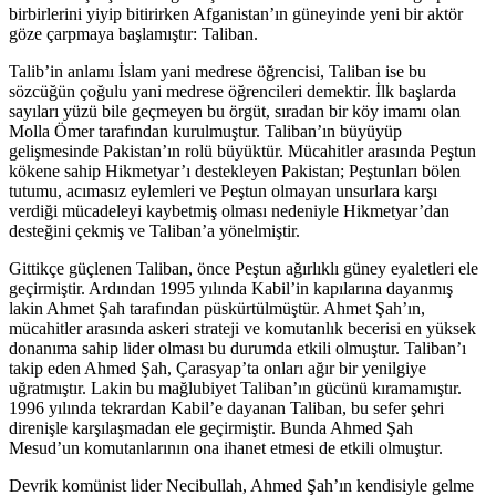
birbirlerini yiyip bitirirken Afganistan’ın güneyinde yeni bir aktör
göze çarpmaya başlamıştır: Taliban.
Talib’in anlamı İslam yani medrese öğrencisi, Taliban ise bu
sözcüğün çoğulu yani medrese öğrencileri demektir. İlk başlarda
sayıları yüzü bile geçmeyen bu örgüt, sıradan bir köy imamı olan
Molla Ömer tarafından kurulmuştur. Taliban’ın büyüyüp
gelişmesinde Pakistan’ın rolü büyüktür. Mücahitler arasında Peştun
kökene sahip Hikmetyar’ı destekleyen Pakistan; Peştunları bölen
tutumu, acımasız eylemleri ve Peştun olmayan unsurlara karşı
verdiği mücadeleyi kaybetmiş olması nedeniyle Hikmetyar’dan
desteğini çekmiş ve Taliban’a yönelmiştir.
Gittikçe güçlenen Taliban, önce Peştun ağırlıklı güney eyaletleri ele
geçirmiştir. Ardından 1995 yılında Kabil’in kapılarına dayanmış
lakin Ahmet Şah tarafından püskürtülmüştür. Ahmet Şah’ın,
mücahitler arasında askeri strateji ve komutanlık becerisi en yüksek
donanıma sahip lider olması bu durumda etkili olmuştur. Taliban’ı
takip eden Ahmed Şah, Çarasyap’ta onları ağır bir yenilgiye
uğratmıştır. Lakin bu mağlubiyet Taliban’ın gücünü kıramamıştır.
1996 yılında tekrardan Kabil’e dayanan Taliban, bu sefer şehri
direnişle karşılaşmadan ele geçirmiştir. Bunda Ahmed Şah
Mesud’un komutanlarının ona ihanet etmesi de etkili olmuştur.
Devrik komünist lider Necibullah, Ahmed Şah’ın kendisiyle gelme