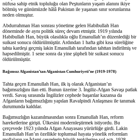
nüfusa sahip etnik topluluğu olan Peştunların yaşam alanını ikiye
bölmüş ve günümüzde hâlâ Pakistan ile yaşanan sınır sorunlarına
neden olmuştur.
Abdurrahman Han sonrası yönetime gelen Habibullah Han
döneminde de aynı politik süreç devam etmiştir. 1919 yılında
Habibullah Han, büyük olasılıkla oğlu Emanullah’ın düzenlediği bir
suikast sonucu öldürülmüştür. Ardından 1 hafta gibi kısa süreliğine
tahta kardeşi geçmiş lakin Emanullah tarafından tahttan indirilmiş ve
hapsedilmiştir. 1 sene sonra da yine şüpheli bir suikast sonucu
öldürülmüştür.
Bağımsız Afganistan’tan Afganistan Cumhuriyeti’ne (1919-1978)
Tahta geçen Emanullah Han, ilk iş olarak Afganistan’ın
bağımsızlığını ilan etti. Bunun üzerine 3. İngiliz-Afgan Savaşı patlak
verdi. Savaş sırasında İngilizler cephede başarılar kazansa da
Afganların bağımsızlığını yapılan Ravalpindi Anlaşması ile tanımak
durumunda kaldılar.
Bağımsızlığın kazanılmasından sonra Emanullah Han, reform
hareketlerine girişti. Ülkesini modernleştirmek istiyordu. Bu
çerçevede 1923 yılında Afgan Anayasası yürürlüğe girdi. Lakin
Emanullah Han’ın özellikle toplumsal hayata yönelik reformları
mollaların ve İslami çevrelerin büyük tepkilerine yol açtı. 1928