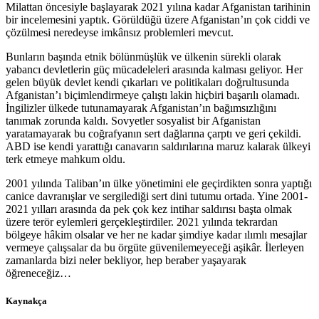
Milattan öncesiyle başlayarak 2021 yılına kadar Afganistan tarihinin
bir incelemesini yaptık. Görüldüğü üzere Afganistan’ın çok ciddi ve
çözülmesi neredeyse imkânsız problemleri mevcut.
Bunların başında etnik bölünmüşlük ve ülkenin sürekli olarak
yabancı devletlerin güç mücadeleleri arasında kalması geliyor. Her
gelen büyük devlet kendi çıkarları ve politikaları doğrultusunda
Afganistan’ı biçimlendirmeye çalıştı lakin hiçbiri başarılı olamadı.
İngilizler ülkede tutunamayarak Afganistan’ın bağımsızlığını
tanımak zorunda kaldı. Sovyetler sosyalist bir Afganistan
yaratamayarak bu coğrafyanın sert dağlarına çarptı ve geri çekildi.
ABD ise kendi yarattığı canavarın saldırılarına maruz kalarak ülkeyi
terk etmeye mahkum oldu.
2001 yılında Taliban’ın ülke yönetimini ele geçirdikten sonra yaptığı
canice davranışlar ve sergilediği sert dini tutumu ortada. Yine 2001-
2021 yılları arasında da pek çok kez intihar saldırısı başta olmak
üzere terör eylemleri gerçekleştirdiler. 2021 yılında tekrardan
bölgeye hâkim olsalar ve her ne kadar şimdiye kadar ılımlı mesajlar
vermeye çalışsalar da bu örgüte güvenilemeyeceği aşikâr. İlerleyen
zamanlarda bizi neler bekliyor, hep beraber yaşayarak
öğreneceğiz…
Kaynakça