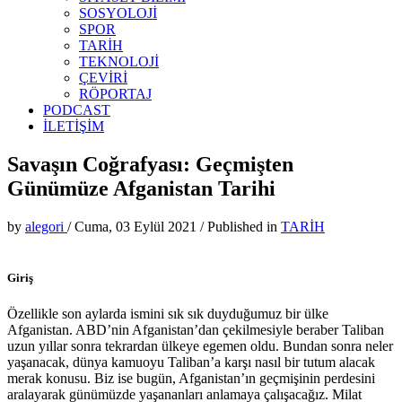
SOSYOLOJİ
SPOR
TARİH
TEKNOLOJİ
ÇEVİRİ
RÖPORTAJ
PODCAST
İLETİŞİM
Savaşın Coğrafyası: Geçmişten
Günümüze Afganistan Tarihi
by
alegori
/
Cuma, 03 Eylül 2021
/
Published in
TARİH
Giriş
Özellikle son aylarda ismini sık sık duyduğumuz bir ülke
Afganistan. ABD’nin Afganistan’dan çekilmesiyle beraber Taliban
uzun yıllar sonra tekrardan ülkeye egemen oldu. Bundan sonra neler
yaşanacak, dünya kamuoyu Taliban’a karşı nasıl bir tutum alacak
merak konusu. Biz ise bugün, Afganistan’ın geçmişinin perdesini
aralayarak günümüzde yaşananları anlamaya çalışacağız. Milat