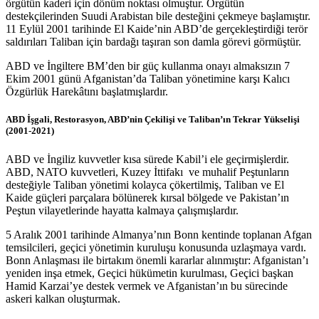
örgütün kaderi için dönüm noktası olmuştur. Örgütün
destekçilerinden Suudi Arabistan bile desteğini çekmeye başlamıştır.
11 Eylül 2001 tarihinde El Kaide’nin ABD’de gerçekleştirdiği terör
saldırıları Taliban için bardağı taşıran son damla görevi görmüştür.
ABD ve İngiltere BM’den bir güç kullanma onayı almaksızın 7
Ekim 2001 günü Afganistan’da Taliban yönetimine karşı Kalıcı
Özgürlük Harekâtını başlatmışlardır.
ABD İşgali, Restorasyon, ABD’nin Çekilişi ve Taliban’ın Tekrar Yükselişi
(2001-2021)
ABD ve İngiliz kuvvetler kısa sürede Kabil’i ele geçirmişlerdir.
ABD, NATO kuvvetleri, Kuzey İttifakı ve muhalif Peştunların
desteğiyle Taliban yönetimi kolayca çökertilmiş, Taliban ve El
Kaide güçleri parçalara bölünerek kırsal bölgede ve Pakistan’ın
Peştun vilayetlerinde hayatta kalmaya çalışmışlardır.
5 Aralık 2001 tarihinde Almanya’nın Bonn kentinde toplanan Afgan
temsilcileri, geçici yönetimin kuruluşu konusunda uzlaşmaya vardı.
Bonn Anlaşması ile birtakım önemli kararlar alınmıştır: Afganistan’ı
yeniden inşa etmek, Geçici hükümetin kurulması, Geçici başkan
Hamid Karzai’ye destek vermek ve Afganistan’ın bu sürecinde
askeri kalkan oluşturmak.