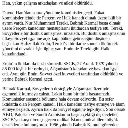
Han, yakın çalışma arkadaşları ve ailesi öldürüldü.
Davud Han’dan sonra yönetime komünistler geçti. Fakat
komünistler içinde de Perçem ve Halk kanadı olmak üzere ikili bir
ayrım vardı. Nur Muhammed Tereki, Babrak Karmal başta olmak
üzere Perçem kanadının mensuplarını iktidardan tasfiye etti. Tereki,
Sovyetlerle bir dostluk antlaşması imzaladı. Bu dostluk anlaşmasının
ülkeyi Sovyet işgaline açık kapı hâline getireceğini düşünen
başbakan Hafızullah Emin, Tereki’yi bir darbe sonucu öldürerek
yönetimi devraldı. İşin ilginç yanı Emin de Tereki gibi Halk
kanadındandı.
Emin’in iktidarı da fazla sürmedi. SSCB, 27 Aralık 1979 yılında
85.000 kişilik bir orduyla, Afganistan’ı karadan ve havadan işgal
etti. Aynı gün Emin, Sovyet özel kuvvetleri tarafından öldürüldü ve
yerine Babrak Karmal geçti.
Babrak Karmal, Sovyetlerin desteğiyle Afganistan üzerinde
egemenlik kurmaya çalıştı. Lakin bunu bir türlü başaramadı.
Komünistler arasında bölünme hala devam ediyordu. Bu sefer
iktidarda olan Perçem kanadı, Halk kanadını tasfiye etmeye ve idam
etmeye başladı. Ayrıca halk da Sovyet işgaline tepkiliydi. Son olarak
ABD, Pakistan ve Suudi Arabistan’ın başını çektiği dış devletler,
SSCB’ye karşı direnişe geçen radikal İslamcı mücahitlere büyük
desteklerde bulunuyordu. 1986 yılında Babrak Kamral görevden