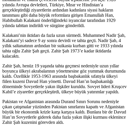
yılında Avrupa devletleri, Türkiye, Mısır ve Hindistan’a
gerçekleştirdiği ziyaretlerin ardından kadınlara siyasi hakların
tanınması gibi daha büyük reformlara girişen Emanullah Han,
Habibullah Kalakani önderliğindeki isyancılar tarafından 1929
yılında tahttan indirildi ve sürgüne gönderildi.
Kalakani’nin iktidarı da fazla uzun sürmedi. Muhammed Nadir Şah,
Kalakani’yi sadece 9 ay sonra devirdi ve tahta geçti. Nadir Şah, 4
yıllık saltanatının ardından bir suikasta kurban gitti ve 1933 yılında
tahta oğlu Zahir Şah geçti. Zahir Şah 1973’e kadar iktidarda
kalacaktı.
Zahir Şah, henüz 19 yaşında tahta geçmesi nedeniyle uzun yıllar
boyunca ülkeyi akrabalarının yönetmesine göz yummak durumunda
kaldı. Özellikle 1953-1963 arasında başbakanlık sıfatıyla ülkeyi
fiilen kuzeni Davud Han yönetti. Davud Han’ın başbakanlığı
döneminde Sovyetlerle yakın ilişkiler kuruldu. Sovyet lideri Kruşcev
Kabil’e ziyaretler gerçekleştirdi, ülkeye büyük yatırımlar yapıldı.
Pakistan ve Afganistan arasında Durand Sınırı Sorunu nedeniyle
çıkan çatışmalar yüzünden Pakistan sınırlarını kapattı ve Afganistan
büyük bir ekonomik krizle karşı karşıya kaldı. Bunlara bir de Davud
Han’ın Sovyetlerle giderek daha fazla yakın ilişki kurması eklenince
Zahir Şah kuzenini görevden aldı.