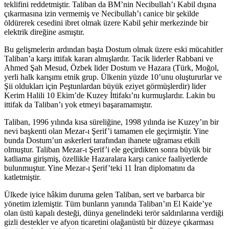
teklifini reddetmiştir. Taliban da BM’nin Necibullah’ı Kabil dışına
çıkarmasına izin vermemiş ve Necibullah’ı canice bir şekilde
öldürerek cesedini ibret olmak üzere Kabil şehir merkezinde bir
elektrik direğine asmıştır.
Bu gelişmelerin ardından başta Dostum olmak üzere eski mücahitler
Taliban’a karşı ittifak kararı almışlardır. Tacik liderler Rabbani ve
Ahmed Şah Mesud, Özbek lider Dostum ve Hazara (Türk, Moğol,
yerli halk karışımı etnik grup. Ülkenin yüzde 10’unu oluştururlar ve
Şii oldukları için Peştunlardan büyük eziyet görmüşlerdir) lider
Kerim Halili 10 Ekim’de Kuzey İttifakı’nı kurmuşlardır. Lakin bu
ittifak da Taliban’ı yok etmeyi başaramamıştır.
Taliban, 1996 yılında kısa süreliğine, 1998 yılında ise Kuzey’ın bir
nevi başkenti olan Mezar-ı Şerif’i tamamen ele geçirmiştir. Yine
bunda Dostum’un askerleri tarafından ihanete uğraması etkili
olmuştur. Taliban Mezar-ı Şerif’i ele geçirdikten sonra büyük bir
katliama girişmiş, özellikle Hazaralara karşı canice faaliyetlerde
bulunmuştur. Yine Mezar-ı Şerif’teki 11 İran diplomatını da
katletmiştir.
Ülkede iyice hâkim duruma gelen Taliban, sert ve barbarca bir
yönetim izlemiştir. Tüm bunların yanında Taliban’ın El Kaide’ye
olan üstü kapalı desteği, dünya genelindeki terör saldırılarına verdiği
gizli destekler ve afyon ticaretini olağanüstü bir düzeye çıkarması