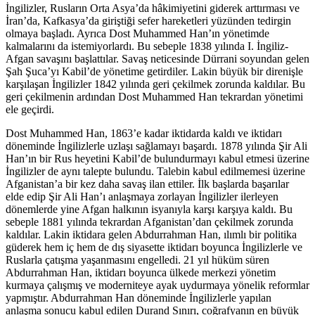
İngilizler, Rusların Orta Asya’da hâkimiyetini giderek arttırması ve
İran’da, Kafkasya’da giriştiği sefer hareketleri yüzünden tedirgin
olmaya başladı. Ayrıca Dost Muhammed Han’ın yönetimde
kalmalarını da istemiyorlardı. Bu sebeple 1838 yılında I. İngiliz-
Afgan savaşını başlattılar. Savaş neticesinde Dürrani soyundan gelen
Şah Şuca’yı Kabil’de yönetime getirdiler. Lakin büyük bir direnişle
karşılaşan İngilizler 1842 yılında geri çekilmek zorunda kaldılar. Bu
geri çekilmenin ardından Dost Muhammed Han tekrardan yönetimi
ele geçirdi.
Dost Muhammed Han, 1863’e kadar iktidarda kaldı ve iktidarı
döneminde İngilizlerle uzlaşı sağlamayı başardı. 1878 yılında Şir Ali
Han’ın bir Rus heyetini Kabil’de bulundurmayı kabul etmesi üzerine
İngilizler de aynı talepte bulundu. Talebin kabul edilmemesi üzerine
Afganistan’a bir kez daha savaş ilan ettiler. İlk başlarda başarılar
elde edip Şir Ali Han’ı anlaşmaya zorlayan İngilizler ilerleyen
dönemlerde yine Afgan halkının isyanıyla karşı karşıya kaldı. Bu
sebeple 1881 yılında tekrardan Afganistan’dan çekilmek zorunda
kaldılar. Lakin iktidara gelen Abdurrahman Han, ılımlı bir politika
güderek hem iç hem de dış siyasette iktidarı boyunca İngilizlerle ve
Ruslarla çatışma yaşanmasını engelledi. 21 yıl hüküm süren
Abdurrahman Han, iktidarı boyunca ülkede merkezi yönetim
kurmaya çalışmış ve moderniteye ayak uydurmaya yönelik reformlar
yapmıştır. Abdurrahman Han döneminde İngilizlerle yapılan
anlaşma sonucu kabul edilen Durand Sınırı, coğrafyanın en büyük