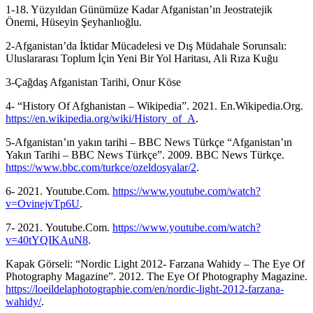
1-18. Yüzyıldan Günümüze Kadar Afganistan’ın Jeostratejik
Önemi, Hüseyin Şeyhanlıoğlu.
2-Afganistan’da İktidar Mücadelesi ve Dış Müdahale Sorunsalı:
Uluslararası Toplum İçin Yeni Bir Yol Haritası, Ali Rıza Kuğu
3-Çağdaş Afganistan Tarihi, Onur Köse
4- “History Of Afghanistan – Wikipedia”. 2021. En.Wikipedia.Org.
https://en.wikipedia.org/wiki/History_of_A
.
5-Afganistan’ın yakın tarihi – BBC News Türkçe “Afganistan’ın
Yakın Tarihi – BBC News Türkçe”. 2009. BBC News Türkçe.
https://www.bbc.com/turkce/ozeldosyalar/2
.
6- 2021. Youtube.Com.
https://www.youtube.com/watch?
v=OvinejvTp6U
.
7- 2021. Youtube.Com.
https://www.youtube.com/watch?
v=40tYQIKAuN8
.
Kapak Görseli: “Nordic Light 2012- Farzana Wahidy – The Eye Of
Photography Magazine”. 2012. The Eye Of Photography Magazine.
https://loeildelaphotographie.com/en/nordic-light-2012-farzana-
wahidy/
.