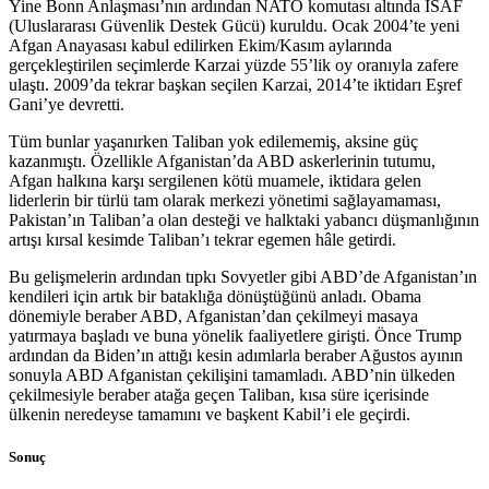
Yine Bonn Anlaşması’nın ardından NATO komutası altında ISAF
(Uluslararası Güvenlik Destek Gücü) kuruldu. Ocak 2004’te yeni
Afgan Anayasası kabul edilirken Ekim/Kasım aylarında
gerçekleştirilen seçimlerde Karzai yüzde 55’lik oy oranıyla zafere
ulaştı. 2009’da tekrar başkan seçilen Karzai, 2014’te iktidarı Eşref
Gani’ye devretti.
Tüm bunlar yaşanırken Taliban yok edilememiş, aksine güç
kazanmıştı. Özellikle Afganistan’da ABD askerlerinin tutumu,
Afgan halkına karşı sergilenen kötü muamele, iktidara gelen
liderlerin bir türlü tam olarak merkezi yönetimi sağlayamaması,
Pakistan’ın Taliban’a olan desteği ve halktaki yabancı düşmanlığının
artışı kırsal kesimde Taliban’ı tekrar egemen hâle getirdi.
Bu gelişmelerin ardından tıpkı Sovyetler gibi ABD’de Afganistan’ın
kendileri için artık bir bataklığa dönüştüğünü anladı. Obama
dönemiyle beraber ABD, Afganistan’dan çekilmeyi masaya
yatırmaya başladı ve buna yönelik faaliyetlere girişti. Önce Trump
ardından da Biden’ın attığı kesin adımlarla beraber Ağustos ayının
sonuyla ABD Afganistan çekilişini tamamladı. ABD’nin ülkeden
çekilmesiyle beraber atağa geçen Taliban, kısa süre içerisinde
ülkenin neredeyse tamamını ve başkent Kabil’i ele geçirdi.
Sonuç