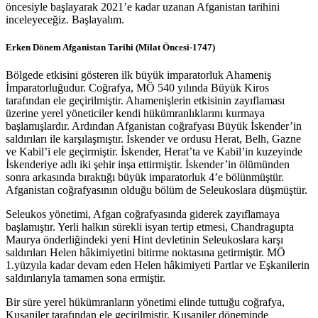
öncesiyle başlayarak 2021’e kadar uzanan Afganistan tarihini
inceleyeceğiz. Başlayalım.
Erken Dönem Afganistan Tarihi (Milat Öncesi-1747)
Bölgede etkisini gösteren ilk büyük imparatorluk Ahameniş
İmparatorluğudur. Coğrafya, MÖ 540 yılında Büyük Kiros
tarafından ele geçirilmiştir. Ahamenişlerin etkisinin zayıflaması
üzerine yerel yöneticiler kendi hükümranlıklarını kurmaya
başlamışlardır. Ardından Afganistan coğrafyası Büyük İskender’in
saldırıları ile karşılaşmıştır. İskender ve ordusu Herat, Belh, Gazne
ve Kabil’i ele geçirmiştir. İskender, Herat’ta ve Kabil’in kuzeyinde
İskenderiye adlı iki şehir inşa ettirmiştir. İskender’in ölümünden
sonra arkasında bıraktığı büyük imparatorluk 4’e bölünmüştür.
Afganistan coğrafyasının olduğu bölüm de Seleukoslara düşmüştür.
Seleukos yönetimi, Afgan coğrafyasında giderek zayıflamaya
başlamıştır. Yerli halkın sürekli isyan tertip etmesi, Chandragupta
Maurya önderliğindeki yeni Hint devletinin Seleukoslara karşı
saldırıları Helen hâkimiyetini bitirme noktasına getirmiştir. MÖ
1.yüzyıla kadar devam eden Helen hâkimiyeti Partlar ve Eşkanilerin
saldırılarıyla tamamen sona ermiştir.
Bir süre yerel hükümranların yönetimi elinde tuttuğu coğrafya,
Kuşaniler tarafından ele geçirilmiştir. Kuşaniler döneminde