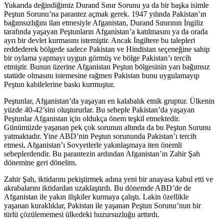
Yukarıda değindiğimiz Durand Sınır Sorunu ya da bir başka isimle
Peştun Sorunu’na parantez açmak gerek. 1947 yılında Pakistan’ın
bağımsızlığını ilan etmesiyle Afganistan, Durand Sınırının İngiliz
tarafında yaşayan Peştunların Afganistan’a katılmasını ya da orada
ayrı bir devlet kurmasını istemiştir. Ancak İngiltere bu talepleri
reddederek bölgede sadece Pakistan ve Hindistan seçeneğine sahip
bir oylama yapmayı uygun görmüş ve bölge Pakistan’ı tercih
etmiştir. Bunun üzerine Afganistan Peştun bölgesinin yarı bağımsız
statüde olmasını istemesine rağmen Pakistan bunu uygulamayıp
Peştun kabilelerine baskı kurmuştur.
Peştunlar, Afganistan’da yaşayan en kalabalık etnik gruptur. Ülkenin
yüzde 40-42’sini oluştururlar. Bu sebeple Pakistan’da yaşayan
Peştunlar Afganistan için oldukça önem teşkil etmektedir.
Günümüzde yaşanan pek çok sorunun altında da bu Peştun Sorunu
yatmaktadır. Yine ABD’nin Peştun sorununda Pakistan’ı tercih
etmesi, Afganistan’ı Sovyetlerle yakınlaşmaya iten önemli
sebeplerdendir. Bu parantezin ardından Afganistan’ın Zahir Şah
dönemine geri dönelim.
Zahir Şah, iktidarını pekiştirmek adına yeni bir anayasa kabul etti ve
akrabalarını iktidardan uzaklaştırdı. Bu dönemde ABD’de de
Afganistan ile yakın ilişkiler kurmaya çalıştı. Lakin özellikle
yaşanan kuraklıklar, Pakistan ile yaşanan Peştun Sorunu’nun bir
türlü çözülememesi ülkedeki huzursuzluğu arttırdı.