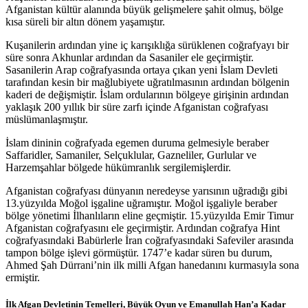
Afganistan kültür alanında büyük gelişmelere şahit olmuş, bölge
kısa süreli bir altın dönem yaşamıştır.
Kuşanilerin ardından yine iç karışıklığa sürüklenen coğrafyayı bir
süre sonra Akhunlar ardından da Sasaniler ele geçirmiştir.
Sasanilerin Arap coğrafyasında ortaya çıkan yeni İslam Devleti
tarafından kesin bir mağlubiyete uğratılmasının ardından bölgenin
kaderi de değişmiştir. İslam ordularının bölgeye girişinin ardından
yaklaşık 200 yıllık bir süre zarfı içinde Afganistan coğrafyası
müslümanlaşmıştır.
İslam dininin coğrafyada egemen duruma gelmesiyle beraber
Saffaridler, Samaniler, Selçuklular, Gazneliler, Gurlular ve
Harzemşahlar bölgede hükümranlık sergilemişlerdir.
Afganistan coğrafyası dünyanın neredeyse yarısının uğradığı gibi
13.yüzyılda Moğol işgaline uğramıştır. Moğol işgaliyle beraber
bölge yönetimi İlhanlıların eline geçmiştir. 15.yüzyılda Emir Timur
Afganistan coğrafyasını ele geçirmiştir. Ardından coğrafya Hint
coğrafyasındaki Babürlerle İran coğrafyasındaki Safeviler arasında
tampon bölge işlevi görmüştür. 1747’e kadar süren bu durum,
Ahmed Şah Dürrani’nin ilk milli Afgan hanedanını kurmasıyla sona
ermiştir.
İlk Afgan Devletinin Temelleri, Büyük Oyun ve Emanullah Han’a Kadar