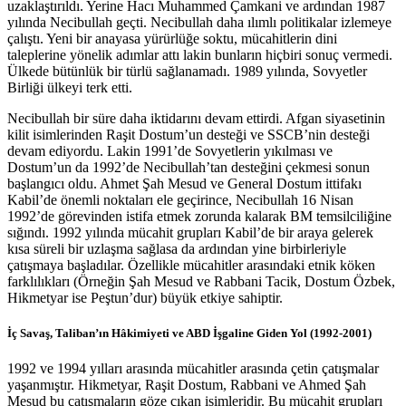
uzaklaştırıldı. Yerine Hacı Muhammed Çamkani ve ardından 1987
yılında Necibullah geçti. Necibullah daha ılımlı politikalar izlemeye
çalıştı. Yeni bir anayasa yürürlüğe soktu, mücahitlerin dini
taleplerine yönelik adımlar attı lakin bunların hiçbiri sonuç vermedi.
Ülkede bütünlük bir türlü sağlanamadı. 1989 yılında, Sovyetler
Birliği ülkeyi terk etti.
Necibullah bir süre daha iktidarını devam ettirdi. Afgan siyasetinin
kilit isimlerinden Raşit Dostum’un desteği ve SSCB’nin desteği
devam ediyordu. Lakin 1991’de Sovyetlerin yıkılması ve
Dostum’un da 1992’de Necibullah’tan desteğini çekmesi sonun
başlangıcı oldu. Ahmet Şah Mesud ve General Dostum ittifakı
Kabil’de önemli noktaları ele geçirince, Necibullah 16 Nisan
1992’de görevinden istifa etmek zorunda kalarak BM temsilciliğine
sığındı. 1992 yılında mücahit grupları Kabil’de bir araya gelerek
kısa süreli bir uzlaşma sağlasa da ardından yine birbirleriyle
çatışmaya başladılar. Özellikle mücahitler arasındaki etnik köken
farklılıkları (Örneğin Şah Mesud ve Rabbani Tacik, Dostum Özbek,
Hikmetyar ise Peştun’dur) büyük etkiye sahiptir.
İç Savaş, Taliban’ın Hâkimiyeti ve ABD İşgaline Giden Yol (1992-2001)
1992 ve 1994 yılları arasında mücahitler arasında çetin çatışmalar
yaşanmıştır. Hikmetyar, Raşit Dostum, Rabbani ve Ahmed Şah
Mesud bu çatışmaların göze çıkan isimleridir. Bu mücahit grupları