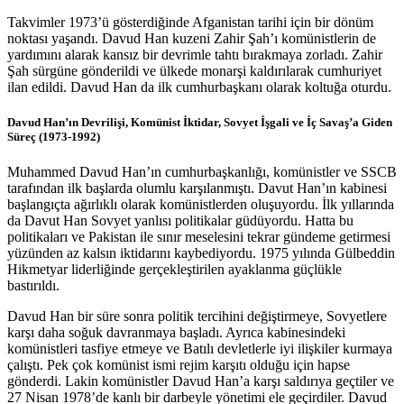
Takvimler 1973’ü gösterdiğinde Afganistan tarihi için bir dönüm
noktası yaşandı. Davud Han kuzeni Zahir Şah’ı komünistlerin de
yardımını alarak kansız bir devrimle tahtı bırakmaya zorladı. Zahir
Şah sürgüne gönderildi ve ülkede monarşi kaldırılarak cumhuriyet
ilan edildi. Davud Han da ilk cumhurbaşkanı olarak koltuğa oturdu.
Davud Han’ın Devrilişi, Komünist İktidar, Sovyet İşgali ve İç Savaş’a Giden
Süreç (1973-1992)
Muhammed Davud Han’ın cumhurbaşkanlığı, komünistler ve SSCB
tarafından ilk başlarda olumlu karşılanmıştı. Davut Han’ın kabinesi
başlangıçta ağırlıklı olarak komünistlerden oluşuyordu. İlk yıllarında
da Davut Han Sovyet yanlısı politikalar güdüyordu. Hatta bu
politikaları ve Pakistan ile sınır meselesini tekrar gündeme getirmesi
yüzünden az kalsın iktidarını kaybediyordu. 1975 yılında Gülbeddin
Hikmetyar liderliğinde gerçekleştirilen ayaklanma güçlükle
bastırıldı.
Davud Han bir süre sonra politik tercihini değiştirmeye, Sovyetlere
karşı daha soğuk davranmaya başladı. Ayrıca kabinesindeki
komünistleri tasfiye etmeye ve Batılı devletlerle iyi ilişkiler kurmaya
çalıştı. Pek çok komünist ismi rejim karşıtı olduğu için hapse
gönderdi. Lakin komünistler Davud Han’a karşı saldırıya geçtiler ve
27 Nisan 1978’de kanlı bir darbeyle yönetimi ele geçirdiler. Davud