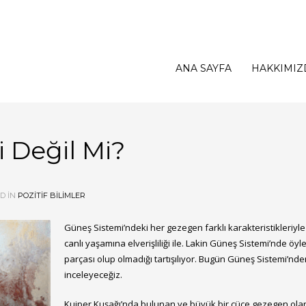
ANA SAYFA
HAKKIMIZ
 Değil Mi?
D IN
POZİTİF BİLİMLER
Güneş Sistemi’ndeki her gezegen farklı karakteristikleriyle 
canlı yaşamına elverişliliği ile. Lakin Güneş Sistemi’nde öyl
parçası olup olmadığı tartışılıyor. Bugün Güneş Sistemi’n
inceleyeceğiz.
Kuiper Kuşağı’nda bulunan ve büyük bir cüce gezegen olan 