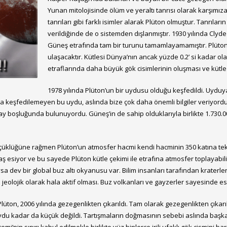
Yunan mitolojisinde ölüm ve yeraltı tanrısı olarak karşımı
tanrıları gibi farklı isimler alarak Plüton olmuştur. Tanrıl
verildiğinde de o sistemden dışlanmıştır. 1930 yılında Cl
Güneş etrafında tam bir turunu tamamlayamamıştır. Plüton
ulaşacaktır. Kütlesi Dünya’nın ancak yüzde 0.2’ si kadar o
etraflarında daha büyük gök cisimlerinin oluşması ve kütle 
1978 yılında Plüton’un bir uydusu olduğu keşfedildi. Uyduya
nca keşfedilemeyen bu uydu, aslında bize çok daha önemli bilgiler veriyord
 uzay boşluğunda bulunuyordu. Güneş’in de sahip olduklarıyla birlikte 1.730
Küçüklüğüne rağmen Plüton’un atmosfer hacmi kendi hacminin 350 katına 
esiyor ve bu sayede Plüton kütle çekimi ile etrafına atmosfer toplayabiliyor
dev bir global buz altı okyanusu var. Bilim insanları tarafından kraterl
olojik olarak hala aktif olması. Buz volkanları ve gayzerler sayesinde eski
ton, 2006 yılında gezegenlikten çıkarıldı. Tam olarak gezegenlikten çıkarıl
du kadar da küçük değildi. Tartışmaların doğmasının sebebi aslında başka 