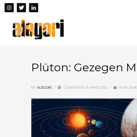
Plüton: Gezegen Mi
BY
ALEGORI
/
CUMARTESI, 01 MAYIS 2021
/
PUBLISHE