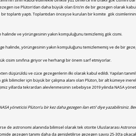
nin sınırı kabul edilmekle birlikte yüz binlerce irili ufaklı gök cismini ba
r gezegen ise Plüton’dan daha büyük olan Eris’in de bir gezegen olarak kabu
bir toplantı yaptı. Toplantıdan önceyse kurulan bir komite gök cisimlerinin 3
halinde ve yörüngesinin yakın komşuluğunu temizlemiş gök cismi.
e halinde, yörüngesinin yakın komşuluğunu temizlememiş ve de bir geze
 cisim sınıfına giriyor ve herhangi bir önem sarf etmiyorlar.
ten düşürüldü ve cüce gezegenlerin ilki olarak kabul edildi. Yapılan tanı
 gök bilimciler için büyük bir çalışma alanı olan Plüton, bir alt kümeye ine
imiz yıllarda tekrardan alevlenmesinin sebebiyse 2019 yılında NASA yöneticil
ASA yöneticisi Plüton’u bir kez daha gezegen ilan etti’ diye yazabilirsiniz.
irse de astronomi alanında bilimsel olarak tek otorite Uluslararası Astrono
nomide gezegen tanımı daha da genişletilirse gezegen sayısı 25-30’a çıkac