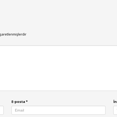
işaretlenmişlerdir
E-posta
*
İn