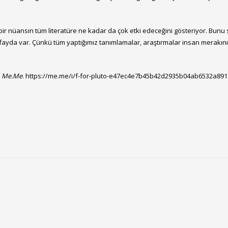
bir nüansın tüm literatüre ne kadar da çok etki edeceğini gösteriyor. Bunu 
 fayda var. Çünkü tüm yaptığımız tanımlamalar, araştırmalar insan merakı
.
Me.Me
.
https://me.me/i/f-for-pluto-e47ec4e7b45b42d2935b04ab6532a891