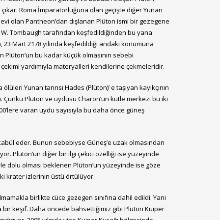
za çıkar. Roma İmparatorluğuna olan geçişte diğer Yunan
arın evi olan Pantheon’dan dışlanan Plüton ismi bir gezegene
yde W. Tombaugh tarafından keşfedildiğinden bu yana
, 23 Mart 2178 yılında keşfedildiği andaki konumuna
lan Plüton’un bu kadar küçük olmasının sebebi
çekimi yardımıyla materyalleri kendilerine çekmeleridir.
 ölüleri Yunan tanrısı Hades (Plüton)’ e taşıyan kayıkçının
u. Çünkü Plüton ve uydusu Charon’un kütle merkezi bu iki
.000’lere varan uydu sayısıyla bu daha önce güneş
tekabül eder. Bunun sebebiyse Güneş’e uzak olmasından
. Plüton’un diğer bir ilgi çekici özelliği ise yüzeyinde
erle dolu olması beklenen Plüton’un yüzeyinde ise göze
 krater izlerinin üstü örtülüyor.
mamakla birlikte cüce gezegen sınıfına dahil edildi. Yani
bir keşif. Daha öncede bahsettiğimiz gibi Plüton Kuiper