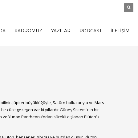
DA
KADROMUZ
YAZILAR
PODCAST
İLETİŞİM
bilinir. Jüpiter büyüklüğüyle, Satürn halkalarıyla ve Mars
e bir cüce gezegen var ki yıllardır Güneş Sistemi’nin bir
den ve Yunan Pantheonu’ndan sürekli dışlanan Plüton’u
Plüton, benzerleri gibi taş ve buzdan oluşur. Plüton