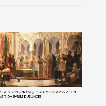
ARWIN’DEN ÖNCESI (2. BÖLÜM): İSLAM’IN ALTIN
AĞI’NDA EVRIM DÜŞÜNCESI