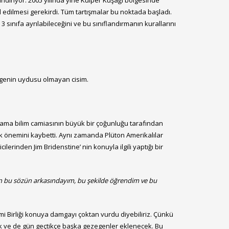
rındırıyor. 2005 yılında yine Kuiper Kuşağı bölgesinde
l edilmesi gerekirdi. Tüm tartışmalar bu noktada başladı.
 sınıfa ayrılabileceğini ve bu sınıflandırmanın kurallarını
genin uydusu olmayan cisim.
mlama bilim camiasının büyük bir çoğunluğu tarafından
rek önemini kaybetti. Aynı zamanda Plüton Amerikalılar
erinden Jim Bridenstine’ nin konuyla ilgili yaptığı bir
 Ben bu sözün arkasındayım, bu şekilde öğrendim ve bu
mi Birliği konuya damgayı çoktan vurdu diyebiliriz. Çünkü
ak ve de gün geçtikçe başka gezegenler eklenecek. Bu