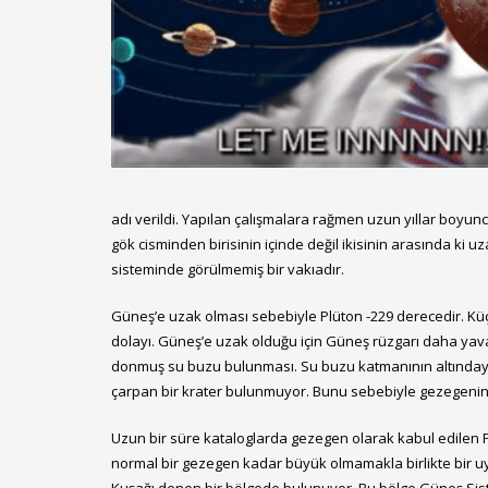
adı verildi. Yapılan çalışmalara rağmen uzun yıllar boyu
gök cisminden birisinin içinde değil ikisinin arasında ki
sisteminde görülmemiş bir vakıadır.
Güneş’e uzak olması sebebiyle Plüton -229 derecedir. 
dolayı. Güneş’e uzak olduğu için Güneş rüzgarı daha yavaş 
donmuş su buzu bulunması. Su buzu katmanının altındaysa 
çarpan bir krater bulunmuyor. Bunu sebebiyle gezegenin je
Uzun bir süre kataloglarda gezegen olarak kabul edilen Plü
normal bir gezegen kadar büyük olmamakla birlikte bir uy