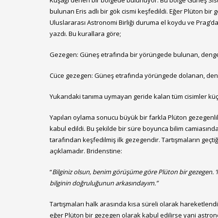
Kuşağı denen bir bölgede bulunuyor. Bu bölge Güneş Sistemi’
bulunan Eris adlı bir gök cismi keşfedildi. Eğer Plüton bi
Uluslararası Astronomi Birliği duruma el koydu ve Prag’da 
yazdı. Bu kurallara göre;
Gezegen: Güneş etrafında bir yörüngede bulunan, denge 
Cüce gezegen: Güneş etrafında yörüngede dolanan, deng
Yukarıdaki tanıma uymayan geride kalan tüm cisimler küçük
Yapılan oylama sonucu büyük bir farkla Plüton gezegenlik
kabul edildi. Bu şekilde bir süre boyunca bilim camiasında
tarafından keşfedilmiş ilk gezegendir. Tartışmaların geçtiğ
açıklamadır. Bridenstine:
“
Bilginiz olsun, benim görüşüme göre Plüton bir gezegen. ‘N
bilginin doğruluğunun arkasındayım.”
Tartışmaları halk arasında kısa süreli olarak hareketlend
eğer Plüton bir gezegen olarak kabul edilirse yani astro