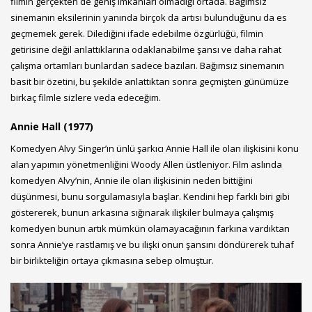
filmin gerçekten de geniş imkanları olmadığı ortada. Bağımsız
sinemanın eksilerinin yanında birçok da artısı bulunduğunu da es
geçmemek gerek. Dilediğini ifade edebilme özgürlüğü, filmin
getirisine değil anlattıklarına odaklanabilme şansı ve daha rahat
çalışma ortamları bunlardan sadece bazıları. Bağımsız sinemanın
basit bir özetini, bu şekilde anlattıktan sonra geçmişten günümüze
birkaç filmle sizlere veda edeceğim.
Annie Hall (1977)
Komedyen Alvy Singer’ın ünlü şarkıcı Annie Hall ile olan ilişkisini konu
alan yapımın yönetmenliğini Woody Allen üstleniyor. Film aslında
komedyen Alvy’nin, Annie ile olan ilişkisinin neden bittiğini
düşünmesi, bunu sorgulamasıyla başlar. Kendini hep farklı biri gibi
göstererek, bunun arkasına sığınarak ilişkiler bulmaya çalışmış
komedyen bunun artık mümkün olamayacağının farkına vardıktan
sonra Annie’ye rastlamış ve bu ilişki onun şansını döndürerek tuhaf
bir birlikteliğin ortaya çıkmasına sebep olmuştur.