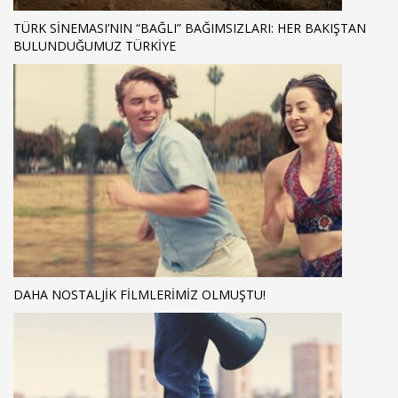
TÜRK SINEMASI’NIN “BAĞLI” BAĞIMSIZLARI: HER BAKIŞTAN
BULUNDUĞUMUZ TÜRKIYE
DAHA NOSTALJIK FILMLERIMIZ OLMUŞTU!