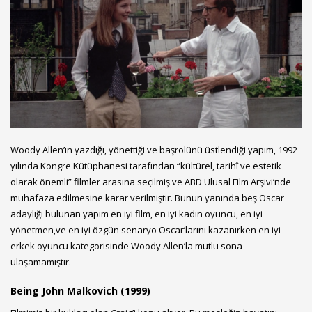
Woody Allen’ın yazdığı, yönettiği ve başrolünü üstlendiği yapım, 1992
yılında Kongre Kütüphanesi tarafından “kültürel, tarihî ve estetik
olarak önemli” filmler arasına seçilmiş ve ABD Ulusal Film Arşivi’nde
muhafaza edilmesine karar verilmiştir. Bunun yanında beş Oscar
adaylığı bulunan yapım en iyi film, en iyi kadın oyuncu, en iyi
yönetmen,ve en iyi özgün senaryo Oscar’larını kazanırken en iyi
erkek oyuncu kategorisinde Woody Allen’la mutlu sona
ulaşamamıştır.
Being John Malkovich (1999)