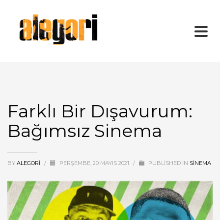
Farklı Bir Dışavurum:
Bağımsız Sinema
BY
ALEGORI
/
PERŞEMBE, 20 MAYIS 2021
/
PUBLISHED IN
SİNEMA