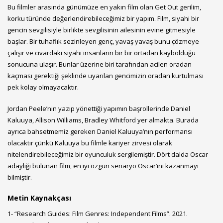
Bu filmler arasında günümüze en yakın film olan Get Out gerilim,
korku türünde değerlendirebileceğimiz bir yapım. Film, siyahi bir
gencin sevgilisiyle birlikte sevgilisinin ailesinin evine gitmesiyle
başlar. Bir tuhaflık sezinleyen genç, yavaş yavaş bunu çözmeye
çalışır ve civardaki siyahi insanların bir bir ortadan kaybolduğu
sonucuna ulaşır. Bunlar üzerine biri tarafından acilen oradan
kaçması gerektiği şeklinde uyarılan gencimizin oradan kurtulması
pek kolay olmayacaktır.
Jordan Peele’nin yazıp yönettiği yapımın başrollerinde Daniel
Kaluuya, Allison Williams, Bradley Whitford yer almakta. Burada
ayrıca bahsetmemiz gereken Daniel Kaluuya’nın performansı
olacaktır çünkü Kaluuya bu filmle kariyer zirvesi olarak
nitelendirebileceğimiz bir oyunculuk sergilemiştir. Dört dalda Oscar
adaylığı bulunan film, en iyi özgün senaryo Oscar’ını kazanmayı
bilmiştir.
Metin Kaynakçası
1- “Research Guides: Film Genres: Independent Films”. 2021.