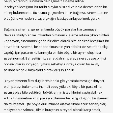
belirli bir tarih bulunmasa da bağımsız sinema adına
inceleyebileceğimiz bir tarihi olaylar silsilesi ve hala devam eden bir
süreç bulunmakta. Bu kısma geçmeden önce bağımsız sinemanın ne
olduğunu ve neden ortaya çıktığını basitçe anlayabilmek gerek.
Bağımsız sinema; genel anlamda büyük paralar harcanmayan,
devasa stüdyoları ve imkanları olmayan kişilerce ortaya çıkan filmleri
kapsayan, sinemanın içinde bir akım olarak nitelendirebileceğimiz bir
kavramdır. Sinema, bir sanat olmasının yanında bir de sektör özelliği
taşıdığı için paranın kullanımıyla birlikte böyle bir ayrım oluşması
gayet normal. Bahsettiğimiz sanat dalının paraya neredeyse birinci
öncelik olarak ihtiyaç duyması sebebiyle ortaya çıkan bu akım,
aslında bir nevi başkaldırı olarak düşünülebilir.
Bir yönetmenin filmi düşüncesindeki gibi yaratabilmesi için ihtiyacı
olan parayı bulamama ihtimali epey yüksek. Böyle bir para eline
geçmiş olsa bile sektörün büyüklerinin istediklerini yaptırabilmek
adına bu yönetmenin o parayı kullanmadaki özgürlüğünü kısıtlaması
da muhtemel. İşte böyle durumlarda ortaya çıkabilecek senaryolar;
maliyetleri azaltmak, filmin bütçesini bireysel olarak karşılamak,