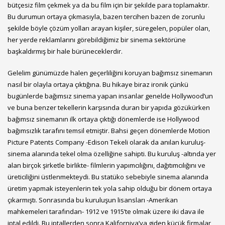
bütçesiz film çekmek ya da bu film için bir şekilde para toplamaktır.
Bu durumun ortaya çıkmasıyla, bazen tercihen bazen de zorunlu
şekilde böyle çözüm yolları arayan kişiler, süregelen, popüler olan,
her yerde reklamlarını görebildiğimiz bir sinema sektörüne
başkaldırmış bir hale bürüneceklerdir.
Gelelim günümüzde halen geçerliliğini koruyan bağımsız sinemanın
nasıl bir olayla ortaya çıktığına. Bu hikaye biraz ironik çünkü
bugünlerde bağımsız sinema yapan insanlar genelde Hollywood’un
ve buna benzer tekellerin karşısında duran bir yapıda gözükürken
bağımsız sinemanın ilk ortaya çıktığı dönemlerde ise Hollywood
bağımsızlık tarafını temsil etmiştir. Bahsi geçen dönemlerde Motion
Picture Patents Company -Edison Tekeli olarak da anılan kuruluş-
sinema alanında tekel olma özelliğine sahipti. Bu kuruluş -altında yer
alan birçok şirketle birlikte- filmlerin yapımcılığını, dağıtımcılığını ve
üreticiliğini üstlenmekteydi. Bu statüko sebebiyle sinema alanında
üretim yapmak isteyenlerin tek yola sahip olduğu bir dönem ortaya
çıkarmıştı. Sonrasında bu kuruluşun lisansları -Amerikan
mahkemeleri tarafından- 1912 ve 1915’te olmak üzere iki dava ile
iptal edildi. Bu iptallerden sonra Kaliforniya’ya giden küçük firmalar,