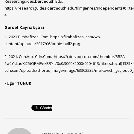
Researchguides.Dartmouth.Edu.
https://researchguides.dartmouth.edu/filmgenres/independents#:~
4
Görsel Kaynakçası
1- 2021 Filmhafizasi.Com.
https://filmhafizasi.com/wp-
content/uploads/2017/06/annie-hall2.png
.
2- 2021. Cdn.Vox-Cdn.Com.
https://cdn.vox-cdn.com/thumbor/5B2A-
1w2YkLaoXi25tORMEezBRY=/0x0:3000×2000/920×613/filters:focal(1385×4
cdn.com/uploads/chorus_image/image/63302232/malkovich_get_out.0.j
–
Uğur TUNUR