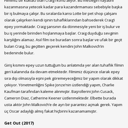
Filmimiz bir kuklacı olan Craig’i konu alıyor. Bu mesleğin hayatını
kazanmasına yetecek kadar para kazandırmaması sebebiyle başka
bir iş bulmaya çalışır. Bu sıralarda karısı Lotte bir pet shop çalışanı
olarak çalışırken kendi işinin tuhaflıklarından bahsederek Craig’i
epey yormaktadır. Craig şansının da dönmesiyle yeni bir iş bulur ve
bu iş yerinde birinden hoşlanmaya başlar. Craig duyduğu sevginin
karşılığını alamaz. Asıl film ise buradan sonra başlar ve ufak bir geçit
bulan Craig, bu geçitten geçerek kendini John Malkovich’in
bedeninde bulur.
Giriş kısmını epey uzun tuttuğum bu anlatımda yer alan tuhaflık filmin
geri kalanında da devam etmektedir. Filmimiz düşünce olarak epey
sıra dışı olmasıyla eşini pek göremeyeceğimiz bir yapım olarak dikkat
çekiyor. Yönetmenliğini Spike Jonze’nin üstlendiği yapım, Charlie
Kaufman tarafından kaleme alınmıştır. Başrollerini John Cusack,
Cameron Diaz, Catherine Keener üstlenmektedir. Elbette burada
usta aktör John Malkovich’e de ayrı bir parantez açmak gerek. Yapım
üç Oscar adaylığı almış fakat hiçbirini kazanamamıştır.
Get Out (2017)