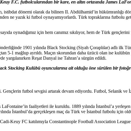
Keuy F.C. futbolcularından bir kare, en altın ortasında James LaFo
, istibdat dönemi olarak da bilinen II. Abdülhamid’in hükümranlığı dön
ünden ne yazık ki futbol oynayamıyorlardı. Türk topraklarına futbolu g
ak sayıda oynadığımız için hem canımız sıkılıyor, hem de Türk gençler
önderliğinde 1901 yılında Black Stocking (Siyah Çoraplılar) adlı ilk T
tan 5-1 mağlup ayrıldı. Maçın skorundan daha üzücü olan ise kulübün m
e yargılanırken Reşat Danyal ise Tahran’a sürgün edildi.
ack Stocking Kulübü oyuncularına ait olduğu öne sürülen bir fotoğr
. Gençlerin futbol sevgisi artarak devam ediyordu. Futbol, Selanik ve İz
s LaFontaine’in faaliyetleri ile kuruldu. 1889 yılında İstanbul’a yerleş
ılında İstanbul’da gerçekleşen maç da Türk ve İstanbul futbolu için ol
adi-Keuy FC katılımıyla Constantinople Football Association League 