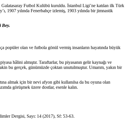
a Galatasaray Futbol Kulübü kuruldu. İstanbul Ligi’ne katılan ilk Türk
’ı, 1907 yılında Fenerbahçe izlemiş, 1903 yılında bir jimnastik
i Bey.
kça popüler olan ve futbola gönül vermiş insanların hayatında büyük
iyasa hâlini almıştır. Taraftarlar, bu piyasanın gelir kaynağı ve
ır. Lakin bu gerçek, günümüzde çoktan unutulmuştur. Umarım, yakın bir
altına almak için bir nevi afyon gibi kullanılsa da bu oyuna olan
zımda görüşmek üzere dostlar, esenle kalın.
r Dergisi, Sayı: 14 (2017), Sf: 53-63.