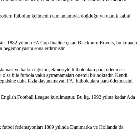
, modern futbolun kelimenin tam anlamıyla doğduğu yıl olarak kabul
ştır. 1882 yılında FA Cup finaline çıkan Blackburn Rovers, bu kupada
ın hegemonyasını sona erdirmiştir.
laması ve halkın ilgisini çekmesiyle futbolculara para ödenmesi
ri olsa bile futbola vakit ayıramamaları önemli bir noktadır. Kendi
kın tepkisine daha fazla dayanamayan FA, futbolculara para ödenmesini
n English Football League kurulmuştur. Bu lig, 1992 yılına kadar Ada
 ilk futbol federasyonları 1889 yılında Danimarka ve Hollanda’da