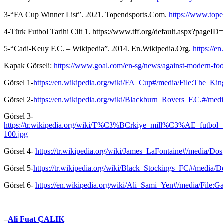
3-“FA Cup Winner List”. 2021. Topendsports.Com.
https://www.tope
4-Türk Futbol Tarihi Cilt 1. https://www.tff.org/default.aspx?pageID
5-“Cadi-Keuy F.C. – Wikipedia”. 2014. En.Wikipedia.Org.
https://e
Kapak Görseli:
https://www.goal.com/en-sg/news/against-modern-fo
Görsel 1-
https://en.wikipedia.org/wiki/FA_Cup#/media/File:The_
Görsel 2-
https://en.wikipedia.org/wiki/Blackburn_Rovers_F.C.#/m
Görsel 3-
https://tr.wikipedia.org/wiki/T%C3%BCrkiye_mill%C3%AE_futb
100.jpg
Görsel 4-
https://tr.wikipedia.org/wiki/James_LaFontaine#/media/
Görsel 5-
https://tr.wikipedia.org/wiki/Black_Stockings_FC#/media/
Görsel 6-
https://en.wikipedia.org/wiki/Ali_Sami_Yen#/media/File
–
Ali Fuat ÇALIK