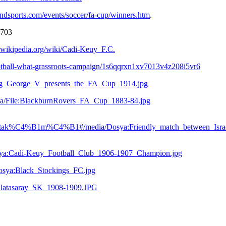
ndsports.com/events/soccer/fa-cup/winners.htm
.
=703
n.wikipedia.org/wiki/Cadi-Keuy_F.C.
otball-what-grassroots-campaign/1s6qqrxn1xv7013v4z208i5vr6
King_George_V_presents_the_FA_Cup_1914.jpg
edia/File:BlackburnRovers_FA_Cup_1883-84.jpg
ol_tak%C4%B1m%C4%B1#/media/Dosya:Friendly_match_between_Isra
Dosya:Cadi-Keuy_Football_Club_1906-1907_Champion.jpg
Dosya:Black_Stockings_FC.jpg
:Galatasaray_SK_1908-1909.JPG