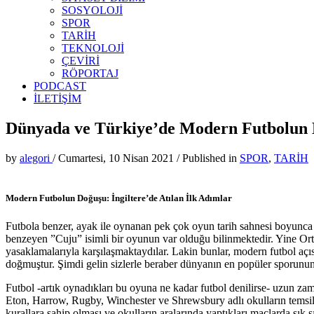
SOSYOLOJİ
SPOR
TARİH
TEKNOLOJİ
ÇEVİRİ
RÖPORTAJ
PODCAST
İLETİŞİM
Dünyada ve Türkiye’de Modern Futbolun
by
alegori
/
Cumartesi, 10 Nisan 2021
/
Published in
SPOR
,
TARİH
Modern Futbolun Doğuşu: İngiltere’de Atılan İlk Adımlar
Futbola benzer, ayak ile oynanan pek çok oyun tarih sahnesi boyunca var
benzeyen ”Cuju” isimli bir oyunun var olduğu bilinmektedir. Yine Or
yasaklamalarıyla karşılaşmaktaydılar. Lakin bunlar, modern futbol açı
doğmuştur. Şimdi gelin sizlerle beraber dünyanın en popüler sporunun n
Futbol -artık oynadıkları bu oyuna ne kadar futbol denilirse- uzun za
Eton, Harrow, Rugby, Winchester ve Shrewsbury adlı okulların temsilcil
kurallara sahip olması ve okulların aralarında yaptıkları maçlarda sı