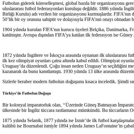
Futbolun giderek küreselleşmesi, global bazda bir organizasyonu gerek
uluslararası futbol federasyonları kuruluşu değildir. 1886 yılında İng
Birliği Kurulu) adı verilen bir organizasyonu kurmuşlardır. FIFA’nın 
50’lik bir oy oranına sahiptir ve dolayısıyla FIFA’nın onayı olmadan
1904 yılında kurulan FIFA’nın kurucu üyeleri Belçika, Danimarka, Fran
katılmıştır. Avrupa dışından FIFA’ya katılan ilk federasyon ise Güney 
1872 yılında İngiltere ve İskoçya arasında oynanan ilk uluslararası f
ilk kez olimpiyat oyunları çatısı altında kabul edildi. Olimpiyat oyu
Uruguay’da düzenlendi. Çoğu insan neden Uruguay’ın seçildiğini merak
kazanarak da bunu kanıtlamıştı. 1930 yılında 13 ülke arasında düzenl
Sizlerle beraber modern futbolun doğuşunu kısaca inceledik. Şimdi s
Türkiye’de Futbolun Doğuşu
Bir kolonyal imparatorluk olan, ‘‘Üzerinde Güneş Batmayan İmparatorlu
ülkesinde bir İngiliz tüccara rastlamanız mümkündü. Bu tüccarların Os
1875 yılında Selanik, 1877 yılında ise İzmir’de ilk futbol karşılaşmal
kulübü ise Bournabat ismiyle 1894 yılında James LaFontaine’in çabal