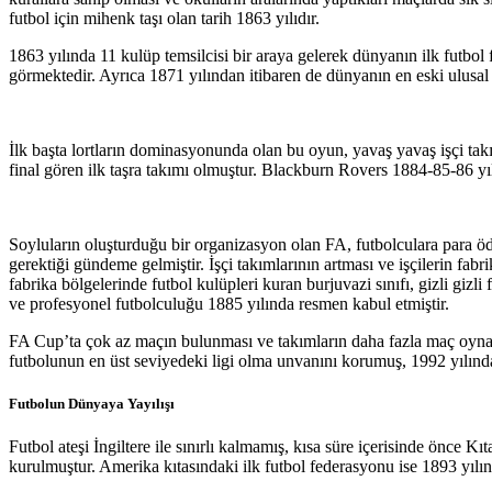
futbol için mihenk taşı olan tarih 1863 yılıdır.
1863 yılında 11 kulüp temsilcisi bir araya gelerek dünyanın ilk futbo
görmektedir. Ayrıca 1871 yılından itibaren de dünyanın en eski ulusa
İlk başta lortların dominasyonunda olan bu oyun, yavaş yavaş işçi ta
final gören ilk taşra takımı olmuştur. Blackburn Rovers 1884-85-86 yıl
Soyluların oluşturduğu bir organizasyon olan FA, futbolculara para öd
gerektiği gündeme gelmiştir. İşçi takımlarının artması ve işçilerin fabr
fabrika bölgelerinde futbol kulüpleri kuran burjuvazi sınıfı, gizli giz
ve profesyonel futbolculuğu 1885 yılında resmen kabul etmiştir.
FA Cup’ta çok az maçın bulunması ve takımların daha fazla maç oynama
futbolunun en üst seviyedeki ligi olma unvanını korumuş, 1992 yılınd
Futbolun Dünyaya Yayılışı
Futbol ateşi İngiltere ile sınırlı kalmamış, kısa süre içerisinde önce
kurulmuştur. Amerika kıtasındaki ilk futbol federasyonu ise 1893 yılı