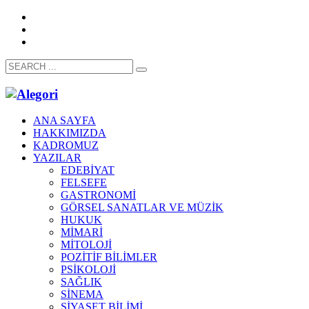
ANA SAYFA
HAKKIMIZDA
KADROMUZ
YAZILAR
EDEBİYAT
FELSEFE
GASTRONOMİ
GÖRSEL SANATLAR VE MÜZİK
HUKUK
MİMARİ
MİTOLOJİ
POZİTİF BİLİMLER
PSİKOLOJİ
SAĞLIK
SİNEMA
SİYASET BİLİMİ