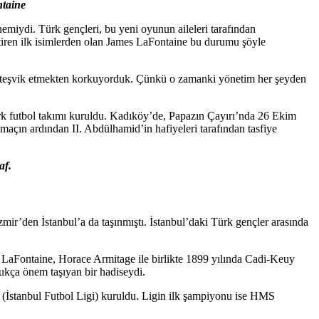
ntaine
emiydi. Türk gençleri, bu yeni oyunun aileleri tarafından
etiren ilk isimlerden olan James LaFontaine bu durumu şöyle
ini teşvik etmekten korkuyorduk. Çünkü o zamanki yönetim her şeyden
ürk futbol takımı kuruldu. Kadıköy’de, Papazın Çayırı’nda 26 Ekim
açın ardından II. Abdülhamid’in hafiyeleri tarafından tasfiye
af.
mir’den İstanbul’a da taşınmıştı. İstanbul’daki Türk gençler arasında
en LaFontaine, Horace Armitage ile birlikte 1899 yılında Cadi-Keuy
dukça önem taşıyan bir hadiseydi.
(İstanbul Futbol Ligi) kuruldu. Ligin ilk şampiyonu ise HMS