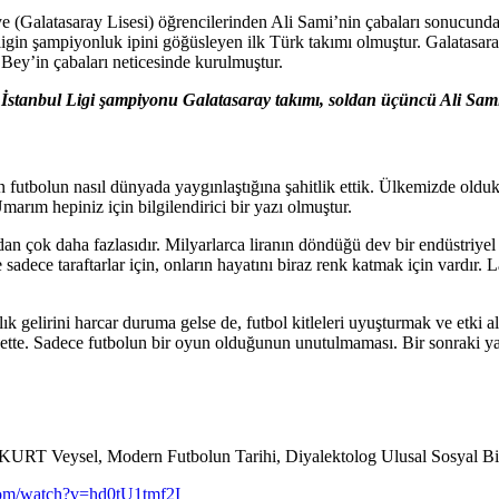
ye (Galatasaray Lisesi) öğrencilerinden Ali Sami’nin çabaları sonucund
igin şampiyonluk ipini göğüsleyen ilk Türk takımı olmuştur. Galatasaray
 Bey’in çabaları neticesinde kurulmuştur.
İstanbul Ligi şampiyonu Galatasaray takımı, soldan üçüncü Ali Sam
 futbolun nasıl dünyada yaygınlaştığına şahitlik ettik. Ülkemizde oldu
arım hepiniz için bilgilendirici bir yazı olmuştur.
an çok daha fazlasıdır. Milyarlarca liranın döndüğü dev bir endüstriyel p
e sadece taraftarlar için, onların hayatını biraz renk katmak için vard
llık gelirini harcar duruma gelse de, futbol kitleleri uyuşturmak ve etki 
bette. Sadece futbolun bir oyun olduğunun unutulmaması. Bir sonraki ya
ysel, Modern Futbolun Tarihi, Diyalektolog Ulusal Sosyal Bilimle
com/watch?v=hd0tU1tmf2I