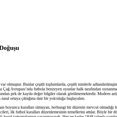
 Doğuşu
 olmuştur. Bunlar çeşitli toplumlarda, çeşitli isimlerle adlandırılmıştı
ta Çağ Avrupası’nda futbola benzeyen oyunlar halk tarafından oynanmak
sından pek de kayda değer bilgiler olarak görülmemektedir. Modern anlam
asıl ortaya çıktığına dair bir yolculuğa başlayalım.
man boyunca kuralları olmayan, herhangi bir düzenin mevcut olmadığı bi
eri, ilk futbol kuralları düzenlemesinin temellerini attılar. Böyle bir 
k sık kural tartışmalarının yaşanmasaydı. Her ne kadar 1848 yılında ya