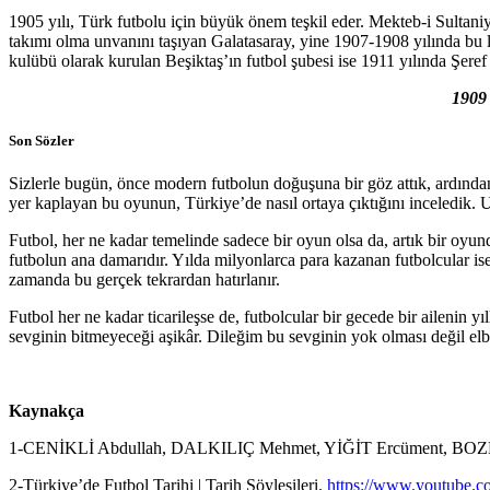
1905 yılı, Türk futbolu için büyük önem teşkil eder. Mekteb-i Sultani
takımı olma unvanını taşıyan Galatasaray, yine 1907-1908 yılında bu l
kulübü olarak kurulan Beşiktaş’ın futbol şubesi ise 1911 yılında Şeref
1909 
Son Sözler
Sizlerle bugün, önce modern futbolun doğuşuna bir göz attık, ardından
yer kaplayan bu oyunun, Türkiye’de nasıl ortaya çıktığını inceledik. Um
Futbol, her ne kadar temelinde sadece bir oyun olsa da, artık bir oyund
futbolun ana damarıdır. Yılda milyonlarca para kazanan futbolcular is
zamanda bu gerçek tekrardan hatırlanır.
Futbol her ne kadar ticarileşse de, futbolcular bir gecede bir ailenin yı
sevginin bitmeyeceği aşikâr. Dileğim bu sevginin yok olması değil el
Kaynakça
1-CENİKLİ Abdullah, DALKILIÇ Mehmet, YİĞİT Ercüment, BOZKURT Ve
2-Türkiye’de Futbol Tarihi | Tarih Söyleşileri.
https://www.youtube.