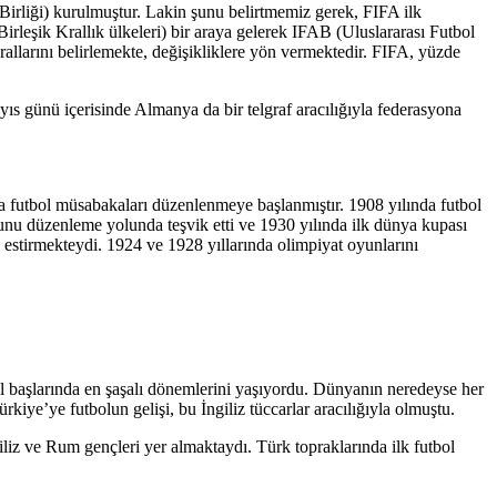
Birliği) kurulmuştur. Lakin şunu belirtmemiz gerek, FIFA ilk
irleşik Krallık ülkeleri) bir araya gelerek IFAB (Uluslararası Futbol
allarını belirlemekte, değişikliklere yön vermektedir. FIFA, yüzde
ıs günü içerisinde Almanya da bir telgraf aracılığıyla federasyona
da futbol müsabakaları düzenlenmeye başlanmıştır. 1908 yılında futbol
nunu düzenleme yolunda teşvik etti ve 1930 yılında ilk dünya kupası
 estirmekteydi. 1924 ve 1928 yıllarında olimpiyat oyunlarını
ıl başlarında en şaşalı dönemlerini yaşıyordu. Dünyanın neredeyse her
ye’ye futbolun gelişi, bu İngiliz tüccarlar aracılığıyla olmuştu.
giliz ve Rum gençleri yer almaktaydı. Türk topraklarında ilk futbol