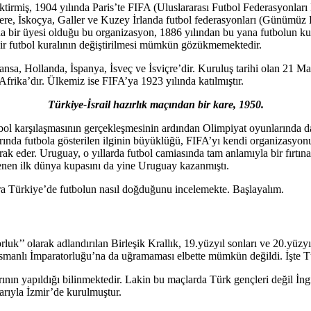
tirmiş, 1904 yılında Paris’te FIFA (Uluslararası Futbol Federasyonları 
iltere, İskoçya, Galler ve Kuzey İrlanda futbol federasyonları (Günümüz B
da bir üyesi olduğu bu organizasyon, 1886 yılından bu yana futbolun kur
 bir futbol kuralının değiştirilmesi mümkün gözükmemektedir.
sa, Hollanda, İspanya, İsveç ve İsviçre’dir. Kuruluş tarihi olan 21 May
Afrika’dır. Ülkemiz ise FIFA’ya 1923 yılında katılmıştır.
Türkiye-İsrail hazırlık maçından bir kare, 1950.
utbol karşılaşmasının gerçekleşmesinin ardından Olimpiyat oyunlarında 
nlarında futbola gösterilen ilginin büyüklüğü, FIFA’yı kendi organizasyo
 eder. Uruguay, o yıllarda futbol camiasında tam anlamıyla bir fırtına
enen ilk dünya kupasını da yine Uruguay kazanmıştı.
ıra Türkiye’de futbolun nasıl doğduğunu incelemekte. Başlayalım.
k’’ olarak adlandırılan Birleşik Krallık, 19.yüzyıl sonları ve 20.yüzy
manlı İmparatorluğu’na da uğramaması elbette mümkün değildi. İşte Türki
arının yapıldığı bilinmektedir. Lakin bu maçlarda Türk gençleri değil İn
arıyla İzmir’de kurulmuştur.