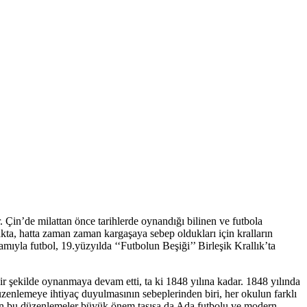
r. Çin’de milattan önce tarihlerde oynandığı bilinen ve futbola
ta, hatta zaman zaman kargaşaya sebep oldukları için kralların
ıyla futbol, 19.yüzyılda ‘‘Futbolun Beşiği’’ Birleşik Krallık’ta
r şekilde oynanmaya devam etti, ta ki 1848 yılına kadar. 1848 yılında
düzenlemeye ihtiyaç duyulmasının sebeplerinden biri, her okulun farklı
pılan bu düzenlemeler büyük önem taşısa da Ada futbolu ve modern