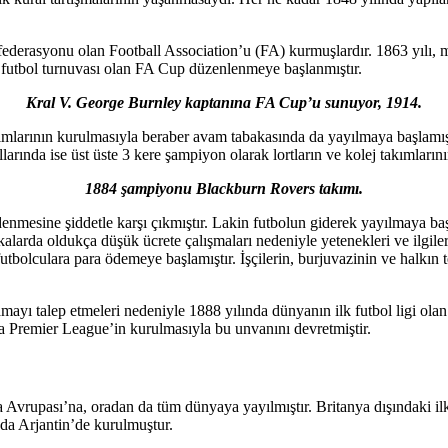
l federasyonu olan Football Association’u (FA) kurmuşlardır. 1863 yılı
l futbol turnuvası olan FA Cup düzenlenmeye başlanmıştır.
Kral V. George Burnley kaptanına FA Cup’u sunuyor, 1914.
kımlarının kurulmasıyla beraber avam tabakasında da yayılmaya başlamı
larında ise üst üste 3 kere şampiyon olarak lortların ve kolej takımların
1884 şampiyonu Blackburn Rovers takımı.
enmesine şiddetle karşı çıkmıştır. Lakin futbolun giderek yayılmaya baş
ikalarda oldukça düşük ücrete çalışmaları nedeniyle yetenekleri ve ilgile
li futbolculara para ödemeye başlamıştır. İşçilerin, burjuvazinin ve hal
yı talep etmeleri nedeniyle 1888 yılında dünyanın ilk futbol ligi ola
a Premier League’in kurulmasıyla bu unvanını devretmiştir.
 Kıta Avrupası’na, oradan da tüm dünyaya yayılmıştır. Britanya dışındaki
nda Arjantin’de kurulmuştur.