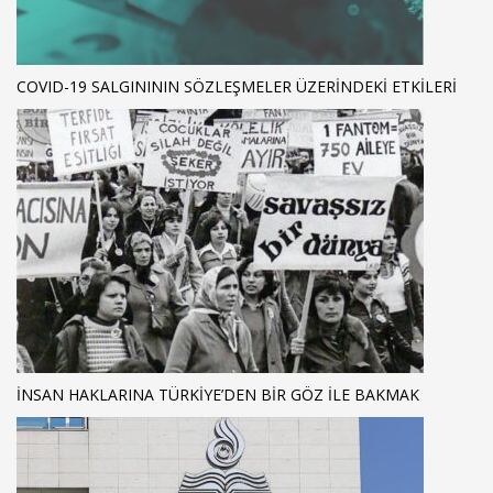
COVID-19 SALGINININ SÖZLEŞMELER ÜZERINDEKI ETKILERI
İNSAN HAKLARINA TÜRKIYE’DEN BIR GÖZ ILE BAKMAK