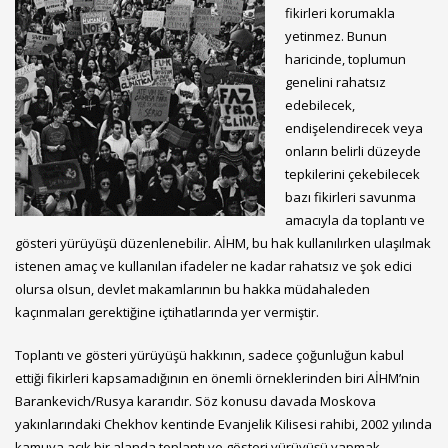
fikirleri korumakla
yetinmez. Bunun
haricinde, toplumun
genelini rahatsız
edebilecek,
endişelendirecek veya
onların belirli düzeyde
tepkilerini çekebilecek
bazı fikirleri savunma
amacıyla da toplantı ve
gösteri yürüyüşü düzenlenebilir. AİHM, bu hak kullanılırken ulaşılmak
istenen amaç ve kullanılan ifadeler ne kadar rahatsız ve şok edici
olursa olsun, devlet makamlarının bu hakka müdahaleden
kaçınmaları gerektiğine içtihatlarında yer vermiştir.
Toplantı ve gösteri yürüyüşü hakkının, sadece çoğunluğun kabul
ettiği fikirleri kapsamadığının en önemli örneklerinden biri AİHM’nin
Barankevich/Rusya kararıdır. Söz konusu davada Moskova
yakınlarındaki Chekhov kentinde Evanjelik Kilisesi rahibi, 2002 yılında
kamuya açık bir alanda toplantı ve gösteri yürüyüşü yapmak