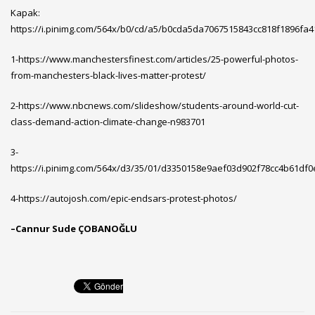
Kapak:
https://i.pinimg.com/564x/b0/cd/a5/b0cda5da7067515843cc818f1896fa4
1-
https://www.manchestersfinest.com/articles/25-powerful-photos-
from-manchesters-black-lives-matter-protest/
2-
https://www.nbcnews.com/slideshow/students-around-world-cut-
class-demand-action-climate-change-n983701
3-
https://i.pinimg.com/564x/d3/35/01/d3350158e9aef03d902f78cc4b61df0
4-
https://autojosh.com/epic-endsars-protest-photos/
–
Cannur Sude ÇOBANOĞLU