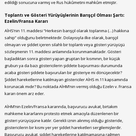
edildiği sonucuna varmış ve Rus hükûmetini mahkûm etmiştir.
Toplantı ve Gösteri Yürüyüşlerinin Barışçıl Olması Şartı:
Ezelin/Fransa Kararı
AİHS’nin 11. maddesi “Herkesin barışçıl olarak toplanma (…) hakkına
sahip” olduğunu belirtmektedir. Dolayısıyla ilke olarak, barışçıl
olmayan ve şiddet içeren silahlı bir toplantı veya gösteri yürüyüşü
sözleşmenin 11. maddesi anlamında korunmamaktadır. Gösteri
başladıktan sonra gösteri yapan gruptan bir kısmının, bir küçük
grubun ya da bazı göstericilerin şiddete başvurması durumunda
acaba gösteri şiddete başvurulan bir gösteriye mi dönüşecektir?
Şiddet hareketlerine katılmayan göstericiler AİHS m.11 kapsamında
korunacak mıdır? Bu noktada AİHM’nin vermiş olduğu Ezelin v. Fransa
kararı önem arz eder.
AİHM’nin Ezelin/Fransa kararında, başvurucu avukat, birtakım
mahkeme kararlarını protesto etmek amacıyla düzenlenen bir
gösteri yürüyüşüne katılır. Gerekli iznin alınmış olduğu gösteride,
göstericilerin bir kısmı yer yer şiddet hareketleri sergilemişlerdir.
Başvurucu avukat, şiddet hareketlerine katılmamasına rağmen