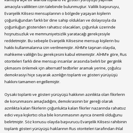
amacıyla valilikten izin talebinde bulunmuştur. Valilik başvuruyu,
Evanjelik Kilisesi mensuplarının o bölgede yaşayan kişilerin
çoğunluğundan farklı bir dine sahip oldukları ve dolayısıyla da
çoğunluğun gösteriden rahatsız olacakları, çoğunluk üzerinde
hoşnutsuzluk ve memnuniyetsizlik yaratacağı gerekçesiyle
reddetmiştir. Bu sebeple Evanjelik Kilisesine mensup kişilerin bu
hakkı kullanmalarına izin verilmemiştir. AİHM’e taşınan olayda,
mahkeme valiliğin bu gerekçesini kabul etmemiştir. AİHM’e göre, Rus
otoriteleri farklı dine mensup insanlar arasında belirli bir gerginlik
çıkmasını önlemek için alternatif tedbirler aramak yerine, çoğulcu
demokrasiyi hiçe sayarak azınlığın toplantı ve gösteri yürüyüşü
hakkını tamamen engellemiştir.
Oysaki toplantı ve gösteri yürüyüşü hakkının azınlıkta olan fikirlerin
de korunmasını amaçladığını, demokrasinin bir gereği olarak
azınlıkta kalan fikirlerin çoğunlukta kalan fikirler nazarında rahatsız
edici veya kışkırtıcı olsa bile korunmasının ayrıca önemli olduğunu
belirtmiştir. Söz konusu olayda başvurucu Evanjelik Kilisesi rahibinin
toplantı gösteri yürüyüşü haklarının Rus otoriteleri tarafından ihlal