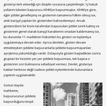
gösteriyi terk etmediği için disiplin cezasına çarptırılmıştır. İç hukuk
yollarını tüketen başvurucu AİHM’ye başvurmuştur. AİHM’ye göre,
eğer şiddet genelleşmiş ve gösterinin tamamına hâkim olmuş ise,
artık barışçıl yapılan bir gösteriden bahsedemeyiz. Ancak
göstericilerin bir kısmı tarafından başvurulan şiddet sınırlı kalmış ve
gösterinin genel olarak barışçıl karakterini ortadan kaldırmamış ise,
bu durumda 11. maddenin hükümleri bu gösteri ve toplantıya
uygulanmaya devam eder. Ayrıca devletin, gösteri devam
etmekteyken şiddete başvuranlarla şiddete başvurmayanları
ayrıştırma yükümlülüğü vardır. Dolayısıyla gösteri başladıktan sonra
gruptan bir kesimin yer yer şiddete başvurması, tek başına o
gösterinin son bulmasına sebebiyet vermez. Devlet, gösteriye
katılan herkese değil sadece şiddet eylemlerinde bulunanlara
yaptırım uygulamalıdır.
Somut olayda
mahkeme,
başvurucunun şiddete
başvurduğunu tespit