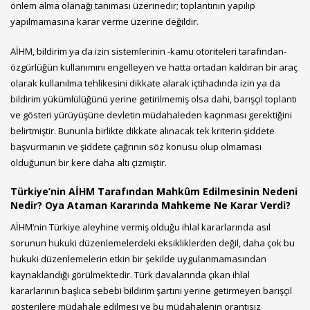
önlem alma olanağı tanıması üzerinedir; toplantının yapılıp
yapılmamasına karar verme üzerine değildir.
AİHM, bildirim ya da izin sistemlerinin -kamu otoriteleri tarafından-
özgürlüğün kullanımını engelleyen ve hatta ortadan kaldıran bir araç
olarak kullanılma tehlikesini dikkate alarak içtihadında izin ya da
bildirim yükümlülüğünü yerine getirilmemiş olsa dahi, barışçıl toplantı
ve gösteri yürüyüşüne devletin müdahaleden kaçınması gerektiğini
belirtmiştir. Bununla birlikte dikkate alınacak tek kriterin şiddete
başvurmanın ve şiddete çağrının söz konusu olup olmaması
olduğunun bir kere daha altı çizmiştir.
Türkiye’nin AİHM Tarafından Mahkûm Edilmesinin Nedeni
Nedir? Oya Ataman Kararında Mahkeme Ne Karar Verdi?
AİHM’nin Türkiye aleyhine vermiş olduğu ihlal kararlarında asıl
sorunun hukuki düzenlemelerdeki eksikliklerden değil, daha çok bu
hukuki düzenlemelerin etkin bir şekilde uygulanmamasından
kaynaklandığı görülmektedir. Türk davalarında çıkan ihlal
kararlarının başlıca sebebi bildirim şartını yerine getirmeyen barışçıl
gösterilere müdahale edilmesi ve bu müdahalenin orantısız