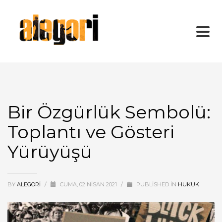
Bir Özgürlük Sembolü:
Toplantı ve Gösteri
Yürüyüşü
BY
ALEGORI
/
CUMA, 02 NISAN 2021
/
PUBLISHED IN
HUKUK