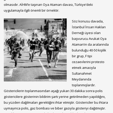
olmasıdır. AİHM’e taşınan Oya Ataman davası, Türkiye’deki
uygulamayla ilgili önemli bir örnektir.
Söz konusu davada,
İstanbul İnsan Hakları
Derneği üyesi olan
başvurucu Avukat Oya
Ataman’ın da aralarında
bulunduğu 40-50 kişilik
bir grup, F tipi
cezaevlerini protesto
etmek amacıyla
Sultanahmet
Meydanında
toplanmışlardır.
Göstericilerin toplanmasından aşağı yukarı 30 dakika sonra polis
göstericilere gösterinin bildirim şartı yerine getirilmeden yapıldığını,
bu yüzden dağılmaları gerektiğini ihtar etmiştir. Göstericiler bu ihtara
uymayınca polis, gaz bombası ve biber gazıyla gösteriyi dağıtmıştır.