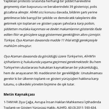
Yaptıkları protesto sırasında herhangi bir şiddet hareketine
girişmemiş olan başvurucu ve beraberindeki 39 göstericiyi, polis
gözaltına almıştır. AİHM söz konusu davada, bildirim şartı yerine
getirilmese bile barışçıl bir şekilde ve demokratik taleplerini dile
getirmek için toplanan ve gösteri yapan şahıslara
karşı polisin,
şiddetten mutlaka kaçınması ve devlet makamlarının gösteride ifade
edilen fikir ve görüşlere saygı göstermesi gerektiğinin altını çizmiştir.
Türkiye, Oya Ataman davasında madde 11 ihlal ettiği gerekçesiyle
mahkûm olmuştur.
Oya Ataman davasında da görüldüğü üzere Türkiye’nin, AİHM’in
içtihatlarını iç hukukunda yaşama geçirmesi gerekmektedir.
Bu hem
Türkiye’nin uluslararası hukuktan kaynaklanan bir yükümlülüğü,
hem de anayasanın 90. maddesinin bir gerekliliğidir. Unutulmaması
gerekir ki bir ülkenin toplantı ve gösteri yürüyüşleri hakkına karşı
tutumu, o ülkedeki yönetim biçimine de ışık tutar.
Metin Kaynakçası
1-TANYAR Ziya Çağa, Avrupa İnsan Hakları Mahkemesi İçtihadında
Toplantı ve Gösteri Yürüyüşü Hakkı, AUHFD, 60 (3) 2011: 593-634.