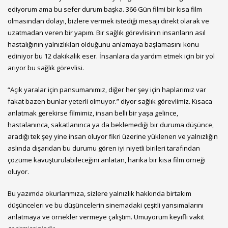
ediyorum ama bu sefer durum başka. 366 Gün filmi bir kısa film
olmasından dolayı, bizlere vermek istediği mesajı direkt olarak ve
uzatmadan veren bir yapım. Bir sağlık görevlisinin insanların asıl
hastalığının yalnızlıkları olduğunu anlamaya başlamasını konu
ediniyor bu 12 dakikalık eser. İnsanlara da yardım etmek için bir yol
arıyor bu sağlık görevlisi.
“Açık yaralar için pansumanımız, diğer her şey için haplarımız var
fakat bazen bunlar yeterli olmuyor.” diyor sağlık görevlimiz. Kısaca
anlatmak gerekirse filmimiz, insan belli bir yaşa gelince,
hastalanınca, sakatlanınca ya da beklemediği bir duruma düşünce,
aradığı tek şey yine insan oluyor fikri üzerine yüklenen ve yalnızlığın
aslında dışarıdan bu durumu gören iyi niyetli birileri tarafından
çözüme kavuşturulabileceğini anlatan, harika bir kısa film örneği
oluyor.
Bu yazımda okurlarımıza, sizlere yalnızlık hakkında birtakım
düşünceleri ve bu düşüncelerin sinemadaki çeşitli yansımalarını
anlatmaya ve örnekler vermeye çalıştım. Umuyorum keyifli vakit