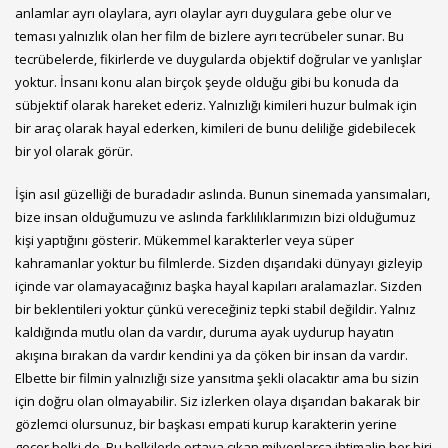
anlamlar ayrı olaylara, ayrı olaylar ayrı duygulara gebe olur ve
teması yalnızlık olan her film de bizlere ayrı tecrübeler sunar. Bu
tecrübelerde, fikirlerde ve duygularda objektif doğrular ve yanlışlar
yoktur. İnsanı konu alan birçok şeyde olduğu gibi bu konuda da
sübjektif olarak hareket ederiz. Yalnızlığı kimileri huzur bulmak için
bir araç olarak hayal ederken, kimileri de bunu deliliğe gidebilecek
bir yol olarak görür.
İşin asıl güzelliği de buradadır aslında. Bunun sinemada yansımaları,
bize insan olduğumuzu ve aslında farklılıklarımızın bizi olduğumuz
kişi yaptığını gösterir. Mükemmel karakterler veya süper
kahramanlar yoktur bu filmlerde. Sizden dışarıdaki dünyayı gizleyip
içinde var olamayacağınız başka hayal kapıları aralamazlar. Sizden
bir beklentileri yoktur çünkü vereceğiniz tepki stabil değildir. Yalnız
kaldığında mutlu olan da vardır, duruma ayak uydurup hayatın
akışına bırakan da vardır kendini ya da çöken bir insan da vardır.
Elbette bir filmin yalnızlığı size yansıtma şekli olacaktır ama bu sizin
için doğru olan olmayabilir. Siz izlerken olaya dışarıdan bakarak bir
gözlemci olursunuz, bir başkası empati kurup karakterin yerine
geçer belki de. Bu belkilerle ortaya çıkan milyonlarca ihtimalin her biri