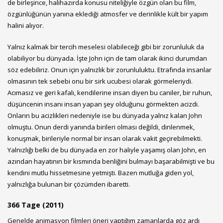
de birleşince, halihazırda konusu niteliğiyle özgün olan bu film,
özgünlüğünün yanına eklediği atmosfer ve derinlikle kült bir yapım
halini alıyor.
Yalnız kalmak bir tercih meselesi olabileceği gibi bir zorunluluk da
olabiliyor bu dünyada. İşte John için de tam olarak ikinci durumdan
söz edebiliriz. Onun için yalnızlık bir zorunluluktu. Etrafında insanlar
olmasının tek sebebi onu bir sirk ucubesi olarak görmeleriydi.
Acımasız ve geri kafalı, kendilerine insan diyen bu caniler, bir ruhun,
düşüncenin insanı insan yapan şey olduğunu görmekten acizdi.
Onların bu acizlikleri nedeniyle ise bu dünyada yalnız kalan John
olmuştu. Onun derdi yanında birileri olması değildi, dinlenmek,
konuşmak, birileriyle normal bir insan olarak vakit geçirebilmekti.
Yalnızlığı belki de bu dünyada en zor haliyle yaşamış olan John, en
azından hayatının bir kısmında benliğini bulmayı başarabilmişti ve bu
kendini mutlu hissetmesine yetmişti. Bazen mutluğa giden yol,
yalnızlığa bulunan bir çözümden ibaretti.
366 Tage (2011)
Genelde animasyon filmleri öneri yaptığım zamanlarda göz ardı