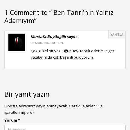
1 Comment to “ Ben Tanrı’nın Yalnız
Adamıyım”
YANITLA
Mustafa Büyükgök
says :
25 Aralık 2020 at 14:26
Çok güzel bir yazı Uğur Beyi tebrik ederim, diğer
yazılarını da çok başarılı buluyorum.
Bir yanıt yazın
E-posta adresiniz yayınlanmayacak.
Gerekli alanlar
*
ile
işaretlenmişlerdir
Yorum
*