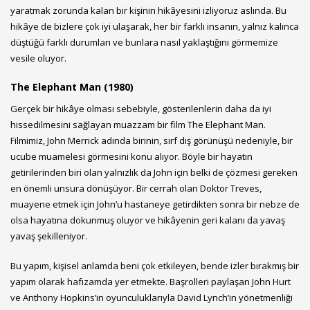
yaratmak zorunda kalan bir kişinin hikâyesini izliyoruz aslında. Bu
hikâye de bizlere çok iyi ulaşarak, her bir farklı insanın, yalnız kalınca
düştüğü farklı durumları ve bunlara nasıl yaklaştığını görmemize
vesile oluyor.
The Elephant Man (1980)
Gerçek bir hikâye olması sebebiyle, gösterilenlerin daha da iyi
hissedilmesini sağlayan muazzam bir film The Elephant Man.
Filmimiz, John Merrick adında birinin, sırf dış görünüşü nedeniyle, bir
ucube muamelesi görmesini konu alıyor. Böyle bir hayatın
getirilerinden biri olan yalnızlık da John için belki de çözmesi gereken
en önemli unsura dönüşüyor. Bir cerrah olan Doktor Treves,
muayene etmek için John’u hastaneye getirdikten sonra bir nebze de
olsa hayatına dokunmuş oluyor ve hikâyenin geri kalanı da yavaş
yavaş şekilleniyor.
Bu yapım, kişisel anlamda beni çok etkileyen, bende izler bırakmış bir
yapım olarak hafızamda yer etmekte. Başrolleri paylaşan John Hurt
ve Anthony Hopkins’in oyunculuklarıyla David Lynch’in yönetmenliği