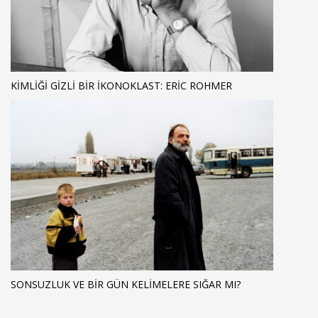
KIMLIĞI GIZLI BIR İKONOKLAST: ERIC ROHMER
SONSUZLUK VE BIR GÜN KELIMELERE SIĞAR MI?