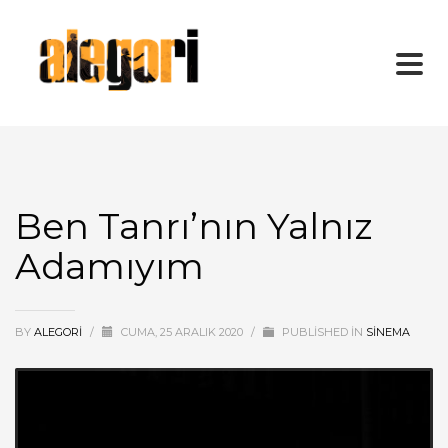
Ben Tanrı’nın Yalnız
Adamıyım
BY
ALEGORI
/
CUMA, 25 ARALIK 2020
/
PUBLISHED IN
SİNEMA