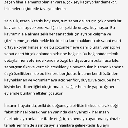
geçen filmi izlememiş olanlar varsa, çok şey kaçırıyorlar demektir.
İzlemelerini şiddetle tavsiye ederim.
Yalnızlık, insanlık tarihi boyunca, tüm sanat dalları için çok önemli bir
kavram olmuş ve kendi varlığını bir şekilde ortaya koymuştur. Bu
kavramın ele alınma şekli her sanat dalı için ayrı bir çalışma ve
çözümleme gerektirmekle birlikte, bu konu hakkında bir sanat eseri
ortaya koyan kimseler de bu çözümlemeye dahil olurlar. Sanatçı ve
sanat eseri birçok anlamda birbirine bağlıdır. Bu bağlantıda teknik
detaylar her seferinde kendine özgü bir dışavurum bulamasa bile,
sanatçının fikri ve vermek istedikleriyle hayat bulan bu eser, kendine
özgü özelliklerini de bu fikirlere borçludur. İnsanın kendi özünden
kaynaklanan ve yorumlamaya açık her fikir, duygu ve tecrübe hem
kişinin kendi benliğini oluşturmasını sağlar hem de yapacağı her
eylemde bunların etkileri gözükür.
İnsanın hayatında, belki de doğumuyla birlikte fiziksel olarak değil
fakat zihinsel olarak her an yanında olan yalnızlık, her insan
özelinde ayrı anlamlar ifade ettiği için sinemaya uyarlanan yalnızlık
temalı her film de aslında ayrı anlamlara gelmektedir. Bu ayrı