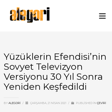
Yüzüklerin Efendisi’nin
Sovyet Televizyon
Versiyonu 30 Yıl Sonra
Yeniden Keşfedildi
BY
ALEGORI
/
ÇARŞAMBA, 21 NISAN 2021
/
PUBLISHED IN
ÇEVİRİ