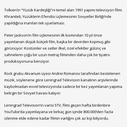
Tolkien’in “Yüzük Kardeşliği”ni temel alan 1991 yapımı televizyon filmi
Khraniteli, Yüzüklerin Efendisi üçlemesinin Sovyetler Birliği’nde
yapıldığına inanılan tek uyarlaması.
Peter Jackson’ın film üçlemesinin ilk kısmından 10 yıl önce
yayımlanan düşük bütçeli film, başka bir devirden kopmuş gibi
görünüyor: Kostümler ve setler ilkel, özel efektler gülünç ve
sahnelerin çoğu bir uzun metraj filminden daha çok bir tiyatro
prodüksiyonuna benziyor.
Rock grubu Akvarium üyesi Andrei Romanov tarafından bestelenen
müzik, söylenene göre Leningrad Television kanalının arşivlerinde
kaybolmadan evvel televizyonda sadece bir kez yayımlanan yapıma
belirgin bir Sovyet havası katıyor.
Leningrad Television’ın varisi 5TV, filmi geçen hafta birdenbire
YouTube’da yayımlayana ve birkaç gün içinde 800.000’den fazla
izlenme elde edene kadar filmin varlığını çok az kişi biliyordu.