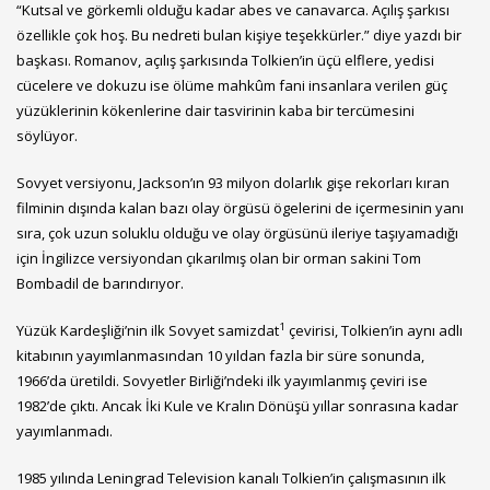
“Kutsal ve görkemli olduğu kadar abes ve canavarca. Açılış şarkısı
özellikle çok hoş. Bu nedreti bulan kişiye teşekkürler.” diye yazdı bir
başkası. Romanov, açılış şarkısında Tolkien’in üçü elflere, yedisi
cücelere ve dokuzu ise ölüme mahkûm fani insanlara verilen güç
yüzüklerinin kökenlerine dair tasvirinin kaba bir tercümesini
söylüyor.
Sovyet versiyonu, Jackson’ın 93 milyon dolarlık gişe rekorları kıran
filminin dışında kalan bazı olay örgüsü ögelerini de içermesinin yanı
sıra, çok uzun soluklu olduğu ve olay örgüsünü ileriye taşıyamadığı
için İngilizce versiyondan çıkarılmış olan bir orman sakini Tom
Bombadil de barındırıyor.
1
Yüzük Kardeşliği’nin ilk Sovyet samizdat
çevirisi, Tolkien’in aynı adlı
kitabının yayımlanmasından 10 yıldan fazla bir süre sonunda,
1966’da üretildi. Sovyetler Birliği’ndeki ilk yayımlanmış çeviri ise
1982’de çıktı. Ancak İki Kule ve Kralın Dönüşü yıllar sonrasına kadar
yayımlanmadı.
1985 yılında Leningrad Television kanalı Tolkien’in çalışmasının ilk