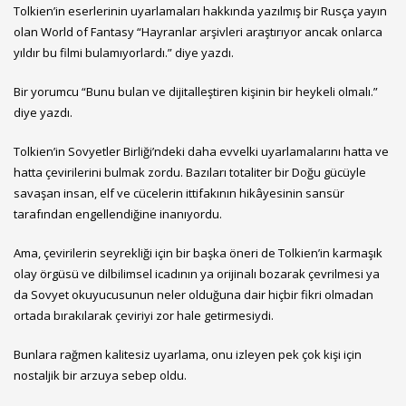
Tolkien’in eserlerinin uyarlamaları hakkında yazılmış bir Rusça yayın
olan World of Fantasy “Hayranlar arşivleri araştırıyor ancak onlarca
yıldır bu filmi bulamıyorlardı.” diye yazdı.
Bir yorumcu “Bunu bulan ve dijitalleştiren kişinin bir heykeli olmalı.”
diye yazdı.
Tolkien’in Sovyetler Birliği’ndeki daha evvelki uyarlamalarını hatta ve
hatta çevirilerini bulmak zordu. Bazıları totaliter bir Doğu gücüyle
savaşan insan, elf ve cücelerin ittifakının hikâyesinin sansür
tarafından engellendiğine inanıyordu.
Ama, çevirilerin seyrekliği için bir başka öneri de Tolkien’in karmaşık
olay örgüsü ve dilbilimsel icadının ya orijinalı bozarak çevrilmesi ya
da Sovyet okuyucusunun neler olduğuna dair hiçbir fikri olmadan
ortada bırakılarak çeviriyi zor hale getirmesiydi.
Bunlara rağmen kalitesiz uyarlama, onu izleyen pek çok kişi için
nostaljik bir arzuya sebep oldu.