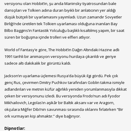
versiyonu olan Hobbit’in, şu anda Mariinsky tiyatrosundan bale
dansçıları ve Tolkien adına duran bıyıklı bir anlatıcının yer aldığı
düşük bütçeli bir uyarlamasını yayımladı. Uzun zamandır Sovyetler
Birliği’nde üretilen tek Tolkien uyarlaması olduğuna inanılan Bay
Bilbo Baggins’in Fantastik Yolculuğu başlıklı kısaltılmış yapım, bir saat
süren bir boğuşma içinde trolleri ve elfleri atlıyor.
World of Fantasy’e göre, The Hobbit’in Dağın Altındaki Hazine adlı
1991 tarihli bir animasyon versiyonu hurdaya çıkarıldı ve geriye
sadece altı dakikalık bir görüntü kaldı.
Jackson’ın uyarlama üçlemesi Rusya’da büyük ilgi gördü. Pek çok
genç Rus, çevirmen Dmitry Puchkov tarafından Goblin takma ismiyle
adlandırılan ve metnin küfür ağırlıklı yeniden yorumlanmasıyla dikkat
çeken bir versiyonunu izledi. Bu versiyonda Frodo’nun adı Fyodor
Mikhailovich, Legolas’ın aşikâr bir Baltık aksanı var ve Aragorn,
okçulara Miğfer Dibi’nin savunması sırasında oklarını fırlatırken “Bir
ork vurmayan kişi ahmaktır.” diye bağırıyor.
Dipnotlar: