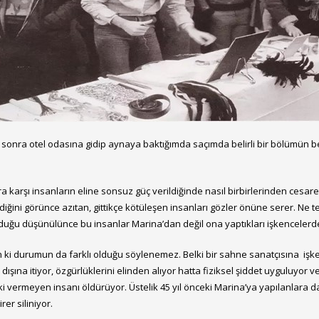
en sonra otel odasına gidip aynaya baktığımda saçımda belirli bir bölümün b
 karşı insanların eline sonsuz güç verildiğinde nasıl birbirlerinden cesaret 
iğini görünce azıtan, gittikçe kötüleşen insanları gözler önüne serer. Ne te
duğu düşünülünce bu insanlar Marina’dan değil ona yaptıkları işkencelerden
n ki durumun da farklı olduğu söylenemez. Belki bir sahne sanatçısına iş
 dışına itiyor, özgürlüklerini elinden alıyor hatta fiziksel şiddet uyguluyor
pki vermeyen insanı öldürüyor. Üstelik 45 yıl önceki Marina’ya yapılanlara
rer siliniyor.