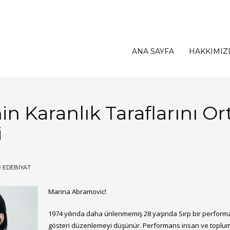
ANA SAYFA
HAKKIMIZ
in Karanlık Taraflarını O
i
N
EDEBİYAT
Marina Abramovic!
1974 yılında daha ünlenmemiş 28 yaşında Sırp bir performan
gösteri düzenlemeyi düşünür. Performans insan ve toplum ps