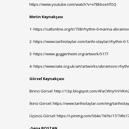
https://www.youtube.com/watch?v=xTBkbseXfOQ
Metin Kaynakçası
1-
https://saltonline.org/tr/738/rhythm-0-marina-abramov
2-
https://www.tarihiolaylar.com/tarihi-olaylar/rhythm-0-1
3-
https://www.guggenheim.org/artwork/5177
4-
https://www.tate.org.uk/art/artworks/abramovic-rhyth
Görsel Kaynakçası
Birinci Görsel:
http://1.bp.blogspot.com/AFaCWriyYrI/VK
İkinci Görsel:
https://www.tarihiolaylar.com/img/tarihiola
Üçüncü Görsel:
https://i.pinimg.com/564x/74/fe/17/74f
-Sena BOSTAN