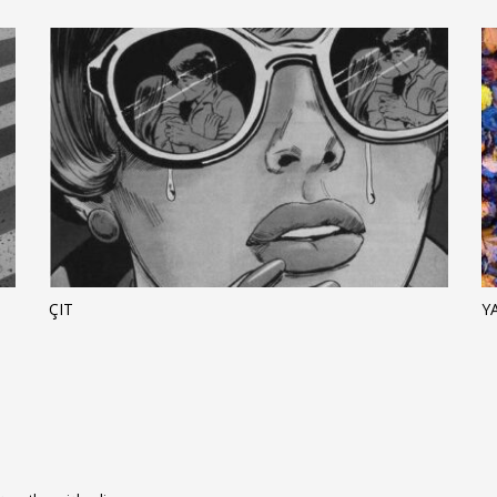
ÇIT
Y