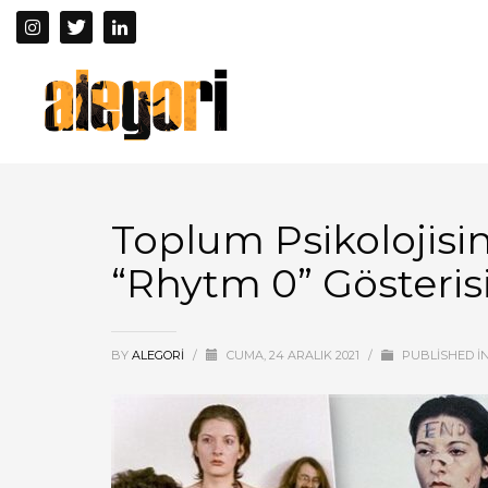
Toplum Psikolojisin
“Rhytm 0” Gösteris
BY
ALEGORI
/
CUMA, 24 ARALIK 2021
/
PUBLISHED I