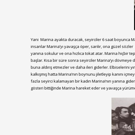
Yani Marina ayakta duracak, seyirciler 6 saat boyunca M
insanlar Marina’yı yavaşça öper, sarılır, ona güzel sözler s
yanına sokulur ve ona hızlıca tokat atar. Marina hiçbir
başlar. Kısa bir süre sonra seyirciler Marina’yı dövmeye 
buna aldırış etmezler ve daha ileri giderler. Elbiselerini y
kalkışmış hatta Marina’nın boynunu jiletleyip kanını içme
fazla seyirci kalamayan bir kadın Marina’nın yanına gider
gösteri bittiğinde Marina hareket eder ve yavaşça yürümey