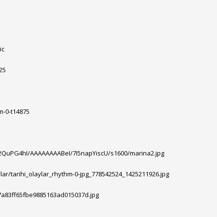
ic
25
m-0-t14875
m2QuPG4hI/AAAAAAAABeI/7I5napYiscU/s1600/marina2.jpg
ylar/tarihi_olaylar_rhythm-0-jpg_778542524_1425211926.jpg
e17a83ff65fbe9885163ad015037d.jpg