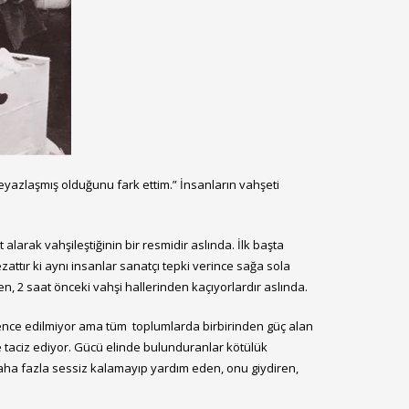
eyazlaşmış olduğunu fark ettim.” İnsanların vahşeti
alarak vahşileştiğinin bir resmidir aslında. İlk başta
zattır ki aynı insanlar sanatçı tepki verince sağa sola
, 2 saat önceki vahşi hallerinden kaçıyorlardır aslında.
kence edilmiyor ama tüm toplumlarda birbirinden güç alan
 ve taciz ediyor. Gücü elinde bulunduranlar kötülük
 daha fazla sessiz kalamayıp yardım eden, onu giydiren,