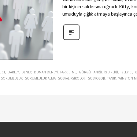
bir kişinin saldırısına uğradı. Kitty,
umuduyla çığlık atmaya başlayınca çe
ECT
DARLEY
DENEY
DUMAN DENEYI
FARK ETME
GÖRGÜ TANIĞI
IŞ BIRLIĞI
IZLEYICI
K
SORUMLULUK
SORUMLULUK ALMA
SOSYAL PSIKOLOJI
SOSYOLOJI
TANIK
WINSTON M