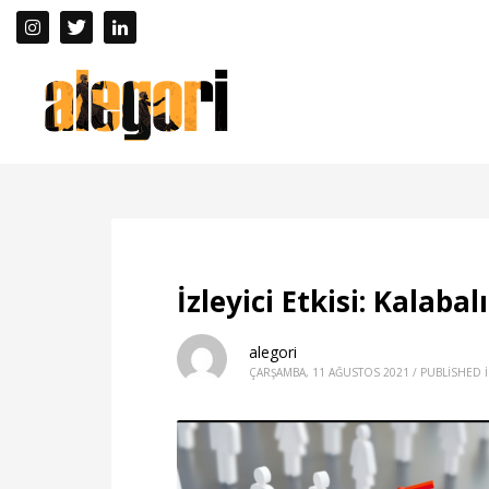
İzleyici Etkisi: Kalabal
alegori
ÇARŞAMBA, 11 AĞUSTOS 2021
/
PUBLISHED 