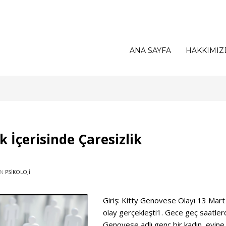
ANA SAYFA
HAKKIMIZ
ık İçerisinde Çaresizlik
IN
PSİKOLOJİ
Giriş: Kitty Genovese Olayı 13 Mart
olay gerçekleşti1. Gece geç saatler
Genovese adlı genç bir kadın, evine 