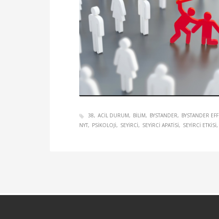
38
ACIL DURUM
BILIM
BYSTANDER
BYSTANDER EFF
NYT
PSIKOLOJI
SEYIRCI
SEYIRCI APATISI
SEYIRCI ETKISI