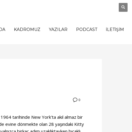
DA
KADROMUZ
YAZILAR
PODCAST
İLETİŞİM
0
 1964 tarihinde New York’ta akıl almaz bir
de evine dönmekte olan 28 yaşındaki Kitty
yalnızca birkaç adım uzaklıktayken bıçaklı