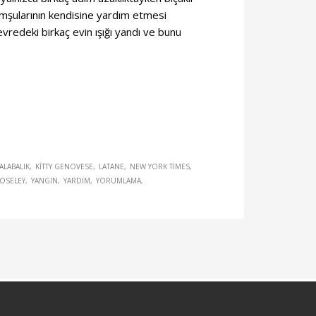
 komşularının kendisine yardım etmesi
vredeki birkaç evin ışığı yandı ve bunu
ALABALIK
KITTY GENOVESE
LATANE
NEW YORK TIMES
OSELEY
YANGIN
YARDIM
YORUMLAMA