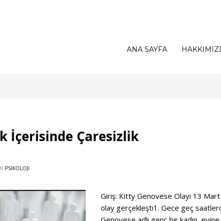
ANA SAYFA
HAKKIMIZ
ık İçerisinde Çaresizlik
IN
PSİKOLOJİ
Giriş: Kitty Genovese Olayı 13 Mart
olay gerçekleşti1. Gece geç saatler
Genovese adlı genç bir kadın, evine 