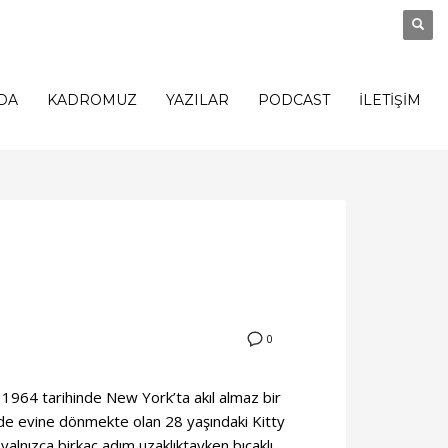
DA
KADROMUZ
YAZILAR
PODCAST
İLETİŞİM
0
 1964 tarihinde New York’ta akıl almaz bir
de evine dönmekte olan 28 yaşındaki Kitty
yalnızca birkaç adım uzaklıktayken bıçaklı