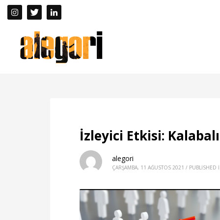
İzleyici Etkisi: Kalabal
alegori
ÇARŞAMBA, 11 AĞUSTOS 2021
/
PUBLISHED 