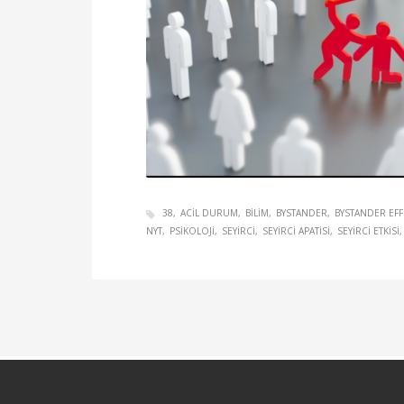
38
ACIL DURUM
BILIM
BYSTANDER
BYSTANDER EFF
NYT
PSIKOLOJI
SEYIRCI
SEYIRCI APATISI
SEYIRCI ETKISI