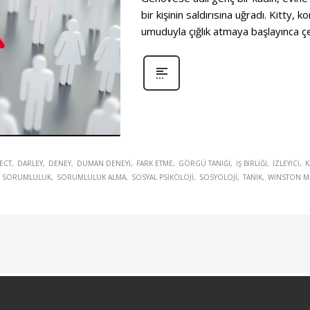
bir kişinin saldırısına uğradı. Kitty,
umuduyla çığlık atmaya başlayınca çe
ECT
DARLEY
DENEY
DUMAN DENEYI
FARK ETME
GÖRGÜ TANIĞI
IŞ BIRLIĞI
IZLEYICI
K
SORUMLULUK
SORUMLULUK ALMA
SOSYAL PSIKOLOJI
SOSYOLOJI
TANIK
WINSTON M