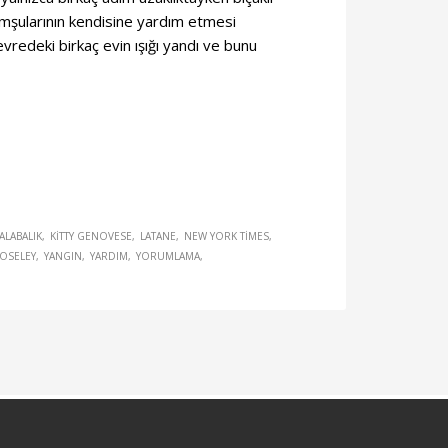
 komşularının kendisine yardım etmesi
vredeki birkaç evin ışığı yandı ve bunu
ALABALIK
KITTY GENOVESE
LATANE
NEW YORK TIMES
OSELEY
YANGIN
YARDIM
YORUMLAMA