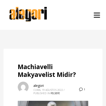
Machiavelli
Makyavelist Midir?
alegori
1
CUMA, 19 AĞUSTOS 2022
/
PUBLISHED IN
FELSEFE