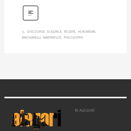
DISCOURSE
DÜŞÜNCE
FELSEFE
HÜKÜMDAR
MACHIAVELLI
MAKYAVELIST
PHILOSOPHY
© ALEGORİ