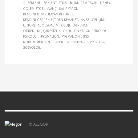
BEKLENTI
BEKLENTI ETKISI
BILIM
CAM TAVAN
DENEY
GOLEM ETKISI
INANÇ
KALIP YARGI
KENDINI DOĞRULAYAN KEHANET
KENDINI GERÇEKLEŞTIREN KEHANET
KIŞISEL GELIŞIM
LENORE JACOBSON
MITOLOJI
ÖĞRENCI
ÖĞRENILMIŞ ÇARESIZLIK
OKUL
ÖN YARGI
PSIKOLOG
PSIKOLOJI
PYGMALION
PYGMALION ETKISI
ROBERT MERTON
ROBERT ROSENTHAL
SOSYOLOG
SOSYOLOJI
© ALEGORİ