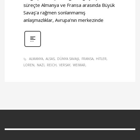
süreçte Almanya ve Fransa arasında Büyük
Savaş’a rağmen sonlanmamış
anlaşmazlıklar, Avrupa’nın merkezinde
ALMANYA
ALSAS
DÜNYA SAVAŞI
FRANSA
HITLER
LOREN
NAZI
REICH
VERSAY
WEIMAR