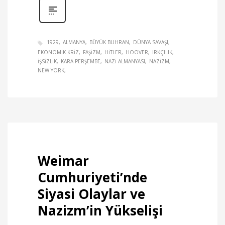
1929
ALMANYA
BÜYÜK BUHRAN
DÜNYA SAVAŞI
EKONOMIK KRIZ
FAŞIZM
HITLER
HOOVER
IRKÇILIK
IŞSIZLIK
KARA PERŞEMBE
NAZI ALMANYASI
NAZIZM
NEW YORK
Weimar
Cumhuriyeti’nde
Siyasi Olaylar ve
Nazizm’in Yükselişi