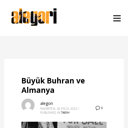
Büyük Buhran ve
Almanya
alegori
0
PAZARTESI, 26 EYLÜL 2022
/
PUBLISHED IN
TARİH