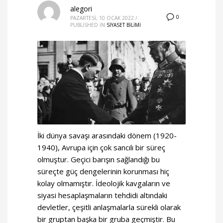
alegori
0
PAZARTESI, 10 OCAK 2022
/
PUBLISHED IN
SİYASET BİLİMİ
İki dünya savaşı arasındaki dönem (1920-
1940), Avrupa için çok sancılı bir süreç
olmuştur. Geçici barışın sağlandığı bu
süreçte güç dengelerinin korunması hiç
kolay olmamıştır. İdeolojik kavgaların ve
siyasi hesaplaşmaların tehdidi altındaki
devletler, çeşitli anlaşmalarla sürekli olarak
bir gruptan başka bir gruba geçmiştir. Bu