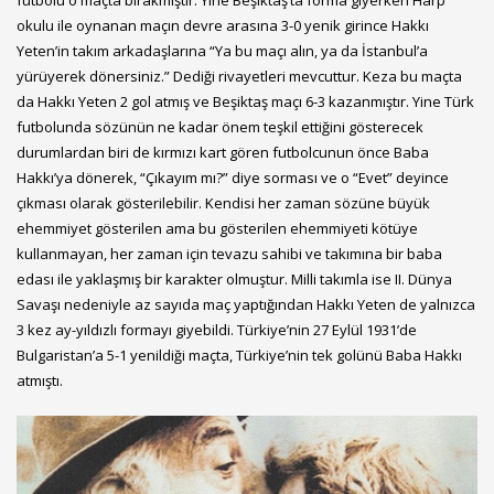
okulu ile oynanan maçın devre arasına 3-0 yenik girince Hakkı
Yeten’in takım arkadaşlarına “Ya bu maçı alın, ya da İstanbul’a
yürüyerek dönersiniz.” Dediği rivayetleri mevcuttur. Keza bu maçta
da Hakkı Yeten 2 gol atmış ve Beşiktaş maçı 6-3 kazanmıştır. Yine Türk
futbolunda sözünün ne kadar önem teşkil ettiğini gösterecek
durumlardan biri de kırmızı kart gören futbolcunun önce Baba
Hakkı’ya dönerek, “Çıkayım mı?” diye sorması ve o “Evet” deyince
çıkması olarak gösterilebilir. Kendisi her zaman sözüne büyük
ehemmiyet gösterilen ama bu gösterilen ehemmiyeti kötüye
kullanmayan, her zaman için tevazu sahibi ve takımına bir baba
edası ile yaklaşmış bir karakter olmuştur. Milli takımla ise II. Dünya
Savaşı nedeniyle az sayıda maç yaptığından Hakkı Yeten de yalnızca
3 kez ay-yıldızlı formayı giyebildi. Türkiye’nin 27 Eylül 1931’de
Bulgaristan’a 5-1 yenildiği maçta, Türkiye’nin tek golünü Baba Hakkı
atmıştı.