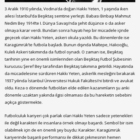
3 Aralık 1910 yılında, Vodina’da doğan Hakkı Yeten, 1 yaşında iken
ailesi İstanbul’da Beşiktaş semtine yerleşti. Babası Binbaşı Mahmut
Nedim Bey 1914’te I. Dünya Savaşı’nda şehit düşünce o da asker
olmaya karar verdi. Bundan sonra hayatı hep bir mücadele içinde
geçecek olan Hakkı Yeten, askeri okula yazıldı. Bu dönemlerde ise
Karagümrük’te futbola başladı. Bunun dışında Maltepe, Halıcıoğlu,
Kuleli Askeri takımında da futbol oynadı. O zaman ise, Beşiktaş
tarihinin yine en önemli isimlerinden olan Beşiktaş Futbol Şubesinin
kurucusu Şeref Bey tarafından Beşiktaş takımına getirildi. Hayatında
da mücadelesine sürdüren Hakkı Yeten, askerlik mesleğini bırakarak
1937 yılında İstanbul Üniversitesi Hukuk Fakültesi’ni bitirdi ve avukat
oldu. Keza o dönemde futboldan elde edilen kazanımların şu anki
dönemle uzaktan yakında ilgisi olmaması da bu hareketin sebebini
açıkça göstermekte.
Futbolculuk kariyeri çok parlak olan Hakkı Yeten sadece yetenekleri
ile değil karakteri ile insanlara örnek olmayı başardı. Sembol bir isim
olabilmek için de en önemli şey buydu: Karakter. Karagümrük
kariyerinde başarılı performansı ile dikkat çekmesinin hemen