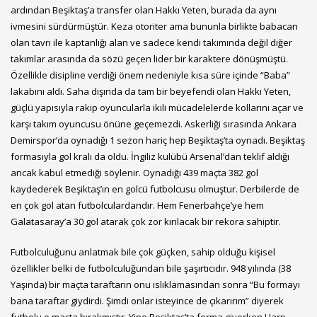
ardından Beşiktaş’a transfer olan Hakkı Yeten, burada da aynı
ivmesini sürdürmüştür. Keza otoriter ama bununla birlikte babacan
olan tavrı ile kaptanlığı alan ve sadece kendi takımında değil diğer
takımlar arasında da sözü geçen lider bir karaktere dönüşmüştü.
Özellikle disipline verdiği önem nedeniyle kısa süre içinde “Baba”
lakabını aldı. Saha dışında da tam bir beyefendi olan Hakkı Yeten,
güçlü yapısıyla rakip oyuncularla ikili mücadelelerde kollarını açar ve
karşı takım oyuncusu önüne geçemezdi. Askerliği sırasında Ankara
Demirspor’da oynadığı 1 sezon hariç hep Beşiktaş’ta oynadı. Beşiktaş
formasıyla gol kralı da oldu. İngiliz kulübü Arsenal’dan teklif aldığı
ancak kabul etmediği söylenir. Oynadığı 439 maçta 382 gol
kaydederek Beşiktaş’ın en golcü futbolcusu olmuştur. Derbilerde de
en çok gol atan futbolculardandır. Hem Fenerbahçe’ye hem
Galatasaray’a 30 gol atarak çok zor kırılacak bir rekora sahiptir.
Futbolculuğunu anlatmak bile çok güçken, sahip olduğu kişisel
özellikler belki de futbolculuğundan bile şaşırtıcıdır. 948 yılında (38
Yaşında) bir maçta taraftarın onu ıslıklamasından sonra “Bu formayı
bana taraftar giydirdi. Şimdi onlar isteyince de çıkarırım” diyerek
futbolu o maçta bırakmıştır. Yine Beşiktaş’ta forma giyerken Harp