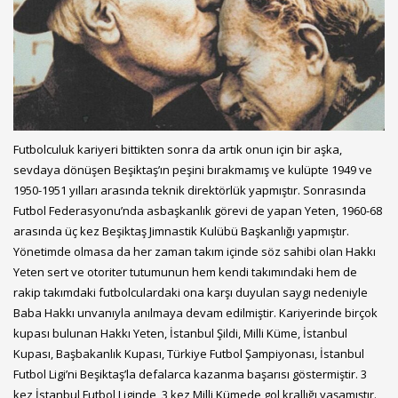
Futbolculuk kariyeri bittikten sonra da artık onun için bir aşka,
sevdaya dönüşen Beşiktaş’ın peşini bırakmamış ve kulüpte 1949 ve
1950-1951 yılları arasında teknik direktörlük yapmıştır. Sonrasında
Futbol Federasyonu’nda asbaşkanlık görevi de yapan Yeten, 1960-68
arasında üç kez Beşiktaş Jimnastik Kulübü Başkanlığı yapmıştır.
Yönetimde olmasa da her zaman takım içinde söz sahibi olan Hakkı
Yeten sert ve otoriter tutumunun hem kendi takımındaki hem de
rakip takımdaki futbolculardaki ona karşı duyulan saygı nedeniyle
Baba Hakkı unvanıyla anılmaya devam edilmiştir. Kariyerinde birçok
kupası bulunan Hakkı Yeten, İstanbul Şildi, Milli Küme, İstanbul
Kupası, Başbakanlık Kupası, Türkiye Futbol Şampiyonası, İstanbul
Futbol Ligi’ni Beşiktaş’la defalarca kazanma başarısı göstermiştir. 3
kez İstanbul Futbol Liginde, 3 kez Milli Kümede gol krallığı yaşamıştır.