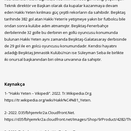
Teknik direktör ve Başkan olarak da kupalar kazanmaya devam
eden Hakkı Yeten kırılması güç çeşitli rekorların da sahibidir. Beşiktaş
tarihinde 382 gol atan Hakkı Yeten’e yetişmeye yakın bir futbolcu bile
ondan sonra kulübe adım atmamıştır. Beşiktaş-Fenerbahçe
derbilerinde 32 golle bu derbinin en gollü oyuncusu konumunda
bulunan Hakkı Yeten aynı zamanda Beşiktaş-Galatasaray derbisinde
de 29 gol ile en golcü oyuncusu konumundadır. Kendisi hayatını
adadığı Beşiktaş Jimnastik Kulübü’nün ise Süleyman Seba ile birlikte
iki onursal başkanından biri olma unvanına da sahiptir.
Kaynakça
1- “Hakkı Yeten – Vikipedi”. 2022. Tr.Wikipedia.Org.
https://tr.wikipedia.org/wiki/Hakk%C4%B1_Yeten
.
2- 2022. D35fbhjemrkr2a.Cloudfront.Net.
https://d35fbhjemrkr2a.cloudfront.net/Images/Shop/9/Product/4282/T