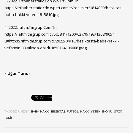
3- 2022. Trthaberstatic.Cdn.Wp.Trt.Com.Tr.
https://trthaberstatic.cdn.wp.trt.com.tr/resimler/1814000/besiktas-
baba-hakki-yeten-1815810.jpg
.
4- 2022. Iaftm.Tmgrup.Com.Tr.
https://iaftm.tmgrup.com.tr/5c5841/1200/627/0/192/1368/905?
u=https://iftm.tmgrup.com.tr/2022/04/16/besiktasta-baba-hakki-
vefatinin-33-yilinda-anildi-1650114106008.jpeg
.
– Uğur Tunur
TAGGED UNDER:
BABA HAKKI
,
BEŞIKTAŞ
,
FUTBOL
,
HAKKI YETEN
,
İNÖNÜ
,
SPOR
,
TARIH