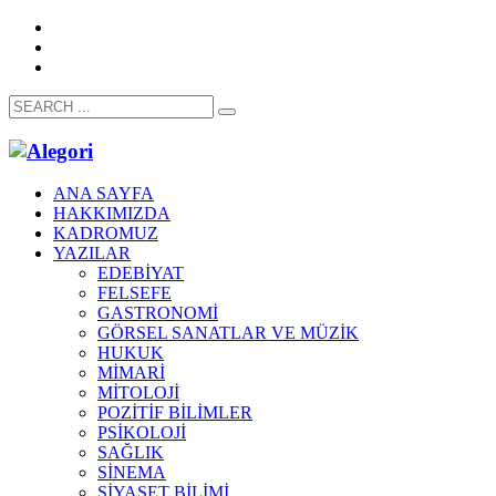
ANA SAYFA
HAKKIMIZDA
KADROMUZ
YAZILAR
EDEBİYAT
FELSEFE
GASTRONOMİ
GÖRSEL SANATLAR VE MÜZİK
HUKUK
MİMARİ
MİTOLOJİ
POZİTİF BİLİMLER
PSİKOLOJİ
SAĞLIK
SİNEMA
SİYASET BİLİMİ