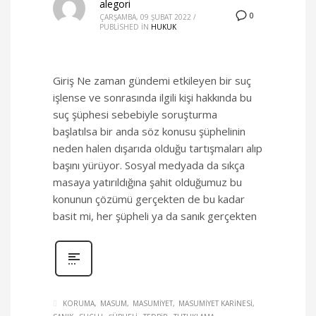
alegori
0
ÇARŞAMBA, 09 ŞUBAT 2022
/
PUBLISHED IN
HUKUK
Giriş Ne zaman gündemi etkileyen bir suç
işlense ve sonrasında ilgili kişi hakkında bu
suç şüphesi sebebiyle soruşturma
başlatılsa bir anda söz konusu şüphelinin
neden halen dışarıda olduğu tartışmaları alıp
başını yürüyor. Sosyal medyada da sıkça
masaya yatırıldığına şahit olduğumuz bu
konunun çözümü gerçekten de bu kadar
basit mi, her şüpheli ya da sanık gerçekten
KORUMA
MASUM
MASUMIYET
MASUMIYET KARINESI