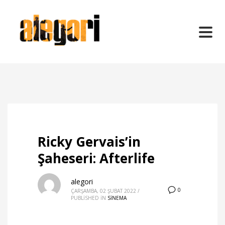
Ricky Gervais’in
Şaheseri: Afterlife
alegori
0
ÇARŞAMBA, 02 ŞUBAT 2022
/
PUBLISHED IN
SİNEMA