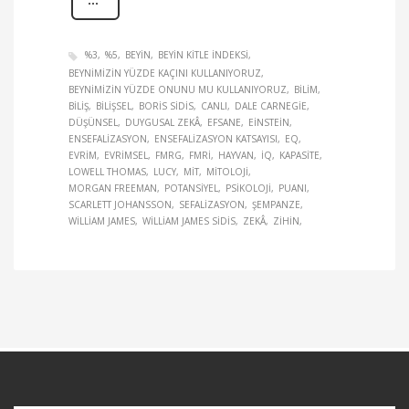
%3
%5
BEYIN
BEYIN KITLE INDEKSI
BEYNIMIZIN YÜZDE KAÇINI KULLANIYORUZ
BEYNIMIZIN YÜZDE ONUNU MU KULLANIYORUZ
BILIM
BILIŞ
BILIŞSEL
BORIS SIDIS
CANLI
DALE CARNEGIE
DÜŞÜNSEL
DUYGUSAL ZEKÂ
EFSANE
EINSTEIN
ENSEFALIZASYON
ENSEFALIZASYON KATSAYISI
EQ
EVRIM
EVRIMSEL
FMRG
FMRI
HAYVAN
IQ
KAPASITE
LOWELL THOMAS
LUCY
MIT
MITOLOJI
MORGAN FREEMAN
POTANSIYEL
PSIKOLOJI
PUANI
SCARLETT JOHANSSON
SEFALIZASYON
ŞEMPANZE
WILLIAM JAMES
WILLIAM JAMES SIDIS
ZEKÂ
ZIHIN