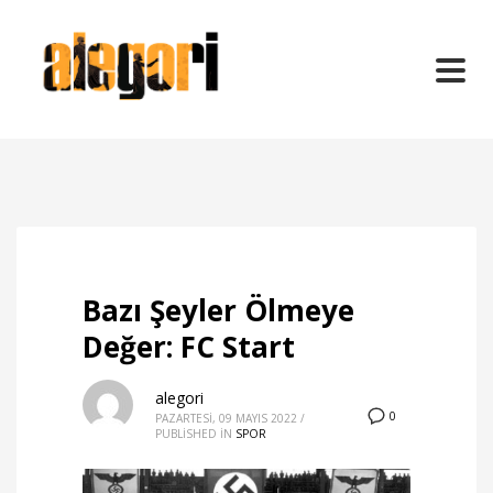
Bazı Şeyler Ölmeye
Değer: FC Start
alegori
0
PAZARTESI, 09 MAYIS 2022
/
PUBLISHED IN
SPOR