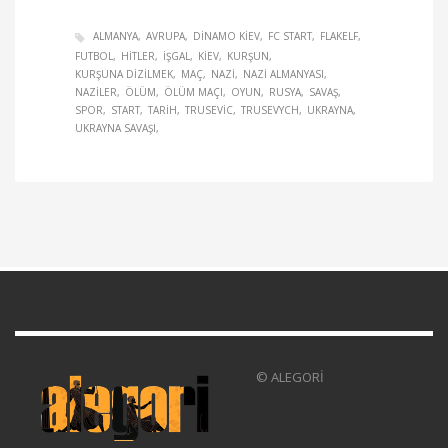
ALMANYA
AVRUPA
DINAMO KIEV
FC START
FLAKELF
FUTBOL
HITLER
IŞGAL
KIEV
KURŞUN
KURŞUNA DIZILMEK
MAÇ
NAZI
NAZI ALMANYASI
NAZILER
ÖLÜM
ÖLÜM MAÇI
OYUN
RUSYA
SAVAŞ
SPOR
START
TARIH
TRUSEVIC
TRUSEVYCH
UKRAYNA
UKRAYNA SAVAŞI
© ALEGORİ