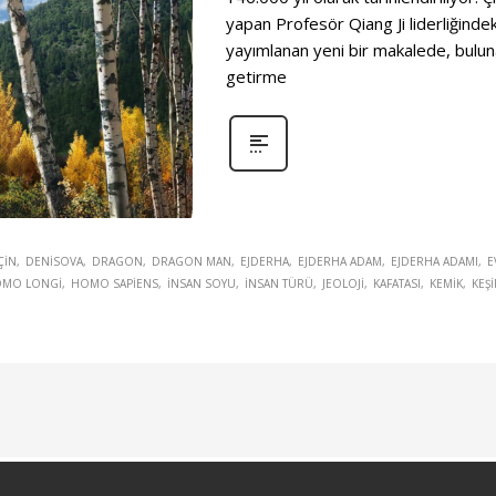
yapan Profesör Qiang Ji liderliğinde
yayımlanan yeni bir makalede, buluna
getirme
ÇIN
DENISOVA
DRAGON
DRAGON MAN
EJDERHA
EJDERHA ADAM
EJDERHA ADAMI
E
MO LONGI
HOMO SAPIENS
INSAN SOYU
INSAN TÜRÜ
JEOLOJI
KAFATASI
KEMIK
KEŞI