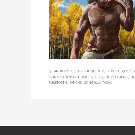
ANTROPOLOJI
ARKEOLOJI
BILIM
BILIMSEL
ÇEVIRI
HOMO DALIENSIS
HOMO ERECTUS
HOMO HABILIS
HO
PLEISTOSEN
SAPIENS
SONGHUA
TARIH