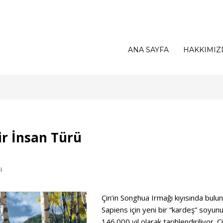
ANA SAYFA
HAKKIMIZ
ir İnsan Türü
İ
Çin’in Songhua Irmağı kıyısında bulu
Sapiens için yeni bir “kardeş” soyunu
146.000 yıl olarak tarihlendiriliyor