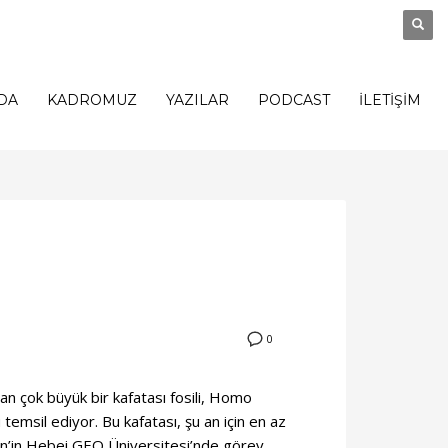
DA
KADROMUZ
YAZILAR
PODCAST
İLETİŞİM
0
nan çok büyük bir kafatası fosili, Homo
 temsil ediyor. Bu kafatası, şu an için en az
. Çin’in Hebei GEO Üniversitesi’nde görev