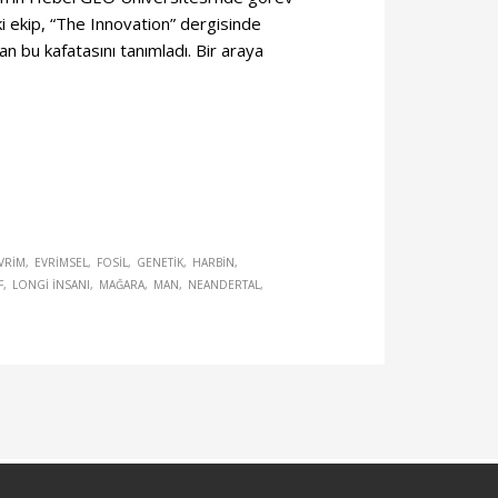
ki ekip, “The Innovation” dergisinde
n bu kafatasını tanımladı. Bir araya
VRIM
EVRIMSEL
FOSIL
GENETIK
HARBIN
F
LONGI INSANI
MAĞARA
MAN
NEANDERTAL