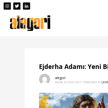
Ejderha Adamı: Yeni B
alegori
PAZAR, 05 EYLÜL 2021
/
PUBLISHED IN
ÇEVİR