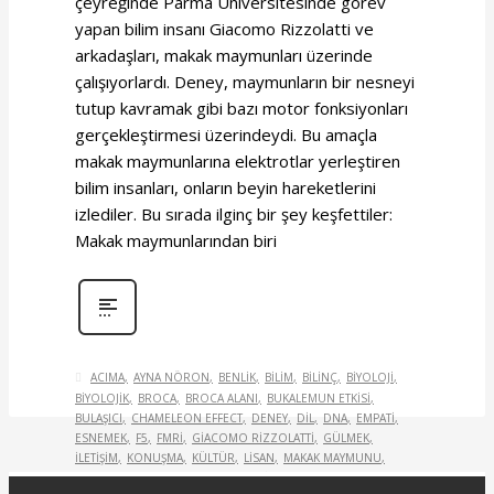
çeyreğinde Parma Üniversitesinde görev
yapan bilim insanı Giacomo Rizzolatti ve
arkadaşları, makak maymunları üzerinde
çalışıyorlardı. Deney, maymunların bir nesneyi
tutup kavramak gibi bazı motor fonksiyonları
gerçekleştirmesi üzerindeydi. Bu amaçla
makak maymunlarına elektrotlar yerleştiren
bilim insanları, onların beyin hareketlerini
izlediler. Bu sırada ilginç bir şey keşfettiler:
Makak maymunlarından biri
ACIMA
AYNA NÖRON
BENLIK
BILIM
BILINÇ
BIYOLOJI
BIYOLOJIK
BROCA
BROCA ALANI
BUKALEMUN ETKISI
BULAŞICI
CHAMELEON EFFECT
DENEY
DIL
DNA
EMPATI
ESNEMEK
F5
FMRI
GIACOMO RIZZOLATTI
GÜLMEK
ILETIŞIM
KONUŞMA
KÜLTÜR
LISAN
MAKAK MAYMUNU
MAKALE
MAYMUN
MERHAMET
MIRROR NEURONS
NEDEN