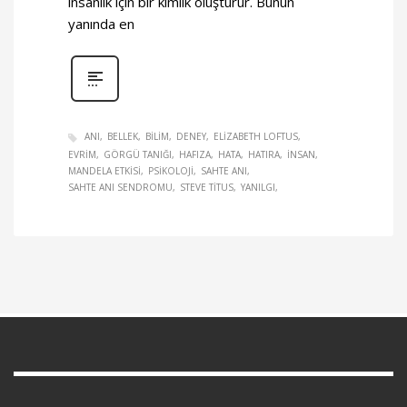
insanlık için bir kimlik oluşturur. Bunun
yanında en
ANI
BELLEK
BILIM
DENEY
ELIZABETH LOFTUS
EVRIM
GÖRGÜ TANIĞI
HAFIZA
HATA
HATIRA
INSAN
MANDELA ETKISI
PSIKOLOJI
SAHTE ANI
SAHTE ANI SENDROMU
STEVE TITUS
YANILGI