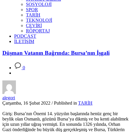
SOSYOLOJİ
SPOR
TARİH
TEKNOLOJİ
ÇEVİRİ
RÖPORTAJ
PODCAST
İLETİŞİM
Düşman Vatanın Bağrında: Bursa’nın İşgali
0
alegori
Çarşamba, 16 Şubat 2022
/
Published in
TARİH
Giriş: Bursa’nın Önemi 14. yüzyılın başlarında henüz genç bir
beylik olan Osmanlı, gözünü Bursa’ya dikmiş ve bu kenti alabilmek
için uzun yıllar uğraş vermişti. En sonunda 1326 yılında, Orhan
Gazi önderliğinde bu büyük düş gerçekleşmiş ve Bursa, Türklerin