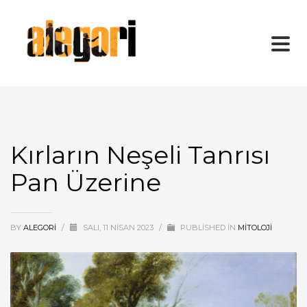
Kırların Neşeli Tanrısı
Pan Üzerine
BY
ALEGORI
/
SALI, 11 NISAN 2023
/
PUBLISHED IN
MİTOLOJİ