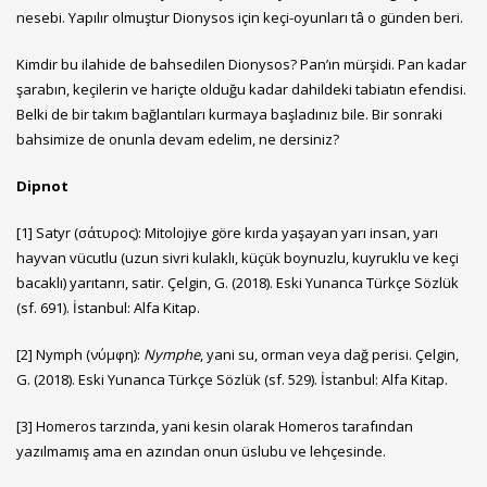
nesebi. Yapılır olmuştur Dionysos için keçi-oyunları tâ o günden beri.
Kimdir bu ilahide de bahsedilen Dionysos? Pan’ın mürşidi. Pan kadar
şarabın, keçilerin ve hariçte olduğu kadar dahildeki tabiatın efendisi.
Belki de bir takım bağlantıları kurmaya başladınız bile. Bir sonraki
bahsimize de onunla devam edelim, ne dersiniz?
Dipnot
[1
]
Satyr (σάτυρος): Mitolojiye göre kırda yaşayan yarı insan, yarı
hayvan vücutlu (uzun sivri kulaklı, küçük boynuzlu, kuyruklu ve keçi
bacaklı) yarıtanrı, satir. Çelgin, G. (2018). Eski Yunanca Türkçe Sözlük
(sf. 691). İstanbul: Alfa Kitap.
[2]
Nymph (νύμφη):
Nymphe
, yani su, orman veya dağ perisi. Çelgin,
G. (2018). Eski Yunanca Türkçe Sözlük (sf. 529). İstanbul: Alfa Kitap.
[3]
Homeros tarzında, yani kesin olarak Homeros tarafından
yazılmamış ama en azından onun üslubu ve lehçesinde.