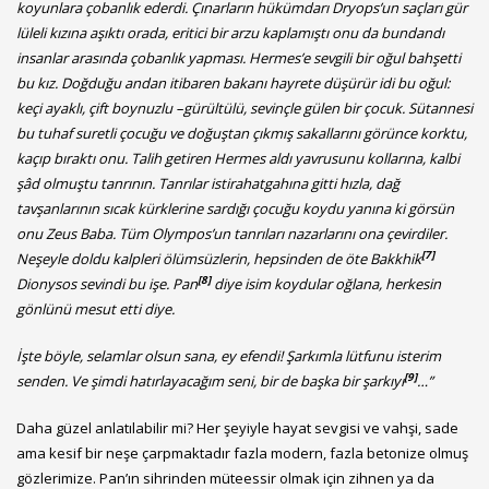
koyunlara çobanlık ederdi. Çınarların hükümdarı Dryops’un saçları gür
lüleli kızına aşıktı orada, eritici bir arzu kaplamıştı onu da bundandı
insanlar arasında çobanlık yapması. Hermes’e sevgili bir oğul bahşetti
bu kız. Doğduğu andan itibaren bakanı hayrete düşürür idi bu oğul:
keçi ayaklı, çift boynuzlu –gürültülü, sevinçle gülen bir çocuk. Sütannesi
bu tuhaf suretli çocuğu ve doğuştan çıkmış sakallarını görünce korktu,
kaçıp bıraktı onu. Talih getiren Hermes aldı yavrusunu kollarına, kalbi
şâd olmuştu tanrının. Tanrılar istirahatgahına gitti hızla, dağ
tavşanlarının sıcak kürklerine sardığı çocuğu koydu yanına ki görsün
onu Zeus Baba. Tüm Olympos’un tanrıları nazarlarını ona çevirdiler.
[7]
Neşeyle doldu kalpleri ölümsüzlerin, hepsinden de öte Bakkhik
[8]
Dionysos sevindi bu işe. Pan
diye isim koydular oğlana, herkesin
gönlünü mesut etti diye.
İşte böyle, selamlar olsun sana, ey efendi! Şarkımla lütfunu isterim
[9]
senden. Ve şimdi hatırlayacağım seni, bir de başka bir şarkıyı
…”
Daha güzel anlatılabilir mi? Her şeyiyle hayat sevgisi ve vahşi, sade
ama kesif bir neşe çarpmaktadır fazla modern, fazla betonize olmuş
gözlerimize. Pan’ın sihrinden müteessir olmak için zihnen ya da