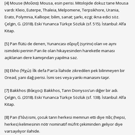
[4]
Mouse (Μοῦσα): Mousa, esin perisi. Mitolojide dokuz tane Mousa
vardı: Kleio, Euterpe, Thaleia, Melpomene, Terpsikhore, Urania,
Erato, Polymnia, Kalliope; bilim, sanat; şarkı, ezgi; ikna edici söz.
Çelgin, G. (2018). Eski Yunanca Türkçe Sözlük (sf. 515). İstanbul: Alfa
Kitap.
[5]
Pan flütü de denen, Yunancası σῦριγξ (syrinx) olan ve aynı
isimdeki perinin Pan ile olan hikayesinden hareketle manası
açıklanan dere kamışından yapılma saz.
[6]
Ekho (Ἠχώ): İlk defa Pan’a İlahide zikredilen pek bilinmeyen bir
Oread, yani dağ perisi. İsmi ses veya yankı manasını taşır.
[7]
Bakkhos (Βάκχος): Bakkhos, Tanrı Dionysos’un diğer bir adı.
Çelgin, G. (2018). Eski Yunanca Türkçe Sözlük (sf. 138). İstanbul: Alfa
Kitap.
[8]
Pan (Πάν) ismi, çocuk tanrı herkesi memnun etti diye πᾶς (hepsi,
herkes) kelimesinin nötr nominatif müfrit çekiminden geliyor diye
varsayılıyor ilahide.