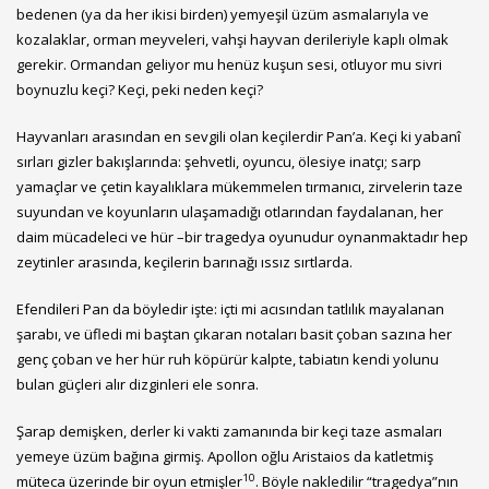
bedenen (ya da her ikisi birden) yemyeşil üzüm asmalarıyla ve
kozalaklar, orman meyveleri, vahşi hayvan derileriyle kaplı olmak
gerekir. Ormandan geliyor mu henüz kuşun sesi, otluyor mu sivri
boynuzlu keçi? Keçi, peki neden keçi?
Hayvanları arasından en sevgili olan keçilerdir Pan’a. Keçi ki yabanî
sırları gizler bakışlarında: şehvetli, oyuncu, ölesiye inatçı; sarp
yamaçlar ve çetin kayalıklara mükemmelen tırmanıcı, zirvelerin taze
suyundan ve koyunların ulaşamadığı otlarından faydalanan, her
daim mücadeleci ve hür –bir tragedya oyunudur oynanmaktadır hep
zeytinler arasında, keçilerin barınağı ıssız sırtlarda.
Efendileri Pan da böyledir işte: içti mi acısından tatlılık mayalanan
şarabı, ve üfledi mi baştan çıkaran notaları basit çoban sazına her
genç çoban ve her hür ruh köpürür kalpte, tabiatın kendi yolunu
bulan güçleri alır dizginleri ele sonra.
Şarap demişken, derler ki vakti zamanında bir keçi taze asmaları
yemeye üzüm bağına girmiş. Apollon oğlu Aristaios da katletmiş
10
müteca üzerinde bir oyun etmişler
. Böyle nakledilir “tragedya”nın