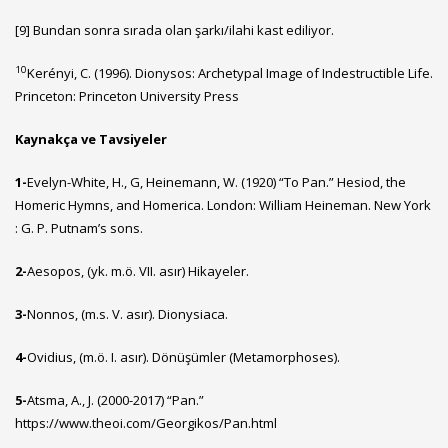
[9]
Bundan sonra sırada olan şarkı/ilahi kast ediliyor.
10
Kerényi, C. (1996). Dionysos: Archetypal Image of Indestructible Life.
Princeton: Princeton University Press
Kaynakça ve Tavsiyeler
1-
Evelyn-White, H., G, Heinemann, W. (1920) “To Pan.” Hesiod, the
Homeric Hymns, and Homerica. London: William Heineman. New York
: G. P. Putnam’s sons.
2-
Aesopos, (yk. m.ö. VII. asır) Hikayeler.
3-
Nonnos, (m.s. V. asır). Dionysiaca.
4-
Ovidius, (m.ö. I. asır). Dönüşümler (Metamorphoses).
5-
Atsma, A., J. (2000-2017) “Pan.”
https://www.theoi.com/Georgikos/Pan.html