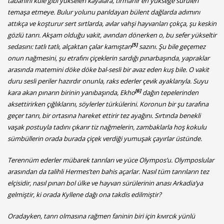
tabanını kule gibi yükselen kayalara, tırmanır en yükseğe sürüleri
temaşa etmeye. Bulur yolunu parıldayan bülent dağlarda adımını
attıkça ve koşturur sert sırtlarda, avlar vahşi hayvanları çokça, şu keskin
gözlü tanrı. Akşam olduğu vakit, avından dönerken o, bu sefer yükseltir
[5]
sedasını: tatlı tatlı, alçaktan çalar kamıştan
sazını. Şu bile geçemez
onun nağmesini, şu etrafını çiçeklerin sardığı pınarbaşında, yapraklar
arasında matemini döke döke bal-sesli bir avaz eden kuş bile. O vakit
duru sesli periler hazırdır onunla, raks ederler çevik ayaklarıyla. Suyu
[6]
kara akan pınarın birinin yanıbaşında, Ekho
dağın tepelerinden
aksettirirken çığlıklarını, söylerler türkülerini. Koronun bir şu tarafına
geçer tanrı, bir ortasına hareket ettirir tez ayağını. Sırtında benekli
vaşak postuyla tadını çıkarır tiz nağmelerin, zambaklarla hoş kokulu
sümbüllerin orada burada çiçek verdiği yumuşak çayırlar üstünde.
Terennüm ederler mübarek tanrıları ve yüce Olympos’u. Olymposlular
arasından da talihli Hermes’ten bahis açarlar. Nasıl tüm tanrıların tez
elçisidir, nasıl pınarı bol ülke ve hayvan sürülerinin anası Arkadia’ya
gelmiştir, ki orada Kyllene dağı ona takdis edilmiştir?
Oradayken, tanrı olmasına rağmen faninin biri için kıvırcık yünlü