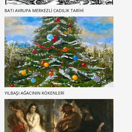
BATI AVRUPA MERKEZLI CADILIK TARIHI
YILBAŞI AĞACININ KÖKENLERI