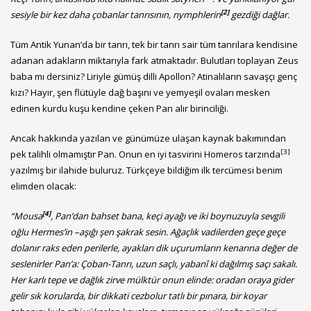
[2]
sesiyle bir kez daha çobanlar tanrısının, nymphlerin
gezdiği dağlar.
Tüm Antik Yunan’da bir tanrı, tek bir tanrı sair tüm tanrılara kendisine
adanan adakların miktarıyla fark atmaktadır. Bulutları toplayan Zeus
baba mı dersiniz? Liriyle gümüş dilli Apollon? Atinalıların savaşçı genç
kızı? Hayır, şen flütüyle dağ başını ve yemyeşil ovaları mesken
edinen kurdu kuşu kendine çeken Pan alır birinciliği.
Ancak hakkında yazılan ve günümüze ulaşan kaynak bakımından
[3]
pek talihli olmamıştır Pan. Onun en iyi tasvirini Homeros tarzında
yazılmış bir ilahide buluruz. Türkçeye bildiğim ilk tercümesi benim
elimden olacak:
[4]
“Mousa
, Pan’dan bahset bana, keçi ayağı ve iki boynuzuyla sevgili
oğlu Hermes’in –aşığı şen şakrak sesin. Ağaçlık vadilerden geçe geçe
dolanır raks eden perilerle, ayakları dik
uçurumların kenarına değer de
seslenirler Pan’a: Çoban-Tanrı, uzun saçlı, yabanî ki dağılmış saçı sakalı.
Her karlı tepe ve dağlık zirve mülktür onun elinde: oradan oraya gider
gelir sık korularda, bir dikkati cezbolur tatlı bir pınara, bir koyar