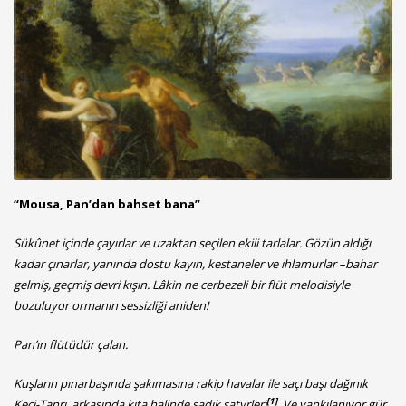
“Mousa, Pan’dan bahset bana”
S
ükûnet içinde çayırlar ve uzaktan seçilen ekili tarlalar. Gözün aldığı
kadar çınarlar, yanında dostu kayın, kestaneler ve ıhlamurlar –bahar
gelmiş, geçmiş devri kışın. Lâkin ne cerbezeli bir flüt melodisiyle
bozuluyor ormanın sessizliği aniden!
Pan’ın flütüdür çalan.
Kuşların pınarbaşında şakımasına rakip havalar ile saçı başı dağınık
[1]
Keçi-Tanrı, arkasında kıta halinde sadık satyrleri
. Ve yankılanıyor gür