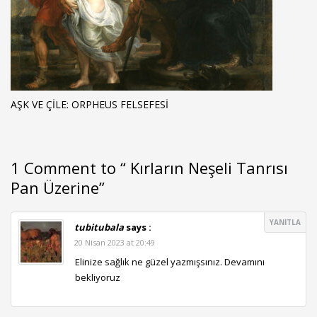
AŞK VE ÇILE: ORPHEUS FELSEFESI
1 Comment to “ Kırların Neşeli Tanrısı
Pan Üzerine”
YANITLA
tubitubala
says :
20 Nisan 2023 at 20:49
Elinize sağlık ne güzel yazmışsınız. Devamını
bekliyoruz