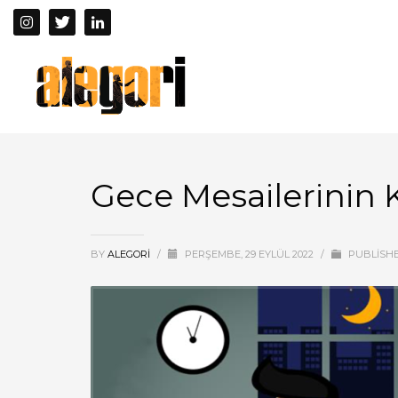
Gece Mesailerinin K
BY
ALEGORI
/
PERŞEMBE, 29 EYLÜL 2022
/
PUBLISHE