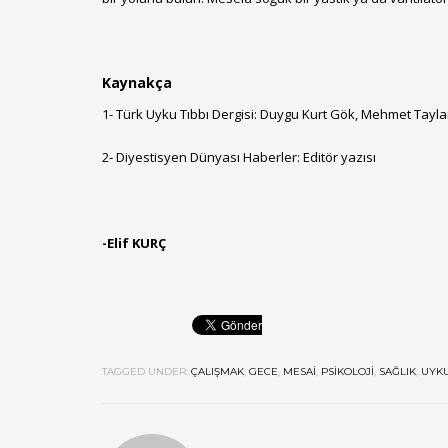
Kaynakça
1- Türk Uyku Tıbbı Dergisi: Duygu Kurt Gök, Mehmet Tayl
2- Diyestisyen Dünyası Haberler: Editör yazısı
-Elif KURÇ
TAGGED UNDER:
ÇALIŞMAK
,
GECE
,
MESAI
,
PSIKOLOJI
,
SAĞLIK
,
UYK