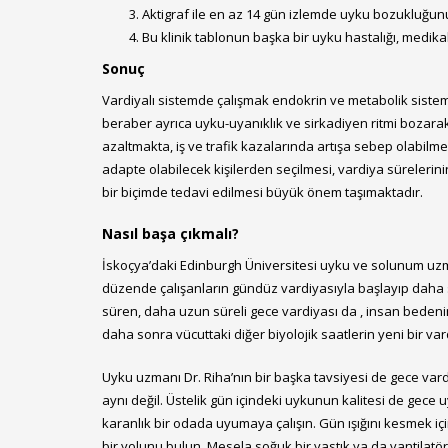
Aktigraf ile en az 14 gün izlemde uyku bozukluğunun
Bu klinik tablonun başka bir uyku hastalığı, medika
Sonuç
Vardiyalı sistemde çalışmak endokrin ve metabolik sistem, 
beraber ayrıca uyku-uyanıklık ve sirkadiyen ritmi bozarak 
azaltmakta, iş ve trafik kazalarında artışa sebep olabilm
adapte olabilecek kişilerden seçilmesi, vardiya sürelerin
bir biçimde tedavi edilmesi büyük önem taşımaktadır.
Nasıl başa çıkmalı?
İskoçya’daki Edinburgh Üniversitesi uyku ve solunum uzman
düzende çalışanların gündüz vardiyasıyla başlayıp daha so
süren, daha uzun süreli gece vardiyası da , insan bedeni
daha sonra vücuttaki diğer biyolojik saatlerin yeni bir v
Uyku uzmanı Dr. Riha’nın bir başka tavsiyesi de gece vardi
aynı değil. Üstelik gün içindeki uykunun kalitesi de ge
karanlık bir odada uyumaya çalışın. Gün ışığını kesmek içi
bir yolunu bulun. Mesela soğuk bir yastık ya da vantilatör