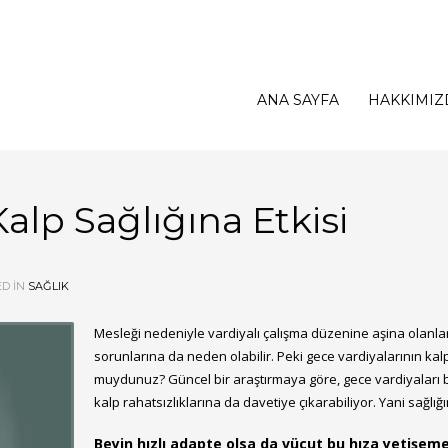
ANA SAYFA
HAKKIMIZ
alp Sağlığına Etkisi
D IN
SAĞLIK
Mesleği nedeniyle vardiyalı çalışma düzenine aşina olanlar 
sorunlarına da neden olabilir. Peki gece vardiyalarının kalp 
muydunuz? Güncel bir araştırmaya göre, gece vardiyaları 
kalp rahatsızlıklarına da davetiye çıkarabiliyor. Yani sağlığı
Beyin hızlı adapte olsa da vücut bu hıza yetişeme