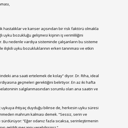
nması,
ik hastalıklar ve kanser açısından bir risk faktörü olmakla
 uyku bozukluğu gelişmesi kişinin iş verimliliğini
dir. Bu nedenle vardiya sisteminde çalışanların bu sisteme
 ilişkili uyku bozukluklarının erken tanınması ve etkin
ndeki ana saati ertelemek de kolay” diyor. Dr. Riha, ideal
yasına geçmeleri gerektiğini belirtiyor. En az iki hafta
 melatoninin salgılanmasından sorumlu olan ana saatin ve
at uykuya ihtiyaç duyduğu bilinse de, herkesin uyku süresi
nlenmeden mahrum kalması demek. “Sessiz, serin ve
le sürdürüyor: “Eğer odanız fazla sıcaksa, serinleştirmenin
n geldiği mesajını verebilirsiniz.”