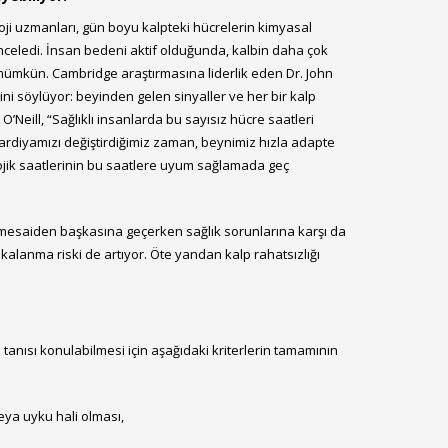
oji uzmanları, gün boyu kalpteki hücrelerin kimyasal
 inceledi. İnsan bedeni aktif olduğunda, kalbin daha çok
e mümkün. Cambridge araştırmasına liderlik eden Dr. John
iğini söylüyor: beyinden gelen sinyaller ve her bir kalp
eill, “Sağlıklı insanlarda bu sayısız hücre saatleri
 vardiyamızı değiştirdiğimiz zaman, beynimiz hızla adapte
jik saatlerinin bu saatlere uyum sağlamada geç
ir mesaiden başkasına geçerken sağlık sorunlarına karşı da
kalanma riski de artıyor. Öte yandan kalp rahatsızlığı
tanısı konulabilmesi için aşağıdaki kriterlerin tamamının
eya uyku hali olması,