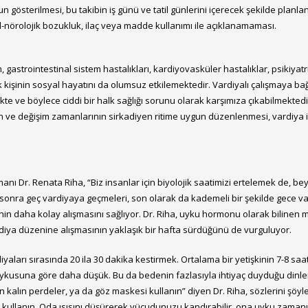
 gösterilmesi, bu takibin iş günü ve tatil günlerini içerecek şekilde planla
l-nörolojik bozukluk, ilaç veya madde kullanımı ile açıklanamaması.
gastrointestinal sistem hastalıkları, kardiyovasküler hastalıklar, psikiyatr
kişinin sosyal hayatını da olumsuz etkilemektedir. Vardiyalı çalışmaya bağlı
ekte ve böylece ciddi bir halk sağlığı sorunu olarak karşımıza çıkabilmekte
in ve değişim zamanlarının sirkadiyen ritime uygun düzenlenmesi, vardiya ile
ı Dr. Renata Riha, “Biz insanlar için biyolojik saatimizi ertelemek de, beyi
nra geç vardiyaya geçmeleri, son olarak da kademeli bir şekilde gece vardi
nin daha kolay alışmasını sağlıyor. Dr. Riha, uyku hormonu olarak bilinen
ardiya düzenine alışmasının yaklaşık bir hafta sürdüğünü de vurguluyor.
yaları sırasında 20 ila 30 dakika kestirmek. Ortalama bir yetişkinin 7-8 sa
ce uykusuna göre daha düşük. Bu da bedenin fazlasıyla ihtiyaç duyduğu di
n kalın perdeler, ya da göz maskesi kullanın” diyen Dr. Riha, sözlerini şöy
 kullanın. Oda ısısını düşürerek vücudunuzu kandırabilir, ona uyku zamanını