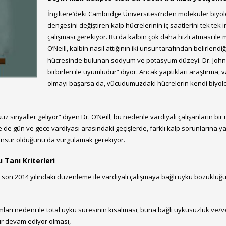
İngiltere’deki Cambridge Üniversitesi’nden moleküler biyol
dengesini değiştiren kalp hücrelerinin iç saatlerini tek tek
çalışması gerekiyor. Bu da kalbin çok daha hızlı atması il
O’Neill, kalbin nasıl attığının iki unsur tarafından belirlend
hücresinde bulunan sodyum ve potasyum düzeyi. Dr. John O’N
birbirleri ile uyumludur” diyor. Ancak yaptıkları araştırma,
olmayı başarsa da, vücudumuzdaki hücrelerin kendi biyolo
z sinyaller geliyor” diyen Dr. O’Neill, bu nedenle vardiyalı çalışanların b
 de gün ve gece vardiyası arasındaki geçişlerde, farklı kalp sorunlarına ya
lı unsur olduğunu da vurgulamak gerekiyor.
 Tanı Kriterleri
son 2014 yılındaki düzenleme ile vardiyalı çalışmaya bağlı uyku bozukluğu 
arı nedeni ile total uyku süresinin kısalması, buna bağlı uykusuzluk ve/v
ır devam ediyor olması,