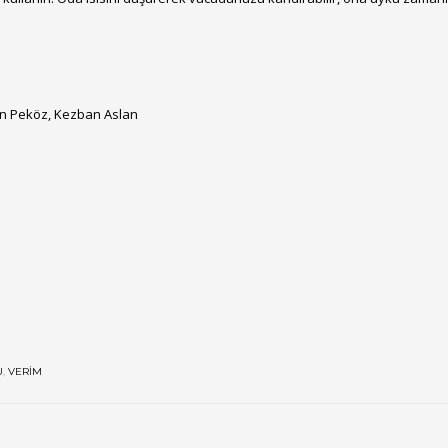
an Peköz, Kezban Aslan
U
,
VERIM