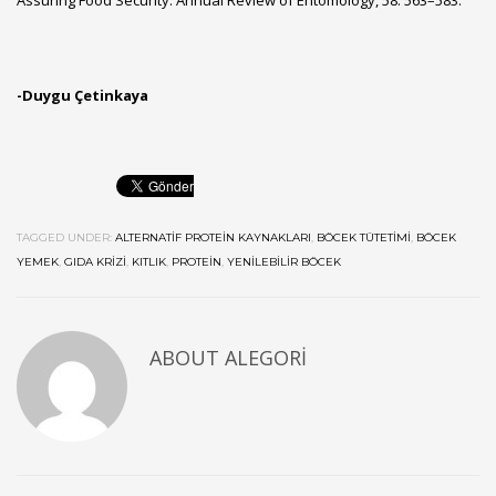
-Duygu Çetinkaya
TAGGED UNDER:
ALTERNATIF PROTEIN KAYNAKLARI
,
BÖCEK TÜTETIMI
,
BÖCEK
YEMEK
,
GIDA KRIZI
,
KITLIK
,
PROTEIN
,
YENILEBILIR BÖCEK
ABOUT
ALEGORI