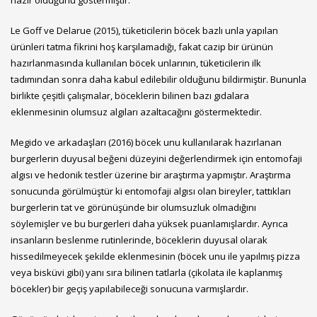
Le Goff ve Delarue (2015), tüketicilerin böcek bazlı unla yapılan
ürünleri tatma fikrini hoş karşılamadığı, fakat cazip bir ürünün
hazırlanmasında kullanılan böcek unlarının, tüketicilerin ilk
tadımından sonra daha kabul edilebilir olduğunu bildirmiştir. Bununla
birlikte çeşitli çalışmalar, böceklerin bilinen bazı gıdalara
eklenmesinin olumsuz algıları azaltacağını göstermektedir.
Megido ve arkadaşları (2016) böcek unu kullanılarak hazırlanan
burgerlerin duyusal beğeni düzeyini değerlendirmek için entomofaji
algısı ve hedonik testler üzerine bir araştırma yapmıştır. Araştırma
sonucunda görülmüştür ki entomofaji algısı olan bireyler, tattıkları
burgerlerin tat ve görünüşünde bir olumsuzluk olmadığını
söylemişler ve bu burgerleri daha yüksek puanlamışlardır. Ayrıca
insanların beslenme rutinlerinde, böceklerin duyusal olarak
hissedilmeyecek şekilde eklenmesinin (böcek unu ile yapılmış pizza
veya bisküvi gibi) yanı sıra bilinen tatlarla (çikolata ile kaplanmış
böcekler) bir geçiş yapılabileceği sonucuna varmışlardır.