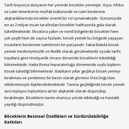
Tarih boyunca dünyanın her yerinde böcekler yenmiştir. Asya, Afrika
ve Latin Amerika’nın mutfak kültüründe ve rutin beslenme
alışkanlıklarında böcekler önemli bir rol oynamaktadır. Günümüzde
en az 2 milyar insan tarafından böcekler halihazırda gıda olarak
tüketilmektedir. Ekvatora yakın ve nemli bölgelerde böcekler hem
çok çeşitli hem de sayıca fazladır, böcek yemek bu bölgede yaşayan
insanların beslenme rutinlerinin bir parçasıdır. Fakat Batıda böcek
yemek medeniyetsizlik ve ilkellik olarak görülmektedir oysaki tarihi
kayıtlara göre Hristiyanlık öncesi dönemde böceklerin tüketildiği
bilinmektedir. Hatta Roma İmparatorluğu döneminde soylu kişilerin
böcek tükettiği bilinmektedir. Batılıların yıllar geçtikçe böcek yemeyi
bırakması ve yenilemez bir besin olarak görmesi Orta Doğu’dan
etkilenmesiyle ilişkilendirilmektedir. Tarıma geçildiğinde böcek yemek
avcı-toplayıcı toplumlara ait bir alışkanlık olarak düşünülüp
bırakılmıştır. Böceklerin tarımı olumsuz yönde etkilediği ve hastalık
yaydığı düşünülmüştür.
Böceklerin Besinsel Özellikleri ve Sürdürülebilirliğe
Katkıları