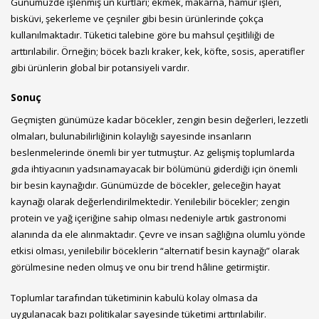
Günümüzde işlenmiş un kurtları; ekmek, makarna, hamur işleri,
bisküvi, şekerleme ve çeşniler gibi besin ürünlerinde çokça
kullanılmaktadır. Tüketici talebine göre bu mahsul çeşitliliği de
arttırılabilir. Örneğin; böcek bazlı kraker, kek, köfte, sosis, aperatifler
gibi ürünlerin global bir potansiyeli vardır.
Sonuç
Geçmişten günümüze kadar böcekler, zengin besin değerleri, lezzetli
olmaları, bulunabilirliğinin kolaylığı sayesinde insanların
beslenmelerinde önemli bir yer tutmuştur. Az gelişmiş toplumlarda
gıda ihtiyacının yadsınamayacak bir bölümünü giderdiği için önemli
bir besin kaynağıdır. Günümüzde de böcekler, geleceğin hayat
kaynağı olarak değerlendirilmektedir. Yenilebilir böcekler; zengin
protein ve yağ içeriğine sahip olması nedeniyle artık gastronomi
alanında da ele alınmaktadır. Çevre ve insan sağlığına olumlu yönde
etkisi olması, yenilebilir böceklerin “alternatif besin kaynağı” olarak
görülmesine neden olmuş ve onu bir trend hâline getirmiştir.
Toplumlar tarafından tüketiminin kabulü kolay olmasa da
uygulanacak bazı politikalar sayesinde tüketimi arttırılabilir.