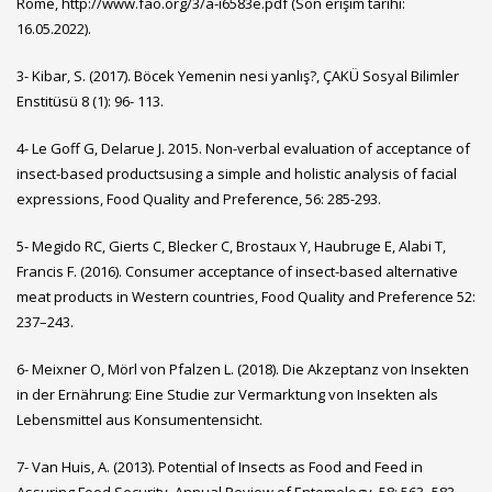
Rome,
http://www.fao.org/3/a-i6583e.pdf
(Son erişim tarihi:
16.05.2022).
3- Kibar, S. (2017). Böcek Yemenin nesi yanlış?, ÇAKÜ Sosyal Bilimler
Enstitüsü 8 (1): 96- 113.
4- Le Goff G, Delarue J. 2015. Non-verbal evaluation of acceptance of
insect-based productsusing a simple and holistic analysis of facial
expressions, Food Quality and Preference, 56: 285-293.
5- Megido RC, Gierts C, Blecker C, Brostaux Y, Haubruge E, Alabi T,
Francis F. (2016). Consumer acceptance of insect-based alternative
meat products in Western countries, Food Quality and Preference 52:
237–243.
6- Meixner O, Mörl von Pfalzen L. (2018). Die Akzeptanz von Insekten
in der Ernährung: Eine Studie zur Vermarktung von Insekten als
Lebensmittel aus Konsumentensicht.
7- Van Huis, A. (2013). Potential of Insects as Food and Feed in
Assuring Food Security. Annual Review of Entomology, 58: 563–583.