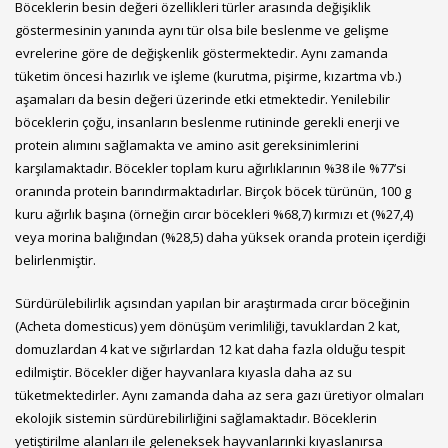
Böceklerin besin değeri özellikleri türler arasında değişiklik
göstermesinin yanında aynı tür olsa bile beslenme ve gelişme
evrelerine göre de değişkenlik göstermektedir. Aynı zamanda
tüketim öncesi hazırlık ve işleme (kurutma, pişirme, kızartma vb.)
aşamaları da besin değeri üzerinde etki etmektedir. Yenilebilir
böceklerin çoğu, insanların beslenme rutininde gerekli enerji ve
protein alımını sağlamakta ve amino asit gereksinimlerini
karşılamaktadır. Böcekler toplam kuru ağırlıklarının %38 ile %77’si
oranında protein barındırmaktadırlar. Birçok böcek türünün, 100 g
kuru ağırlık başına (örneğin cırcır böcekleri %68,7) kırmızı et (%27,4)
veya morina balığından (%28,5) daha yüksek oranda protein içerdiği
belirlenmiştir.
Sürdürülebilirlik açısından yapılan bir araştırmada cırcır böceğinin
(Acheta domesticus) yem dönüşüm verimliliği, tavuklardan 2 kat,
domuzlardan 4 kat ve sığırlardan 12 kat daha fazla olduğu tespit
edilmiştir. Böcekler diğer hayvanlara kıyasla daha az su
tüketmektedirler. Aynı zamanda daha az sera gazı üretiyor olmaları
ekolojik sistemin sürdürebilirliğini sağlamaktadır. Böceklerin
yetiştirilme alanları ile geleneksek hayvanlarınki kıyaslanırsa