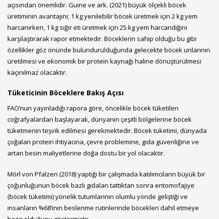
açısından önemlidir. Guine ve ark. (2021) büyük ölçekli böcek
üretiminin avantajını; 1 kg yenilebilir böcek üretmek için 2 kg yem
harcanırken, 1 kg sığır eti üretmek için 25 kg yem harcandığını
karşılaştırarak rapor etmektedir. Böceklerin sahip olduğu bu gibi
özellikler göz önünde bulundurulduğunda gelecekte böcek unlarının
üretilmesi ve ekonomik bir protein kaynağı haline dönüştürülmesi
kaçınılmaz olacaktır.
Tüketicinin Böceklere Bakış Açısı
FAO’nun yayınladığı rapora göre, öncelikle böcek tüketilen
coğrafyalardan başlayarak, dünyanın çeşitli bölgelerine böcek
tüketmenin teşvik edilmesi gerekmektedir. Böcek tüketimi, dünyada
çoğalan protein ihtiyacına, çevre problemine, gıda güvenliğine ve
artan besin maliyetlerine doğa dostu bir yol olacaktır.
Mörl von Pfalzen (2018) yaptığı bir çalışmada katılımcıların büyük bir
çoğunluğunun böcek bazlı gıdaları tattıktan sonra entomofajiye
(böcek tüketimi) yönelik tutumlarının olumlu yönde geliştiği ve
insanların %68’inin beslenme rutinlerinde böcekleri dahil etmeye
hazır olduğunu göstermiştir.