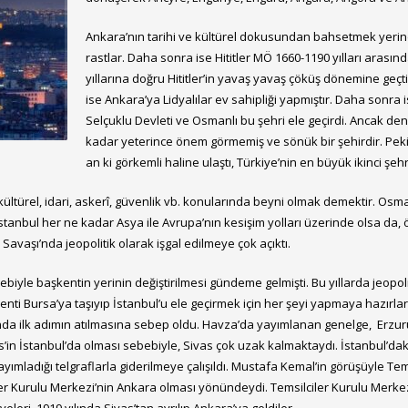
Ankara’nın tarihi ve kültürel dokusundan bahsetmek yerinde
rastlar. Daha sonra ise Hititler MÖ 1660-1190 yılları aras
yıllarına doğru Hititler’in yavaş yavaş çöküş dönemine geçti
ise Ankara’ya Lidyalılar ev sahipliği yapmıştır. Daha sonra
Selçuklu Devleti ve Osmanlı bu şehri ele geçirdi. Ancak den
kadar yeterince önem görmemiş ve sönük bir şehirdir. Peki 
an ki görkemli haline ulaştı, Türkiye’nin en büyük ikinci şeh
 kültürel, idari, askerî, güvenlik vb. konularında beyni olmak demektir. Os
nbul her ne kadar Asya ile Avrupa’nın kesişim yolları üzerinde olsa da, öne
avaşı’nda jeopolitik olarak işgal edilmeye çok açıktı.
biyle başkentin yerinin değiştirilmesi gündeme gelmişti. Bu yıllarda jeopo
kenti Bursa’ya taşıyıp İstanbul’u ele geçirmek için her şeyi yapmaya hazırl
da ilk adımın atılmasına sebep oldu. Havza’da yayımlanan genelge, Erzuru
’in İstanbul’da olması sebebiyle, Sivas çok uzak kalmaktaydı. İstanbul’da
yımladığı telgraflarla giderilmeye çalışıldı. Mustafa Kemal’in görüşüyle Temsi
iler Kurulu Merkezi’nin Ankara olması yönündeydi. Temsilciler Kurulu Merke