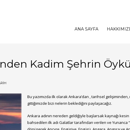
ANA SAYFA
HAKKIMIZ
rinden Kadim Şehrin Öyk
ARİH
Bu yazımızda ilk olarak Ankara’dan , tarihsel gelişimind
gittiğimizde bizi nelerin beklediğini paylaşacağız.
Ankara adının nereden geldiğiyle başlarsak kaynağı kesin 
bahsedilen ilk adı Galatlar tarafından verilen ve Yunanca
dönüşerek Ancyre, Engüriye, Engürü, Angara, Angora ve A