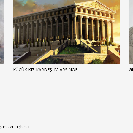
KÜÇÜK KIZ KARDEŞ: IV. ARSINOE
G
işaretlenmişlerdir