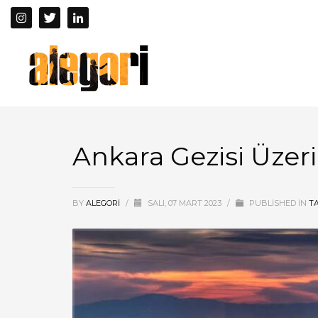
Ankara Gezisi Üze
BY
ALEGORI
/
SALI, 07 MART 2023
/
PUBLISHED IN
T