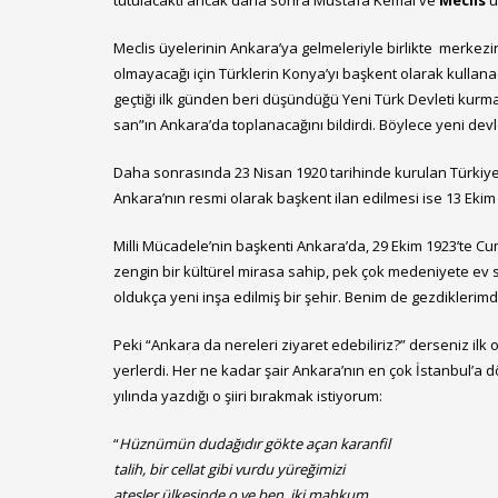
tutulacaktı ancak daha sonra Mustafa Kemal ve
Meclis
ü
Meclis üyelerinin Ankara’ya gelmeleriyle birlikte merkezi
olmayacağı için Türklerin Konya’yı başkent olarak kullanac
geçtiği ilk günden beri düşündüğü Yeni Türk Devleti kurm
san”ın Ankara’da toplanacağını bildirdi. Böylece yeni devl
Daha sonrasında 23 Nisan 1920 tarihinde kurulan Türkiye Bü
Ankara’nın resmi olarak başkent ilan edilmesi ise 13 Ekim 
Milli Mücadele’nin başkenti Ankara’da, 29 Ekim 1923’te Cum
zengin bir kültürel mirasa sahip, pek çok medeniyete ev s
oldukça yeni inşa edilmiş bir şehir. Benim de gezdikleri
Peki “Ankara da nereleri ziyaret edebiliriz?” derseniz i
yerlerdi. Her ne kadar şair Ankara’nın en çok İstanbul’
yılında yazdığı o şiiri bırakmak istiyorum:
“
H
üznümün dudağıdır gökte açan karanfil
talih, bir cellat gibi vurdu yüreğimizi
ateşler ülkesinde o ve ben, iki mahkum