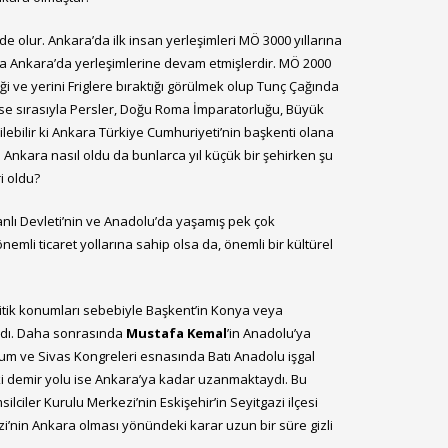
 olur. Ankara’da ilk insan yerleşimleri MÖ 3000 yıllarına
ında Ankara’da yerleşimlerine devam etmişlerdir. MÖ 2000
ği ve yerini Friglere bıraktığı görülmek olup Tunç Çağında
 ise sırasıyla Persler, Doğu Roma İmparatorluğu, Büyük
ilebilir ki Ankara Türkiye Cumhuriyeti’nin başkenti olana
Ankara nasıl oldu da bunlarca yıl küçük bir şehirken şu
ri oldu?
manlı Devleti’nin ve Anadolu’da yaşamış pek çok
mli ticaret yollarına sahip olsa da, önemli bir kültürel
litik konumları sebebiyle Başkent’in Konya veya
ardı. Daha sonrasında
Mustafa Kemal
’in Anadolu’ya
m ve Sivas Kongreleri esnasında Batı Anadolu işgal
ki demir yolu ise Ankara’ya kadar uzanmaktaydı. Bu
lciler Kurulu Merkezi’nin Eskişehir’in Seyitgazi ilçesi
zi’nin Ankara olması yönündeki karar uzun bir süre gizli