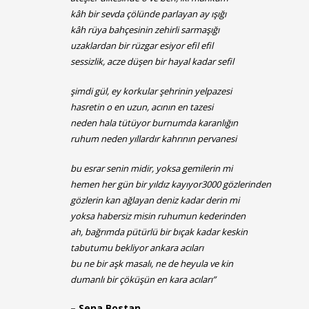
kâh bir sevda çölünde parlayan ay ışığı
kâh rüya bahçesinin zehirli sarmaşığı
uzaklardan bir rüzgar esiyor efil efil
sessizlik, acze düşen bir hayal kadar sefil
şimdi gül, ey korkular şehrinin yelpazesi
hasretin o en uzun, acının en tazesi
neden hala tütüyor burnumda karanlığın
ruhum neden yıllardır kahrının pervanesi
bu esrar senin midir, yoksa gemilerin mi
hemen her gün bir yıldız kayıyor3000 gözlerinden
gözlerin kan ağlayan deniz kadar derin mi
yoksa habersiz misin ruhumun kederinden
ah, bağrımda pütürlü bir bıçak kadar keskin
tabutumu bekliyor ankara acıları
bu ne bir aşk masalı, ne de heyula ve kin
dumanlı bir çöküşün en kara acıları”
– Sena Bostan