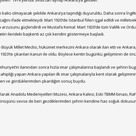
yeleri 1919 yılında Sivas’tan ayrılıp Ankara’ya geldiler.
n kalıcı olmayacak şekilde Ankara’ya taşındığı duyuruldu. Daha sonra İngilte
ağını ifade etmekteydi. Mart 1920’de İstanbul fiilen işgal edildi ve milletve
a arzusunu güçlendirdi ve Mustafa Kemal Mart 1920’de tüm Valilik ve Ordu K
etin ilerideki başkenti az çok kendini göstermeye başladı.
yük Millet Meclisi, hükümet merkezini Ankara olarak ilan etti ve Ankara, İs
1923’te çıkarılan kanun ile oldu. Böylece kentin bugünkü gelişiminin de önü
huriyet’in ilanından sonra hızla imar çalışmalarına başlandı ve şehrin bugü
ahipliği yapan Ankara yapılan ilk imar çalışmalarıyla kent olarak gelişimin
mden ve gördüklerimden çıkardığım sonuç buydu.
lk olarak Anadolu Medeniyetleri Müzesi, Ankara Kalesi, Eski TBMM binası, 
a dönüşünü sevse de ben gezdiklerimden şehrin kendine has soğuk dokusunu