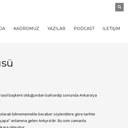
DA
KADROMUZ
YAZILAR
PODCAST
İLETİŞİM
üsü
en, nasıl başkent olduğundan bahsedip sonunda Ankara’ya
olarak bilinememekle beraber söylentilere göre tarihte
 “çapa” anlamına gelen Ankyra’dır. Bu isim zamanla
nkara olmuştur.