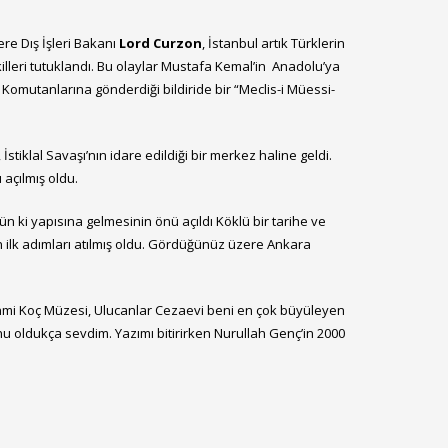
re Dış İşleri Bakanı
Lord
Curzon
, İstanbul artık Türklerin
killeri tutuklandı. Bu olaylar Mustafa Kemal’in Anadolu’ya
omutanlarına gönderdiği bildiride bir “Meclis-i Müessi­
tiklal Savaşı’nın idare edildiği bir merkez haline geldi.
 açılmış oldu.
n ki yapısına gelmesinin önü açıldı Köklü bir tarihe ve
in ilk adımları atılmış oldu. Gördüğünüz üzere Ankara
Rahmi Koç Müzesi, Ulucanlar Cezaevi beni en çok büyüleyen
 oldukça sevdim. Yazımı bitirirken Nurullah Genç’in 2000