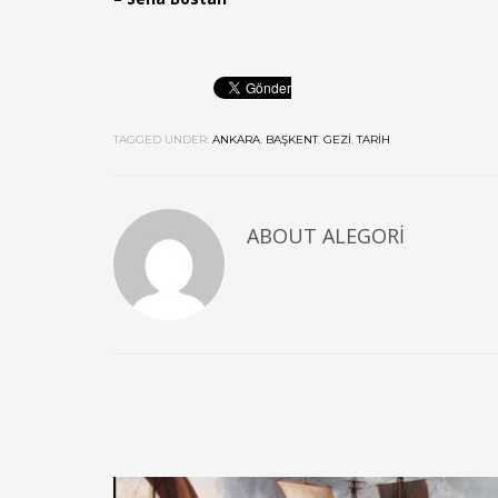
TAGGED UNDER:
ANKARA
,
BAŞKENT
,
GEZI
,
TARIH
ABOUT
ALEGORI