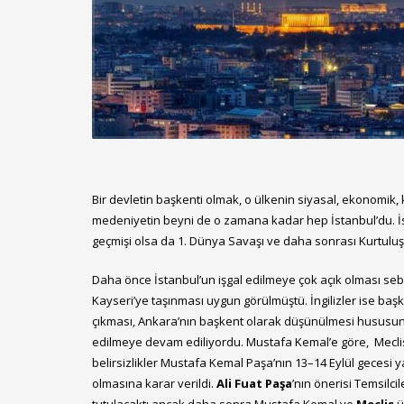
Bir devletin başkenti olmak, o ülkenin siyasal, ekonomik,
medeniyetin beyni de o zamana kadar hep İstanbul’du. İsta
geçmişi olsa da 1. Dünya Savaşı ve daha sonrası Kurtuluş S
Daha önce İstanbul’un işgal edilmeye çok açık olması sebe
Kayseri’ye taşınması uygun görülmüştü. İngilizler ise baş
çıkması, Ankara’nın başkent olarak düşünülmesi hususun
edilmeye devam ediliyordu. Mustafa Kemal’e göre, Meclis
belirsizlikler Mustafa Kemal Paşa’nın 13–14 Eylül gecesi ya
olmasına karar verildi.
Ali Fuat Paşa
’nın önerisi Temsilc